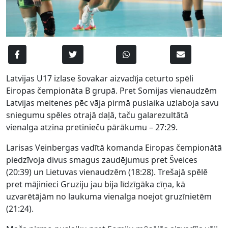
Latvijas U17 izlase šovakar aizvadīja ceturto spēli
Eiropas čempionāta B grupā. Pret Somijas vienaudzēm
Latvijas meitenes pēc vāja pirmā puslaika uzlaboja savu
sniegumu spēles otrajā daļā, taču galarezultātā
vienalga atzina pretinieču pārākumu – 27:29.
Larisas Veinbergas vadītā komanda Eiropas čempionātā
piedzīvoja divus smagus zaudējumus pret Šveices
(20:39) un Lietuvas vienaudzēm (18:28). Trešajā spēlē
pret mājinieci Gruziju jau bija līdzīgāka cīņa, kā
uzvarētājām no laukuma vienalga noejot gruzīnietēm
(21:24).