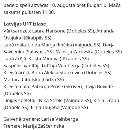
pēdējo spēli aizvadīs 10. augustā pret Bulgāriju. Mača
sākums pulksten 11:00.
Latvijas U17 izlase
Vārtsardzes: Laura Hansone (Dobeles SS), Amanda
Ovsjuka (Jēkabpils SS)
Labā mala: Linda Marija Ribčika (Vaiņode SS), Darja
Savčenko (Salaspils SS), Valerija Zarovska (Dobeles SS)
Labā ārējā: Krista Minova (Jēkabpils SS)
Saspēles vadītāji: Letīcija Veinberga (Dobeles SS)
Kreisā ārējā: Anna Aleksa Stankeviča (Dobeles SS),
Madara Cibuļska (Ludza SS)
Kreisā mala: Patrīcija Prūse (Skrīveri), Ilvija Buivide
(Dobeles SS)
Līnijas spēlētāji: Nika Strēle (Vaiņode SS), Kitija Drabo
(Dobele SS), Elīna Taujēna (Vaiņode SS)
Galvenā trenere: Larisa Veinberga
Trenere: Marija Zaščerinska