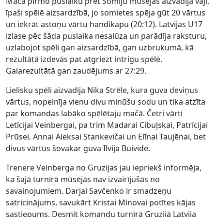
Mača pirmo puslaiku pret Somiju mūsējās aizvadīja vāji,
īpaši spēlē aizsardzībā, jo somietes spēja gūt 20 vārtus
un iekrāt astoņu vārtu handikapu (20:12). Latvijas U17
izlase pēc šāda puslaika nesalūza un parādīja raksturu,
uzlabojot spēli gan aizsardzībā, gan uzbrukumā, kā
rezultātā izdevās pat atgriezt intrigu spēlē.
Galarezultātā gan zaudējums ar 27:29.
Lielisku spēli aizvadīja Nika Strēle, kura guva deviņus
vārtus, nopelnīja vienu divu minūšu sodu un tika atzīta
par komandas labāko spēlētaju mačā. Četri vārti
Letīcijai Veinbergai, pa trim Madarai Cibuļskai, Patrīcijai
Prūsei, Annai Aleksai Stankevičai un Elīnai Taujēnai, bet
divus vārtus šovakar guva Ilvija Buivide.
Trenere Veinberga no Gruzijas jau iepriekš informēja,
ka šajā turnīrā mūsējās nav izvairījušās no
savainojumiem. Darjai Savčenko ir smadzeņu
satricinājums, savukārt Kristai Minovai potītes kājas
sastiepums. Desmit komandu turnīrā Gruzijā Latvija