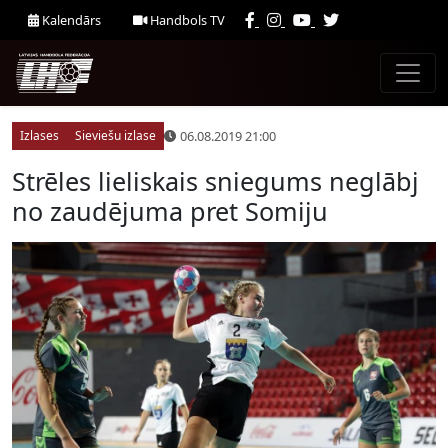
Kalendārs
Handbols TV
06.08.2019 21:00
Izlases
Sieviešu izlase
Strēles lieliskais sniegums neglābj
no zaudējuma pret Somiju