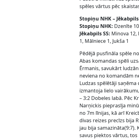
spēles vārtus pēc skaista
Stopiņu NHK – Jēkabpils
Stopiņu NHK:
Dzenīte 10
Jēkabpils SS:
Minova 12, 
1, Mālniece 1, Jukša 1
Pēdējā pusfināla spēle 
Abas komandas spēli uzs
Ērmanis, savukārt ludzān
neviena no komandām negu
Ludzas spēlētāji saņēma 
izmantoja lielo vairākumu
– 3:2 Dobeles labā. Pēc K
Narņickis pieprasīja min
no 7m līnijas, kā arī Kre
divas reizes precīzs bija 
jau bija samazināta(9:7).
savus piektos vārtus, tos