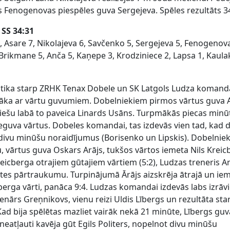
s Fenogenovas piespēles guva Sergejeva. Spēles rezultāts 3
 SS 34:31
, Asare 7, Nikolajeva 6, Savčenko 5, Sergejeva 5, Fenogenov
Brikmane 5, Anča 5, Kaņepe 3, Krodziniece 2, Lapsa 1, Kaul
notika starp ZRHK Tenax Dobele un SK Latgols Ludza koman
āka ar vārtu guvumiem. Dobelniekiem pirmos vārtus guva 
iešu labā to paveica Linards Usāns. Turpmākās piecas minū
va vārtus. Dobeles komandai, tas izdevās vien tad, kad d
divu minūšu noraidījumus (Borisenko un Lipskis). Dobelniek
, vārtus guva Oskars Arājs, tukšos vārtos iemeta Nils Kreic
reicberga otrajiem gūtajiem vārtiem (5:2), Ludzas treneris A
ūtes pārtraukumu. Turpinājumā Ārājs aizskrēja ātrajā un ie
icberga vārti, panāca 9:4. Ludzas komandai izdevās labs izrāv
Renārs Greņnikovs, vienu reizi Uldis Lībergs un rezultāta sta
 Kad bija spēlētas mazliet vairāk nekā 21 minūte, Lībergs gu
 neatļauti kavēja gūt Egils Politers, nopelnot divu minūšu