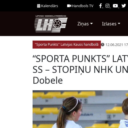
Kalendārs
Handbols TV
Ziņas
Izlases
12.06.2021 17
"Sporta Punkts" Latvijas Kauss handbolā
“SPORTA PUNKTS” LATV
SS – STOPIŅU NHK UN
Dobele