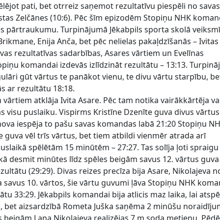
lējot pati, bet otrreiz saņemot rezultatīvu piespēli no sava
stas Zelčānes (10:6). Pēc šīm epizodēm Stopiņu NHK koma
es pārtraukumu. Turpinājumā Jēkabpils sporta skolā veiksmī
Brikmane, Enija Anča, bet pēc nelielas pakaļdzīšanās – Ivitas
vas rezultatīvas sadarbības, Asares vārtiem un Evelīnas
piņu komandai izdevās izlīdzināt rezultātu – 13:13. Turpin
āri gūt vārtus te panākot vienu, te divu vārtu starpību, be
s ar rezultātu 18:18.
 vārtiem atklāja Ivita Asare. Pēc tam notika vairākkārtēja v
ās visu puslaiku. Vispirms Kristīne Dzenīte guva divus vārtu
nova iespēja to pašu savas komandas labā 21:20 Stopiņu N
guva vēl trīs vārtus, bet tiem atbildi vienmēr atrada arī
puslaikā spēlētām 15 minūtēm – 27:27. Tas solīja ļoti spraigu
 kā desmit minūtes līdz spēles beigām savus 12. vārtus guva
ezultātu (29:29). Divas reizes precīza bija Asare, Nikolajeva 
uva savus 10. vārtos, šie vārtu guvumi ļāva Stopiņu NHK kom
tātu 33:29. Jēkabpils komandai bija atlicis maz laika, lai atspē
, bet aizsardzībā Rometa Juška saņēma 2 minūšu noraidīju
es beigām Lana Nikolajeva realizējas 7 m soda metienu. Pēdē