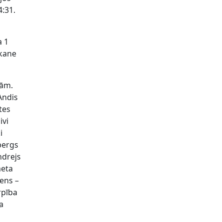
4:31.
a 1
akane
dām.
Andis
tes
ivi
i
bergs
ndrejs
meta
iens –
rpība
va