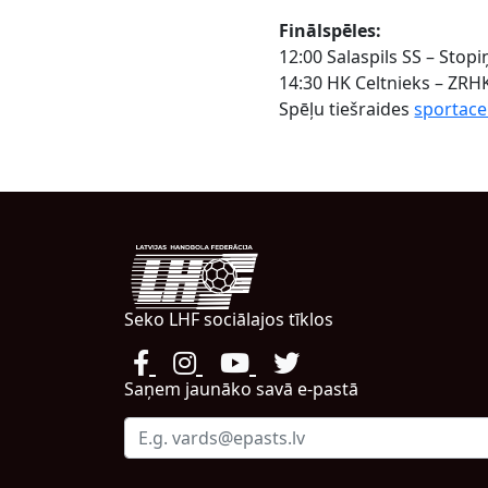
Finālspēles:
12:00 Salaspils SS – Stopi
14:30 HK Celtnieks – ZRHK
Spēļu tiešraides
sportace
Seko LHF sociālajos tīklos
Saņem jaunāko savā e-pastā