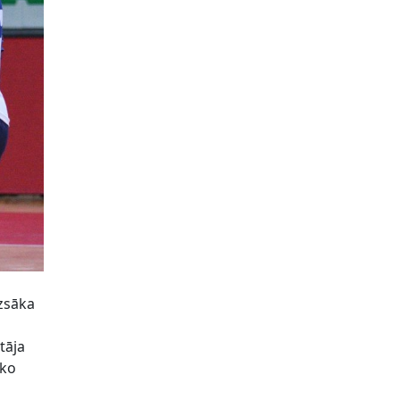
uzsāka
tāja
nko