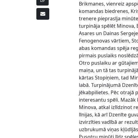
Brikmanes, vienreiz apspē
komandas biedrenes, Kri
trenere pieprasīja minūt
turpināja spēlēt Minova, 
Asares un Dainas Sergeje
Fenogenovas vārtiem, Sto
abas komandas spēja regul
pirmais puslaiks noslēdzā
Otro puslaiku ar gūtajiem
maiņa, un tā tas turpināj
kārtas Stopiņiem, tad Mi
labā. Turpinājumā Dzenīte 
jēkabpilietes. Pēc otrajā 
interesantu spēli. Mazāk
Minova, atkal izlīdzinot r
līnijas, kā arī Dzenīte g
izvirzīties vadībā ar rezul
uzbrukumā viņas kļūdījās
Pusotru minūti līdz spēl