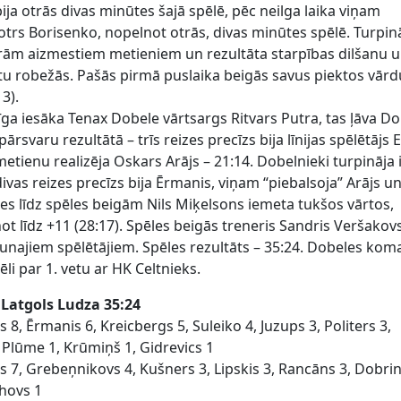
ija otrās divas minūtes šajā spēlē, pēc neilga laika viņam
jotrs Borisenko, nopelnot otrās, divas minūtes spēlē. Turpi
rām aizmestiem metieniem un rezultāta starpības dilšanu 
rtu robežās. Pašās pirmā puslaika beigās savus piektos vār
3).
īga iesāka Tenax Dobele vārtsargs Ritvars Putra, tas ļāva D
rsvaru rezultātā – trīs reizes precīzs bija līnijas spēlētājs E
metienu realizēja Oskars Arājs – 21:14. Dobelnieki turpināja 
divas reizes precīzs bija Ērmanis, viņam “piebalsoja” Arājs un
es līdz spēles beigām Nils Miķelsons iemeta tukšos vārtos,
not līdz +11 (28:17). Spēles beigās treneris Sandris Veršakov
 jaunajiem spēlētājiem. Spēles rezultāts – 35:24. Dobeles ko
pēli par 1. vetu ar HK Celtnieks.
Latgols Ludza 35:24
s 8, Ērmanis 6, Kreicbergs 5, Suleiko 4, Juzups 3, Politers 3,
 Plūme 1, Krūmiņš 1, Gidrevics 1
s 7, Grebeņnikovs 4, Kušners 3, Lipskis 3, Rancāns 3, Dobrin
hovs 1