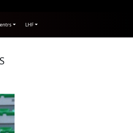
entrs
LHF
S