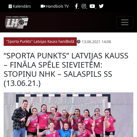
Kalendārs
Handbols TV
13.06.2021 14:08
"Sporta Punkts" Latvijas Kauss handbolā
“SPORTA PUNKTS” LATVIJAS KAUSS
– FINĀLA SPĒLE SIEVIETĒM:
STOPIŅU NHK – SALASPILS SS
(13.06.21.)