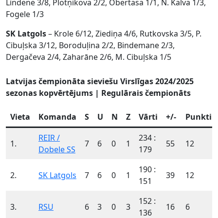
Lindene 3/8, Plotņikova 2/2, Obertasa 1/1, N. Kalva 1/3,
Fogele 1/3
SK Latgols
– Krole 6/12, Ziediņa 4/6, Rutkovska 3/5, P.
Cibuļska 3/12, Boroduļina 2/2, Bindemane 2/3,
Dergačeva 2/4, Zaharāne 2/6, M. Cibuļska 1/5
Latvijas čempionāta sieviešu Virslīgas 2024/2025
sezonas kopvērtējums | Regulārais čempionāts
Vieta
Komanda
S
U
N
Z
Vārti
+/-
Punkti
REIR /
234 :
1.
7
6
0
1
55
12
Dobele SS
179
190 :
2.
SK Latgols
7
6
0
1
39
12
151
152 :
3.
RSU
6
3
0
3
16
6
136