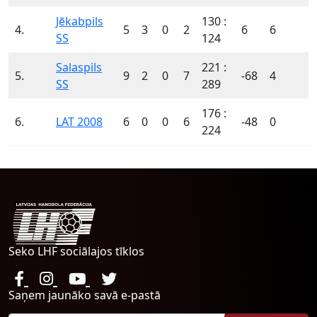
Jēkabpils
130 :
4.
5
3
0
2
6
6
SS
124
Salaspils
221 :
5.
9
2
0
7
-68
4
SS
289
176 :
6.
LAT 2008
6
0
0
6
-48
0
224
Seko LHF sociālajos tīklos
Saņem jaunāko savā e-pastā