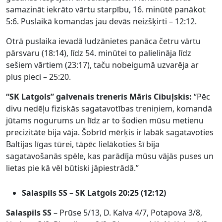
samazināt iekrāto vārtu starpību, 16. minūtē panākot
5:6. Puslaikā komandas jau devās neizšķirti – 12:12.
Otrā puslaika ievadā ludzānietes panāca četru vārtu
pārsvaru (18:14), līdz 54. minūtei to palielināja līdz
sešiem vārtiem (23:17), taču nobeigumā uzvarēja ar
plus pieci – 25:20.
“SK Latgols” galvenais treneris Māris Cibuļskis:
“Pēc
divu nedēļu fiziskās sagatavotības treniņiem, komandā
jūtams nogurums un līdz ar to šodien mūsu metienu
precizitāte bija vāja. Šobrīd mērķis ir labāk sagatavoties
Baltijas līgas tūrei, tāpēc lielākoties šī bija
sagatavošanās spēle, kas parādīja mūsu vājās puses un
lietas pie kā vēl būtiski jāpiestrādā.”
Salaspils SS – SK Latgols 20:25 (12:12)
Salaspils SS
– Prūse 5/13, D. Kalva 4/7, Potapova 3/8,