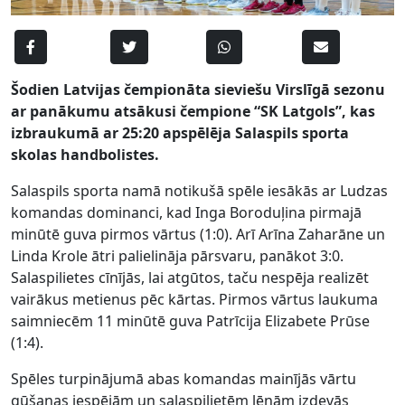
Šodien Latvijas čempionāta sieviešu Virslīgā sezonu
ar panākumu atsākusi čempione “SK Latgols”, kas
izbraukumā ar 25:20 apspēlēja Salaspils sporta
skolas handbolistes.
Salaspils sporta namā notikušā spēle iesākās ar Ludzas
komandas dominanci, kad Inga Boroduļina pirmajā
minūtē guva pirmos vārtus (1:0). Arī Arīna Zaharāne un
Linda Krole ātri palielināja pārsvaru, panākot 3:0.
Salaspilietes cīnījās, lai atgūtos, taču nespēja realizēt
vairākus metienus pēc kārtas. Pirmos vārtus laukuma
saimniecēm 11 minūtē guva Patrīcija Elizabete Prūse
(1:4).
Spēles turpinājumā abas komandas mainījās vārtu
gūšanas iespējām un salaspilietēm lēnām izdevās