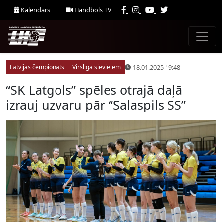
Kalendārs
Handbols TV
18.01.2025 19:48
Latvijas čempionāts
Virslīga sievietēm
“SK Latgols” spēles otrajā daļā
izrauj uzvaru pār “Salaspils SS”