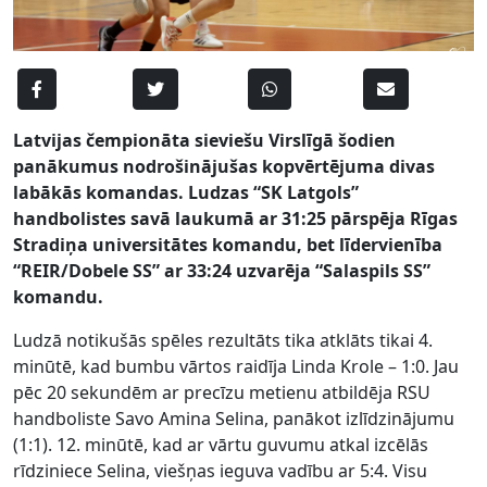
Latvijas čempionāta sieviešu Virslīgā šodien
panākumus nodrošinājušas kopvērtējuma divas
labākās komandas. Ludzas “SK Latgols”
handbolistes savā laukumā ar 31:25 pārspēja Rīgas
Stradiņa universitātes komandu, bet līdervienība
“REIR/Dobele SS” ar 33:24 uzvarēja “Salaspils SS”
komandu.
Ludzā notikušās spēles rezultāts tika atklāts tikai 4.
minūtē, kad bumbu vārtos raidīja Linda Krole – 1:0. Jau
pēc 20 sekundēm ar precīzu metienu atbildēja RSU
handboliste Savo Amina Selina, panākot izlīdzinājumu
(1:1). 12. minūtē, kad ar vārtu guvumu atkal izcēlās
rīdziniece Selina, viešņas ieguva vadību ar 5:4. Visu