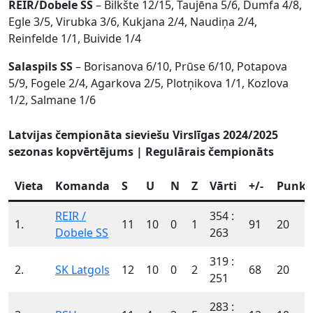
REIR/Dobele SS
– Bilkšte 12/15, Taujēna 5/6, Dumfa 4/8,
Egle 3/5, Virubka 3/6, Kukjana 2/4, Naudiņa 2/4,
Reinfelde 1/1, Buivide 1/4
Salaspils SS
– Borisanova 6/10, Prūse 6/10, Potapova
5/9, Fogele 2/4, Agarkova 2/5, Plotņikova 1/1, Kozlova
1/2, Salmane 1/6
Latvijas čempionāta sieviešu Virslīgas 2024/2025
sezonas kopvērtējums | Regulārais čempionāts
Vieta
Komanda
S
U
N
Z
Vārti
+/-
Punkt
REIR /
354 :
1.
11
10
0
1
91
20
Dobele SS
263
319 :
2.
SK Latgols
12
10
0
2
68
20
251
283 :