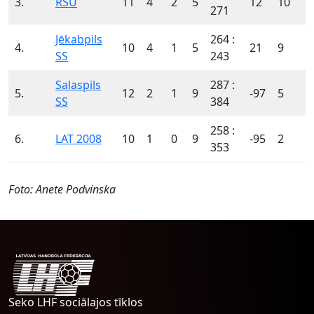
3.
RSU
11
4
2
5
12
10
271
Jēkabpils
264 :
4.
10
4
1
5
21
9
SS
243
Salaspils
287 :
5.
12
2
1
9
-97
5
SS
384
258 :
6.
LAT 2008
10
1
0
9
-95
2
353
Foto: Anete Podvinska
Seko LHF sociālajos tīklos