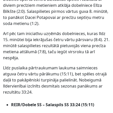
diviem precīziem metieniem atklāja dobelniece Elīza
Bilkšte (2:0). Salaspilietes pirmos vārtus guva 8. minūtē,
to panākot Dacei Potapovai ar precīzu septiņu metru
soda metienu (1:2).
Arī pēc tam iniciatīvu uzņēmās dobelnieces, kuras līdz
15. minūtei bija iekrājušas četru vārtu pārsvaru (8:4). 21.
minūtē salaspilietes rezultātā pietuvojās viena precīza
metiena attālumā (7:8), taču iegūt virsroku tā arī
nespēja.
Līdz puslaika pārtraukumam laukuma saimnieces
atguva četru vārtu pārākumu (15:11), bet spēles otrajā
daļā to pakāpēniski turpināja palielināt. Nobeigumā
līdervienībai izcīnīts desmitais sezonas panākums ar
rezultātu 33:24.
REIR/Dobele SS – Salaspils SS 33:24 (15:11)