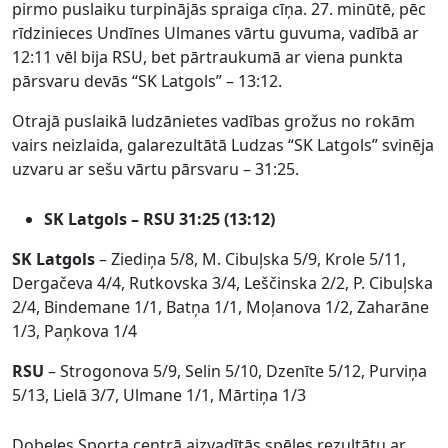
pirmo puslaiku turpinājās spraiga cīņa. 27. minūtē, pēc
rīdzinieces Undīnes Ulmanes vārtu guvuma, vadībā ar
12:11 vēl bija RSU, bet pārtraukumā ar viena punkta
pārsvaru devās “SK Latgols” – 13:12.
Otrajā puslaikā ludzānietes vadības grožus no rokām
vairs neizlaida, galarezultātā Ludzas “SK Latgols” svinēja
uzvaru ar sešu vārtu pārsvaru – 31:25.
SK Latgols – RSU 31:25 (13:12)
SK Latgols
– Ziediņa 5/8, M. Cibuļska 5/9, Krole 5/11,
Dergačeva 4/4, Rutkovska 3/4, Leščinska 2/2, P. Cibuļska
2/4, Bindemane 1/1, Batņa 1/1, Moļanova 1/2, Zaharāne
1/3, Paņkova 1/4
RSU
– Strogonova 5/9, Selin 5/10, Dzenīte 5/12, Purviņa
5/13, Lielā 3/7, Ulmane 1/1, Mārtiņa 1/3
Dobeles Sporta centrā aizvadītās spēles rezultātu ar