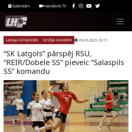
Kalendārs
Handbols TV
09.03.2025 20:11
Latvijas čempionāts
Virslīga sievietēm
“SK Latgols” pārspēj RSU,
“REIR/Dobele SS” pieveic “Salaspils
SS” komandu