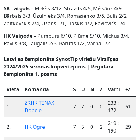
SK Latgols
– Mekšs 8/12, Strazds 4/5, Miškāns 4/9,
Bārbals 3/3, Ūzulnieks 3/4, Romašenko 3/6, Bulis 2/2,
Zbitkovskis 2/4, Usāns 1/1, Lipskis 1/2, Pavlovičs 1/4
HK Vaiņode
– Pumpurs 6/10, Plūme 5/10, Mickus 3/4,
Pāvils 3/8, Laugalis 2/3, Barutis 1/2, Vārna 1/2
Latvijas čempionāta SynotTip vīriešu Virslīgas
2024/2025 sezonas kopvērtējums | Regulārā
čempionāta 1. posms
Vieta
Komanda
S
U
N
Z
Vārti
+/-
ZRHK TENAX
233 :
1.
7
7
0
0
61
Dobele
172
219 :
2.
HK Ogre
7
5
0
2
29
190