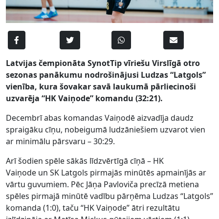
Latvijas čempionāta SynotTip vīriešu Virslīgā otro
sezonas panākumu nodrošinājusi Ludzas “Latgols”
vienība, kura šovakar savā laukumā pārliecinoši
uzvarēja “HK Vaiņode” komandu (32:21).
Decembrī abas komandas Vaiņodē aizvadīja daudz
spraigāku cīņu, nobeigumā ludzāniešiem uzvarot vien
ar minimālu pārsvaru – 30:29.
Arī šodien spēle sākās līdzvērtīgā cīņā – HK
Vaiņode un SK Latgols pirmajās minūtēs apmainījās ar
vārtu guvumiem. Pēc Jāņa Pavloviča precīzā metiena
spēles pirmajā minūtē vadību pārņēma Ludzas “Latgols”
komanda (1:0), taču “HK Vaiņode” ātri rezultātu