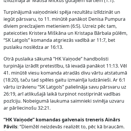
izlīdzināja ar Matīsa Mickus gūtajiem vārtiem (1:1).
Turpinājumā vaiņodnieki spēja rezultātu izlīdzināt un
iegūt pārsvaru, to 11. minūtē panākot Denisa Pumpura
diviem precīzajiem metieniem (6:5). Uzreiz pēc tam,
pateicoties Kristera Miškāna un Kristapa Bārbala pūlēm,
“SK Latgols” komanda atgriezās vadībā ar 11:7, bet
puslaiku noslēdza ar 16:13.
Otrā puslaika sākumā “HK Vaiņode” handbolisti
turpināja izrādīt pretestību, tā ievadā panākot 11:13. Vēl
41. minūtē viesu komanda atradās divu vārtu atstatumā
(18:20), taču tad spēles gaitu izmainīja ludzānieši. Ar 6:1
vārtu izrāvienu “SK Latgols” palielināja savu pārsvaru uz
26:19, arī atlikušajā laikā turpinot nostiprināt vadības
pozīciju. Nobeigumā laukuma saimnieki svinēja uzvaru
ar pārliecinošu 32:21.
“HK Vaiņode” komandas galvenais treneris Ainārs
Pāvils
: “Diemžēl neizdevās realizēt to, pēc kā braucām.