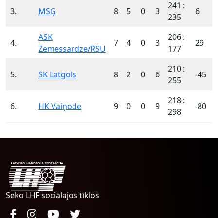
241 :
3.
MSĢ
8
5
0
3
6
235
ASK
206 :
4.
7
4
0
3
29
Zemessardze/RSU
177
210 :
5.
SK Latgols
8
2
0
6
-45
255
218 :
6.
HK Vaiņode
9
0
0
9
-80
298
Seko LHF sociālajos tīklos