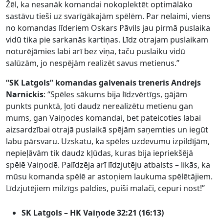
Žēl, ka nesanāk komandai nokoplektēt optimālāko
sastāvu tieši uz svarīgākajām spēlēm. Par nelaimi, viens
no komandas līderiem Oskars Pāvils jau pirmā puslaika
vidū tika pie sarkanās kartiņas. Līdz otrajam puslaikam
noturējāmies labi arī bez viņa, taču puslaiku vidū
salūzām, jo nespējām realizēt savus metienus.”
“SK Latgols” komandas galvenais treneris Andrejs
Narnickis
: “Spēles sākums bija līdzvērtīgs, gājām
punkts punktā, ļoti daudz nerealizētu metienu gan
mums, gan Vaiņodes komandai, bet pateicoties labai
aizsardzībai otrajā puslaikā spējām saņemties un iegūt
labu pārsvaru. Uzskatu, ka spēles uzdevumu izpildījām,
nepieļāvām tik daudz kļūdas, kuras bija iepriekšējā
spēlē Vaiņodē. Palīdzēja arī līdzjutēju atbalsts – likās, ka
mūsu komanda spēlē ar astoņiem laukuma spēlētājiem.
Līdzjutējiem milzīgs paldies, puiši malači, cepuri nost!”
SK Latgols – HK Vaiņode 32:21 (16:13)