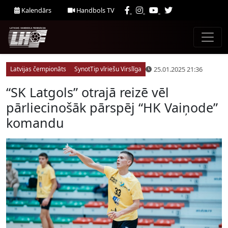
Kalendārs
Handbols TV
25.01.2025 21:36
Latvijas čempionāts
SynotTip vīriešu Virslīga
“SK Latgols” otrajā reizē vēl
pārliecinošāk pārspēj “HK Vaiņode”
komandu