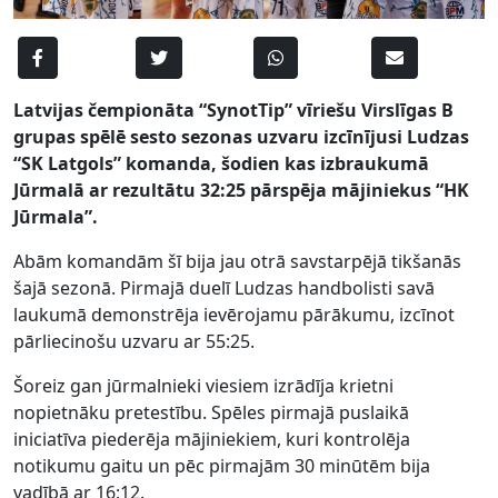
Latvijas čempionāta “SynotTip” vīriešu Virslīgas B
grupas spēlē sesto sezonas uzvaru izcīnījusi Ludzas
“SK Latgols” komanda, šodien kas izbraukumā
Jūrmalā ar rezultātu 32:25 pārspēja mājiniekus “HK
Jūrmala”.
Abām komandām šī bija jau otrā savstarpējā tikšanās
šajā sezonā. Pirmajā duelī Ludzas handbolisti savā
laukumā demonstrēja ievērojamu pārākumu, izcīnot
pārliecinošu uzvaru ar 55:25.
Šoreiz gan jūrmalnieki viesiem izrādīja krietni
nopietnāku pretestību. Spēles pirmajā puslaikā
iniciatīva piederēja mājiniekiem, kuri kontrolēja
notikumu gaitu un pēc pirmajām 30 minūtēm bija
vadībā ar 16:12.