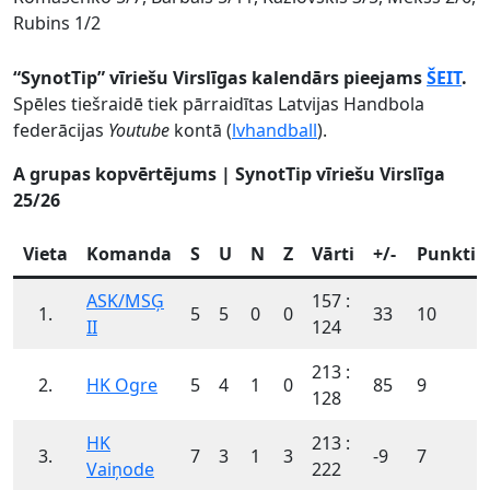
Rubins 1/2
“SynotTip” vīriešu Virslīgas kalendārs pieejams
ŠEIT
.
Spēles tiešraidē tiek pārraidītas Latvijas Handbola
federācijas
Youtube
kontā (
lvhandball
).
A grupas kopvērtējums | SynotTip vīriešu Virslīga
25/26
Vieta
Komanda
S
U
N
Z
Vārti
+/-
Punkti
ASK/MSĢ
157 :
1.
5
5
0
0
33
10
II
124
213 :
2.
HK Ogre
5
4
1
0
85
9
128
HK
213 :
3.
7
3
1
3
-9
7
Vaiņode
222