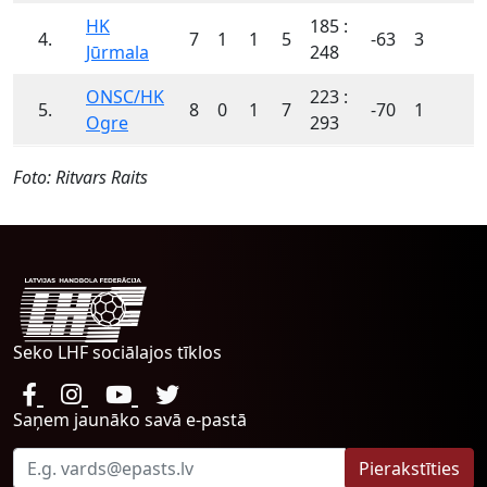
HK
185 :
4.
7
1
1
5
-63
3
Jūrmala
248
ONSC/HK
223 :
5.
8
0
1
7
-70
1
Ogre
293
Foto: Ritvars Raits
Seko LHF sociālajos tīklos
Saņem jaunāko savā e-pastā