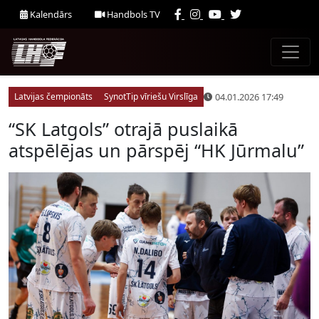
Kalendārs
Handbols TV
04.01.2026 17:49
Latvijas čempionāts
SynotTip vīriešu Virslīga
“SK Latgols” otrajā puslaikā
atspēlējas un pārspēj “HK Jūrmalu”