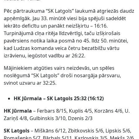
Pēc pārtraukuma “SK Latgols” laukumā atgriezās daudz
apņēmīgāk. Jau 33. minūtē viesi bija spējuši sadeldēt
iekrāto deficītu un panākt neizšķirtu – 16:16.
Turpinājumā cīņa ritēja līdzvērtīgi, taču izšķirošais
pavērsiens notika laika posmā no 45. līdz 50. minūtei,
kad Ludzas komanda veica četru bezatbilžu vārtu
izrāvienu, iegūstot vadību ar 26:22.
Mājiniekiem atgūties vairs neizdevās, un spēles
noslēgumā “SK Latgols” droši nosargāja pārsvaru,
svinot uzvaru ar 32:25.
HK Jūrmala – SK Latgols 25:32 (16:12)
HK Jūrmala
– Ferbars 8/15, Kuplis 4/5, Korzāns 4/6, U.
Zariņš 4/8, Gulbinskis 3/10, Dzenis 2/3
SK Latgols
– Miškāns 6/12, Zbitkovskis 5/6, Lipskis 5/6,
Romašenko 5/7, Bārbals 5/11, Kazlovskis 3/5, Mekšs 2/6,