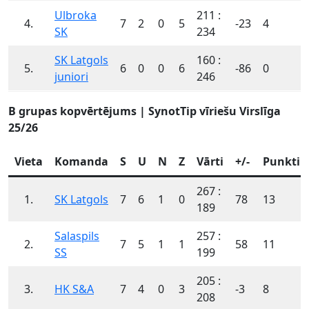
Ulbroka
211 :
4.
7
2
0
5
-23
4
SK
234
SK Latgols
160 :
5.
6
0
0
6
-86
0
juniori
246
B grupas kopvērtējums | SynotTip vīriešu Virslīga
25/26
Vieta
Komanda
S
U
N
Z
Vārti
+/-
Punkti
267 :
1.
SK Latgols
7
6
1
0
78
13
189
Salaspils
257 :
2.
7
5
1
1
58
11
SS
199
205 :
3.
HK S&A
7
4
0
3
-3
8
208