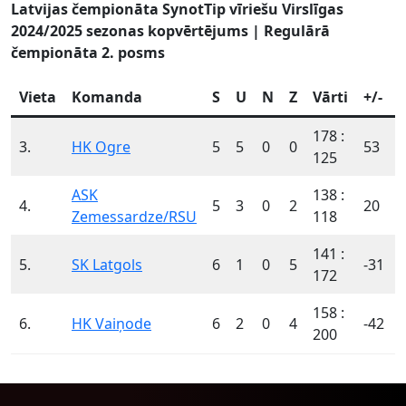
Latvijas čempionāta SynotTip vīriešu Virslīgas
2024/2025 sezonas kopvērtējums | Regulārā
čempionāta 2. posms
Vieta
Komanda
S
U
N
Z
Vārti
+/-
178 :
3.
HK Ogre
5
5
0
0
53
125
ASK
138 :
4.
5
3
0
2
20
Zemessardze/RSU
118
141 :
5.
SK Latgols
6
1
0
5
-31
172
158 :
6.
HK Vaiņode
6
2
0
4
-42
200