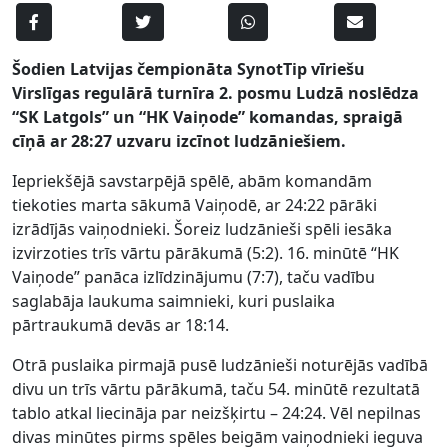
Šodien Latvijas čempionāta SynotTip vīriešu
Virslīgas regulārā turnīra 2. posmu Ludzā noslēdza
“SK Latgols” un “HK Vaiņode” komandas, spraigā
cīņā ar 28:27 uzvaru izcīnot ludzāniešiem.
Iepriekšējā savstarpējā spēlē, abām komandām
tiekoties marta sākumā Vaiņodē, ar 24:22 pārāki
izrādījās vaiņodnieki. Šoreiz ludzānieši spēli iesāka
izvirzoties trīs vārtu pārākumā (5:2). 16. minūtē “HK
Vaiņode” panāca izlīdzinājumu (7:7), taču vadību
saglabāja laukuma saimnieki, kuri puslaika
pārtraukumā devās ar 18:14.
Otrā puslaika pirmajā pusē ludzānieši noturējās vadībā
divu un trīs vārtu pārākumā, taču 54. minūtē rezultatā
tablo atkal liecināja par neizšķirtu – 24:24. Vēl nepilnas
divas minūtes pirms spēles beigām vaiņodnieki ieguva