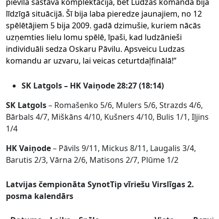
pievīla sastāva komplektācija, bet Ludzas komanda bija
līdzīgā situācijā. Šī bija laba pieredze jaunajiem, no 12
spēlētājiem 5 bija 2009. gadā dzimušie, kuriem nācās
uzņemties lielu lomu spēlē, īpaši, kad ludzānieši
individuāli sedza Oskaru Pāvilu. Apsveicu Ludzas
komandu ar uzvaru, lai veicas ceturtdaļfinālā!”
SK Latgols – HK Vaiņode 28:27 (18:14)
SK Latgols
– Romašenko 5/6, Mulers 5/6, Strazds 4/6,
Bārbals 4/7, Miškāns 4/10, Kušners 4/10, Bulis 1/1, Iļjins
1/4
HK Vaiņode
– Pāvils 9/11, Mickus 8/11, Laugalis 3/4,
Barutis 2/3, Vārna 2/6, Matisons 2/7, Plūme 1/2
Latvijas čempionāta SynotTip vīriešu Virslīgas 2.
posma kalendārs