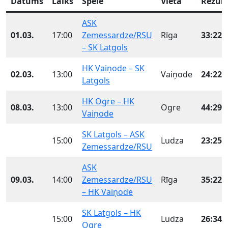
Datums
Laiks
Spēle
Vieta
Rezult
ASK
01.03.
17:00
Zemessardze/RSU
Rīga
33:22
(
– SK Latgols
HK Vaiņode – SK
02.03.
13:00
Vaiņode
24:22
(
Latgols
HK Ogre – HK
08.03.
13:00
Ogre
44:29
(
Vaiņode
SK Latgols – ASK
15:00
Ludza
23:25
(
Zemessardze/RSU
ASK
09.03.
14:00
Zemessardze/RSU
Rīga
35:22
(
– HK Vaiņode
SK Latgols – HK
15:00
Ludza
26:34
(
Ogre