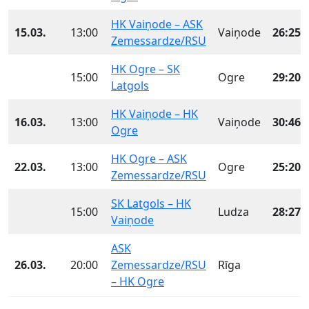
HK Vaiņode – ASK
15.03.
13:00
Vaiņode
26:25
(
Zemessardze/RSU
HK Ogre – SK
15:00
Ogre
29:20
(
Latgols
HK Vaiņode – HK
16.03.
13:00
Vaiņode
30:46
(
Ogre
HK Ogre – ASK
22.03.
13:00
Ogre
25:20
(
Zemessardze/RSU
SK Latgols – HK
15:00
Ludza
28:27
(
Vaiņode
ASK
26.03.
20:00
Zemessardze/RSU
Rīga
– HK Ogre