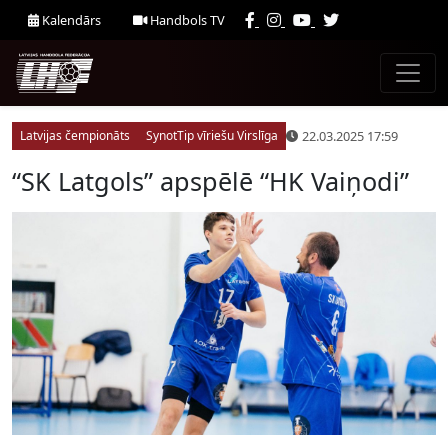
Kalendārs
Handbols TV
22.03.2025 17:59
Latvijas čempionāts
SynotTip vīriešu Virslīga
“SK Latgols” apspēlē “HK Vaiņodi”