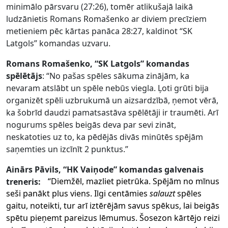
minimālo pārsvaru (27:26), tomēr atlikušajā laikā
ludzānietis Romans Romašenko ar diviem precīziem
metieniem pēc kārtas panāca 28:27, kaldinot “SK
Latgols” komandas uzvaru.
Romans Romašenko, “SK Latgols” komandas
spēlētājs
: “No pašas spēles sākuma zinājām, ka
nevaram atslābt un spēle nebūs viegla. Ļoti grūti bija
organizēt spēli uzbrukumā un aizsardzībā, ņemot vērā,
ka šobrīd daudzi pamatsastāva spēlētāji ir traumēti. Arī
nogurums spēles beigās deva par sevi zināt,
neskatoties uz to, ka pēdējās divās minūtēs spējām
saņemties un izcīnīt 2 punktus.”
Ainārs Pāvils, “HK Vaiņode” komandas galvenais
treneris:
“Diemžēl, mazliet pietrūka. Spējām no mīnus
seši panākt plus viens. Ilgi centāmies
salauzt
spēles
gaitu, noteikti, tur arī iztērējām savus spēkus, lai beigās
spētu pieņemt pareizus lēmumus. Šosezon kārtējo reizi