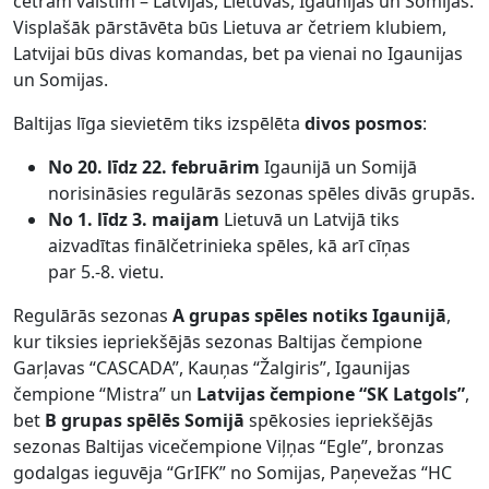
četrām valstīm – Latvijas, Lietuvas, Igaunijas un Somijas.
Visplašāk pārstāvēta būs Lietuva ar četriem klubiem,
Latvijai būs divas komandas, bet pa vienai no Igaunijas
un Somijas.
Baltijas līga sievietēm tiks izspēlēta
divos posmos
:
No 20. līdz 22. februārim
Igaunijā un Somijā
norisināsies regulārās sezonas spēles divās grupās.
No 1. līdz 3. maijam
Lietuvā un Latvijā tiks
aizvadītas finālčetrinieka spēles, kā arī cīņas
par 5.-8. vietu.
Regulārās sezonas
A grupas spēles notiks Igaunijā
,
kur tiksies iepriekšējās sezonas Baltijas čempione
Garļavas “CASCADA”, Kauņas “Žalgiris”, Igaunijas
čempione “Mistra” un
Latvijas čempione “SK Latgols”
,
bet
B grupas spēlēs Somijā
spēkosies iepriekšējās
sezonas Baltijas vicečempione Viļņas “Egle”, bronzas
godalgas ieguvēja “GrIFK” no Somijas, Paņevežas “HC