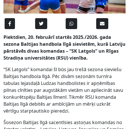
Piektdien, 20. februārī startēs 2025./2026. gada
sezona Baltijas handbola līgā sievietēm, kurā Latviju
pārstāvēs divas komandas – “SK Latgols” un Rīgas
Stradiņa universitātes (RSU) vienība.
“SK Latgols” komandai šī būs jau trešā sezona sieviešu
Baltijas handbola līgā. Pēc divām sezonām turnīra
tabulas lejasdaļā Ludzas handbolistes ir apņēmības
pilnas cīnīties par augstākām vietām un apliecināt savu
konkurētspēju Baltijas līmenī. Tikmēr RSU komanda
Baltijas līgā debitēs ar ambīcijām un mērķi uzkrāt
vērtīgu starptautisko pieredzi.
Šosezon Baltijas līgā sacentīsies astoņas komandas no