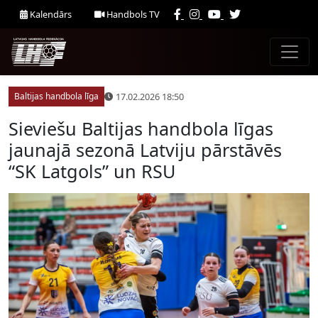
Kalendārs
Handbols TV
17.02.2026 18:50
Baltijas handbola līga
Sieviešu Baltijas handbola līgas
jaunajā sezonā Latviju pārstāvēs
“SK Latgols” un RSU