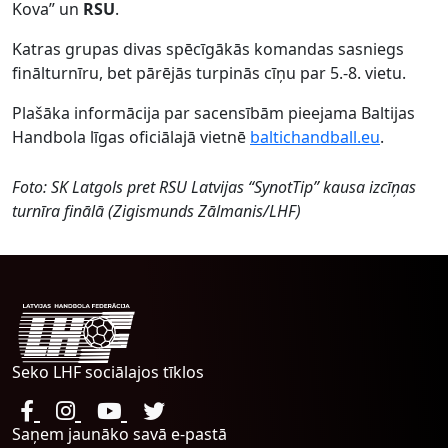
Kova” un
RSU
.
Katras grupas divas spēcīgākās komandas sasniegs
finālturnīru, bet pārējās turpinās cīņu par 5.-8. vietu.
Plašāka informācija par sacensībām pieejama Baltijas
Handbola līgas oficiālajā vietnē
baltichandball.eu
.
Foto: SK Latgols pret RSU Latvijas “SynotTip” kausa izcīņas
turnīra finālā (Zigismunds Zālmanis/LHF)
Seko LHF sociālajos tīklos
Saņem jaunāko savā e-pastā