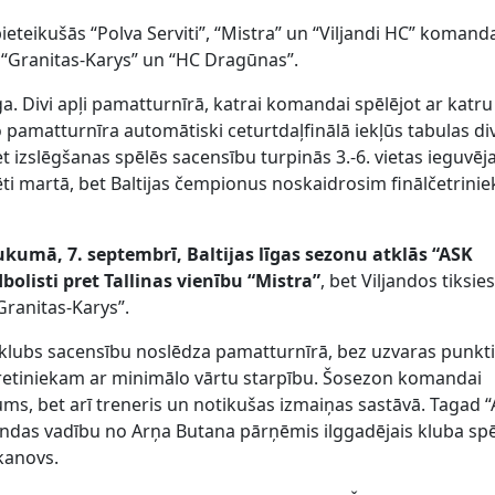
pieteikušās “Polva Serviti”, “Mistra” un “Viljandi HC” komand
, “Granitas-Karys” un “HC Dragūnas”.
. Divi apļi pamatturnīrā, katrai komandai spēlējot ar katru
pamatturnīra automātiski ceturtdaļfinālā iekļūs tabulas di
izslēgšanas spēlēs sacensību turpinās 3.-6. vietas ieguvēja
lēti martā, bet Baltijas čempionus noskaidrosim finālčetrinie
aukumā, 7. septembrī,
Baltijas līg
as sezonu atklās “ASK
listi pret Tallinas vienību “Mistra”
, bet Viljandos tiksie
Granitas-Karys”.
 klubs sacensību noslēdza pamatturnīrā, bez uzvaras punkt
pretiniekam ar minimālo vārtu starpību. Šosezon komandai
ms, bet arī treneris un notikušas izmaiņas sastāvā. Tagad 
as vadību no Arņa Butana pārņēmis ilggadējais kluba spē
kanovs.