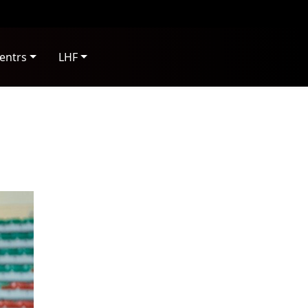
entrs
LHF