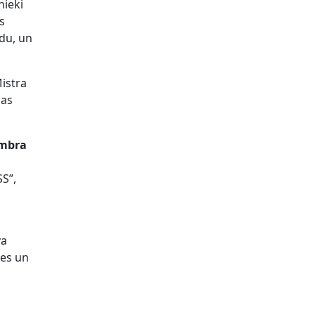
nieki
js
du, un
istra
bas
embra
SS”,
va
les un