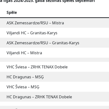
la līgas 2024/2025. gada sezonas spēles septembrī
Spēle
ASK Zemessardze/RSU – Mistra
Viljandi HC – Granitas-Karys
ASK Zemessardze/RSU – Granitas-Karys
Viljandi HC – Mistra
VHC Šviesa – ZRHK TENAX Dobele
HC Dragunas – MSĢ
VHC Šviesa – MSĢ
HC Dragunas – ZRHK TENAX Dobele