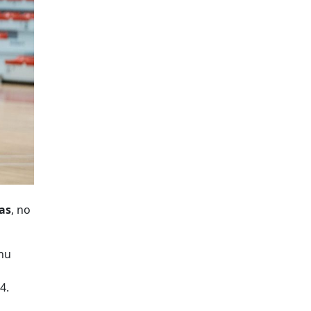
das
, no
unu
4.