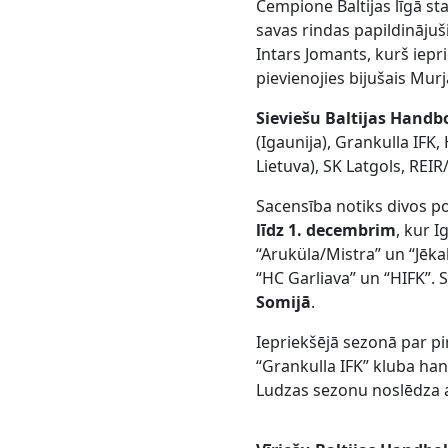
Čempione Baltijas līgā sta
savas rindas papildinājuš
Intars Jomants, kurš iep
pievienojies bijušais Mur
Sieviešu Baltijas Handbo
(Igaunija), Grankulla IFK
Lietuva), SK Latgols, REIR
Sacensība notiks divos 
līdz 1. decembrim
, kur I
“Aruküla/Mistra” un “Jēka
“HC Garliava” un “HIFK”.
Somijā
.
Iepriekšējā sezonā par p
“Grankulla IFK” kluba ha
Ludzas sezonu noslēdza att