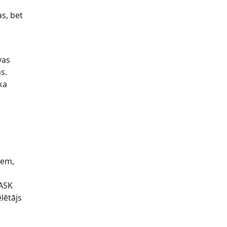
as, bet
vas
s.
ka
s
iem,
“ASK
lētājs