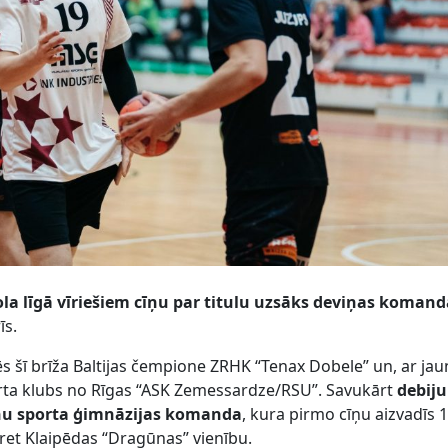
la līgā vīriešiem cīņu par titulu uzsāks deviņas koman
rīs.
ēs šī brīža Baltijas čempione ZRHK “Tenax Dobele” un, ar ja
ta klubs no Rīgas “ASK Zemessardze/RSU”. Savukārt
debiju
āņu sporta ģimnāzijas komanda
, kura pirmo cīņu aizvadīs 1
ret Klaipēdas “Dragūnas” vienību.