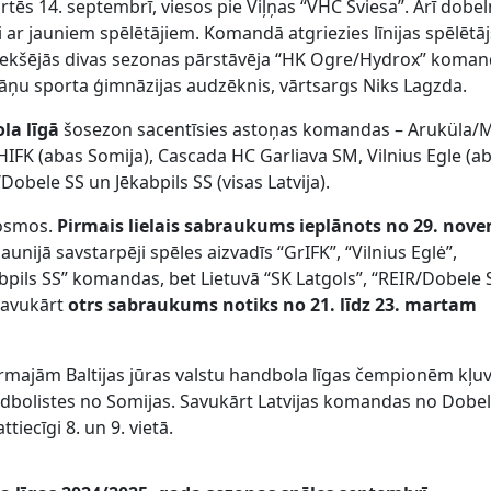
rtēs 14. septembrī, viesos pie Viļņas “VHC Šviesa”. Arī dobel
i ar jauniem spēlētājiem. Komandā atgriezies līnijas spēlētā
riekšējās divas sezonas pārstāvēja “HK Ogre/Hydrox” koman
jāņu sporta ģimnāzijas audzēknis, vārtsargs Niks Lagzda.
la līgā
šosezon sacentīsies astoņas komandas – Aruküla/M
, HIFK (abas Somija), Cascada HC Garliava SM, Vilnius Egle (a
/Dobele SS un Jēkabpils SS (visas Latvija).
posmos.
Pirmais lielais sabraukums ieplānots no 29. nov
gaunijā savstarpēji spēles aizvadīs “GrIFK”, “Vilnius Eglė”,
bpils SS” komandas, bet Lietuvā “SK Latgols”, “REIR/Dobele 
 Savukārt
otrs sabraukums notiks no 21. līdz 23. martam
irmajām Baltijas jūras valstu handbola līgas čempionēm kļu
ndbolistes no Somijas. Savukārt Latvijas komandas no Dobe
iecīgi 8. un 9. vietā.