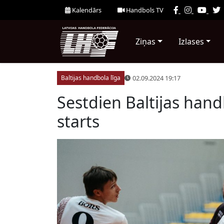
Kalendārs
Handbols TV
Ziņas
Izlases
02.09.2024 19:17
Baltijas handbola līga
Sestdien Baltijas han
starts