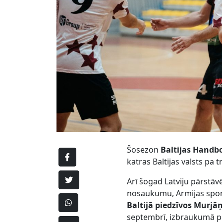
Šosezon
Baltijas Handbo
katras Baltijas valsts pa t
Arī šogad Latviju pārstāv
nosaukumu, Armijas spor
Baltijā piedzīvos Murj
septembrī, izbraukumā p