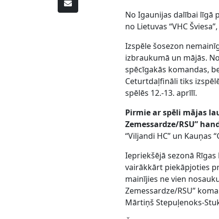
No Igaunijas dalībai līgā 
no Lietuvas “VHC Šviesa”
Izspēle šosezon nemainīga
izbraukumā un mājās. No 
spēcīgakās komandas, bet 
Ceturtdaļfināli tiks izspē
spēlēs 12.-13. aprīlī.
Pirmie ar spēli mājas l
Zemessardze/RSU” handbo
“Viljandi HC” un Kauņas “
Iepriekšējā sezonā Rīgas
vairākkārt piekāpjoties 
mainījies ne vien nosauku
Zemessardze/RSU” komand
Mārtiņš Stepuļenoks-Stu