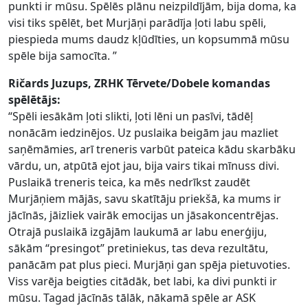
punkti ir mūsu. Spēlēs plānu neizpildījām, bija doma, ka
visi tiks spēlēt, bet Murjāņi parādīja ļoti labu spēli,
piespieda mums daudz kļūdīties, un kopsummā mūsu
spēle bija samocīta. ”
Ričards Juzups,
ZRHK Tērvete/Dobele
komandas
spēlētājs:
“Spēli iesākām ļoti slikti, ļoti lēni un pasīvi, tādēļ
nonācām iedzinējos. Uz puslaika beigām jau mazliet
saņēmāmies, arī treneris varbūt pateica kādu skarbāku
vārdu, un, atpūtā ejot jau, bija vairs tikai mīnuss divi.
Puslaikā treneris teica, ka mēs nedrīkst zaudēt
Murjāņiem mājās, savu skatītāju priekšā, ka mums ir
jācīnās, jāizliek vairāk emocijas un jāsakoncentrējas.
Otrajā puslaikā izgājām laukumā ar labu enerģiju,
sākām “presingot” pretiniekus, tas deva rezultātu,
panācām pat plus pieci. Murjāņi gan spēja pietuvoties.
Viss varēja beigties citādāk, bet labi, ka divi punkti ir
mūsu. Tagad jācīnās tālāk, nākamā spēle ar ASK