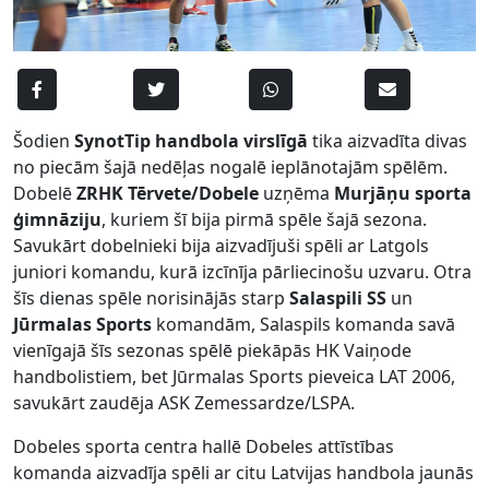
Šodien
SynotTip handbola virslīgā
tika aizvadīta divas
no piecām šajā nedēļas nogalē ieplānotajām spēlēm.
Dobelē
ZRHK Tērvete/Dobele
uzņēma
Murjāņu sporta
ģimnāziju
, kuriem šī bija pirmā spēle šajā sezona.
Savukārt dobelnieki bija aizvadījuši spēli ar Latgols
juniori komandu, kurā izcīnīja pārliecinošu uzvaru. Otra
šīs dienas spēle norisinājās starp
Salaspili SS
un
Jūrmalas Sports
komandām, Salaspils komanda savā
vienīgajā šīs sezonas spēlē piekāpās HK Vaiņode
handbolistiem, bet Jūrmalas Sports pieveica LAT 2006,
savukārt zaudēja ASK Zemessardze/LSPA.
Dobeles sporta centra hallē Dobeles attīstības
komanda aizvadīja spēli ar citu Latvijas handbola jaunās