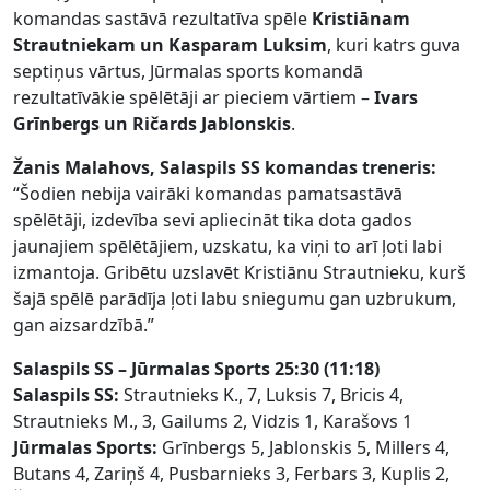
komandas sastāvā rezultatīva spēle
Kristiānam
Strautniekam un Kasparam Luksim
, kuri katrs guva
septiņus vārtus, Jūrmalas sports komandā
rezultatīvākie spēlētāji ar pieciem vārtiem –
Ivars
Grīnbergs un Ričards Jablonskis
.
Žanis Malahovs, Salaspils SS komandas treneris:
“Šodien nebija vairāki komandas pamatsastāvā
spēlētāji, izdevība sevi apliecināt tika dota gados
jaunajiem spēlētājiem, uzskatu, ka viņi to arī ļoti labi
izmantoja. Gribētu uzslavēt Kristiānu Strautnieku, kurš
šajā spēlē parādīja ļoti labu sniegumu gan uzbrukum,
gan aizsardzībā.”
Salaspils SS – Jūrmalas Sports 25:30 (11:18)
Salaspils SS:
Strautnieks K., 7, Luksis 7, Bricis 4,
Strautnieks M., 3, Gailums 2, Vidzis 1, Karašovs 1
Jūrmalas Sports:
Grīnbergs 5, Jablonskis 5, Millers 4,
Butans 4, Zariņš 4, Pusbarnieks 3, Ferbars 3, Kuplis 2,