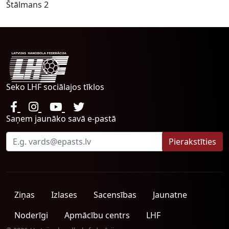
Štālmans 2
Seko LHF sociālajos tīklos
Saņem jaunāko savā e-pastā
Ziņas
Izlases
Sacensības
Jaunatne
Noderīgi
Apmācību centrs
LHF