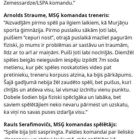
Zemessardze/LSPA komandu.”
Arnolds Straume, MSĢ komandas treneris:
“Aizvadījām pirmo spēli pa ilgiem laikiem, kā Murjāņu
sporta ģimnāzija. Pirmo puslaiku sākām ļoti labi,
puišiem “cepuri nost”, otrajā puslaikā mazliet pagurām
fiziski, jo mums ir problēmas ar sastāvu un traumām,
līdz ar to arī ar maiņām. Puiši ļoti labi nocīnījās. Diemžēl
spēles beigās neieguvām iespēju izpildīt 7m soda
metienu, kur pēc spēles noskatoties video pat
pretinieku, treneru korpuss atzina, ka bijis pārkāpums.
Šajā gadījumā nebija žēl zaudēto spēli, bet puišus, kuri
cīnījās un atdeva visu, lai vismaz izcīnītu vienu punktu.
Dobele šodien bija fiziski spēcīgāka un labāka, bet
saviem spēlētājiem neko nevaru pārmest un uzskatu,
ka viņi no savas puses izdarīja visu.”
Rauls Serafimovičs, MSĢ komandas spēlētājs:
“Spēle bija ļoti saspringta. Paldies komandai par lielisko