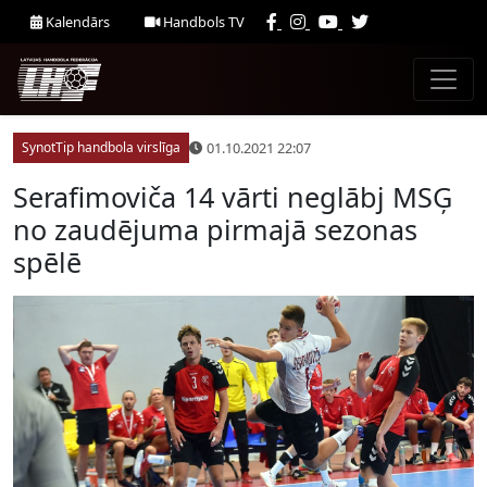
Kalendārs
Handbols TV
01.10.2021 22:07
SynotTip handbola virslīga
Serafimoviča 14 vārti neglābj MSĢ
no zaudējuma pirmajā sezonas
spēlē