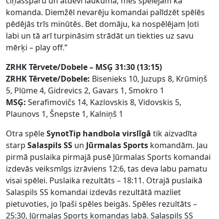
cīņassparu un atdevi laukumā, mēs spēlējām kā
komanda. Diemžēl nevarēju komandai palīdzēt spēlēs
pēdējās trīs minūtēs. Bet domāju, ka nospēlējam ļoti
labi un tā arī turpināsim strādāt un tiekties uz savu
mērķi – play off.”
ZRHK Tērvete/Dobele
– MSĢ 31:30 (13:15)
ZRHK Tērvete/Dobele:
Bisenieks 10, Juzups 8, Krūmiņš
5, Plūme 4, Gidrevics 2, Gavars 1, Smokro 1
MSĢ:
Serafimovičs 14, Kazlovskis 8, Vidovskis 5,
Plaunovs 1, Šnepste 1, Kalniņš 1
Otra spēle
SynotTip handbola virslīgā
tik aizvadīta
starp
Salaspils SS
un
Jūrmalas Sports
komandām. Jau
pirmā puslaika pirmajā pusē Jūrmalas Sports komandai
izdevās veiksmīgs izrāviens 12:6, tas deva labu pamatu
visai spēlei. Puslaika rezultāts – 18:11. Otrajā puslaikā
Salaspils SS komandai izdevās rezultātā mazliet
pietuvoties, jo īpaši spēles beigās. Spēles rezultāts –
25:30, Jūrmalas Sports komandas labā. Salaspils SS