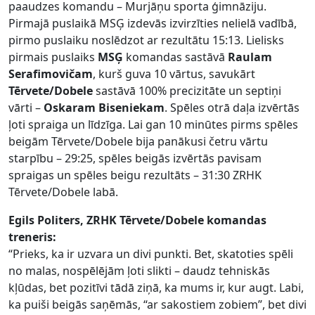
paaudzes komandu – Murjāņu sporta ģimnāziju.
Pirmajā puslaikā MSĢ izdevās izvirzīties nelielā vadībā,
pirmo puslaiku noslēdzot ar rezultātu 15:13. Lielisks
pirmais puslaiks
MSĢ
komandas sastāvā
Raulam
Serafimovičam
, kurš guva 10 vārtus, savukārt
Tērvete/Dobele
sastāvā 100% precizitāte un septiņi
vārti –
Oskaram Biseniekam
. Spēles otrā daļa izvērtās
ļoti spraiga un līdzīga. Lai gan 10 minūtes pirms spēles
beigām Tērvete/Dobele bija panākusi četru vārtu
starpību – 29:25, spēles beigās izvērtās pavisam
spraigas un spēles beigu rezultāts – 31:30 ZRHK
Tērvete/Dobele labā.
Egils Politers, ZRHK Tērvete/Dobele
komandas
treneris:
“Prieks, ka ir uzvara un divi punkti. Bet, skatoties spēli
no malas, nospēlējām ļoti slikti – daudz tehniskās
kļūdas, bet pozitīvi tādā ziņā, ka mums ir, kur augt. Labi,
ka puiši beigās saņēmās, “ar sakostiem zobiem”, bet divi