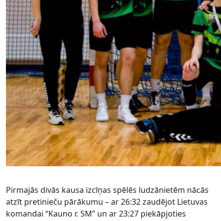
Pirmajās divās kausa izcīņas spēlēs ludzānietēm nācās
atzīt pretinieču pārākumu – ar 26:32 zaudējot Lietuvas
komandai “Kauno r. SM” un ar 23:27 piekāpjoties