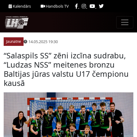
Kalendārs
Handbols TV
14.05.2025 19:30
Jaunatne
“Salaspils SS” zēni izcīna sudrabu,
“Ludzas NSS” meitenes bronzu
Baltijas jūras valstu U17 čempionu
kausā