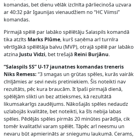
komandas, bet dienu vēlāk izcīnīta pārliecinoša uzvara
ar 40:32 pār Igaunijas vienaudžiem no “HC Viimsi”
komandas.
Pirmajā spēlē par labāko spēlētāju Salaspils komandā
tika atzīts
Marks Plūme
, kurš saņēma arī turnīra
vērtīgākā spēlētāja balvu (MVP), otrajā spēlē par labāko
atzina
Justu Vidzi
, bet trešajā
Reini Burjānu
.
“Salaspils SS” U-17 jaunatnes komandas treneris
Niks Remess:
“3 smagas un grūtas spēles, kurās vairāk
cīnījāmies ar sevi nevis pretiniekiem. Šis noteikti nav
rezultāts, pēc kura braucām. It īpaši pirmajā dienā,
spēlējām slikti un bez attieksmes, kā rezultātā
likumsakarīgs zaudējums. Nākošajās spēles nedaudz
uzlabojās kvalitāte, bet noteikti, ka šīs nebija labas
spēles. Pēdējās spēles pirmās 20 minūtes parādīja, cik
tomēr kvalitatīvi varam spēlēt. Tāpēc arī neesmu un
nevaru būt apmierināts ar sniegumu laukumā. Cerams,