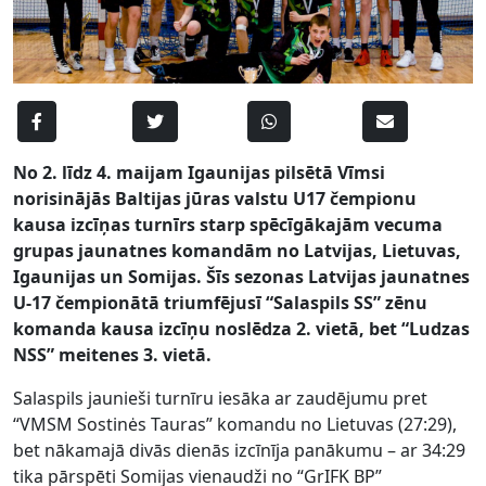
No 2. līdz 4. maijam Igaunijas pilsētā Vīmsi
norisinājās Baltijas jūras valstu U17 čempionu
kausa izcīņas turnīrs starp spēcīgākajām vecuma
grupas jaunatnes komandām no Latvijas, Lietuvas,
Igaunijas un Somijas. Šīs sezonas Latvijas jaunatnes
U-17 čempionātā triumfējusī “Salaspils SS” zēnu
komanda kausa izcīņu noslēdza 2. vietā, bet “Ludzas
NSS” meitenes 3. vietā.
Salaspils jaunieši turnīru iesāka ar zaudējumu pret
“VMSM Sostinės Tauras” komandu no Lietuvas (27:29),
bet nākamajā divās dienās izcīnīja panākumu – ar 34:29
tika pārspēti Somijas vienaudži no “GrIFK BP”