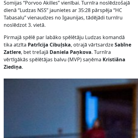
Somijas “Porvoo Akilles” vienībai. Turnīra noslēdzošajā
dienā “Ludzas NSS” jaunietes ar 35:28 pārspēja “HC
Tabasalu” vienaudzes no Igaunijas, tādējādi turnīru
noslēdzot 3. vietā.
Pirmajā spēlē par labāko spēlētāju Ludzas komandā
tika atzīta
Patrīcija Cibuļska
, otrajā vārtsardze
Sabīne
Zatlere
, bet trešajā
Daniela Paņkova
. Turnīra
vērtīgākās spēlētājas balvu (MVP) saņēma
Kristiāna
Ziediņa
.