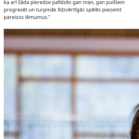
ka arī šāda pieredze palīdzēs gan man, gan puišiem
progresēt un turpmāk līdzvērtīgās spēlēs pieņemt
pareizos lēmumus.”