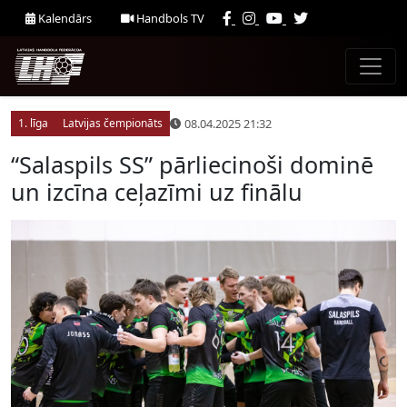
Kalendārs
Handbols TV
08.04.2025 21:32
1. līga
Latvijas čempionāts
“Salaspils SS” pārliecinoši dominē
un izcīna ceļazīmi uz finālu