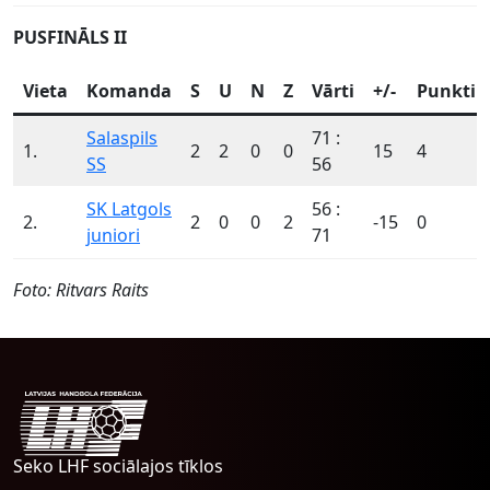
PUSFINĀLS II
Vieta
Komanda
S
U
N
Z
Vārti
+/-
Punkti
Salaspils
71 :
1.
2
2
0
0
15
4
SS
56
SK Latgols
56 :
2.
2
0
0
2
-15
0
juniori
71
Foto: Ritvars Raits
Seko LHF sociālajos tīklos