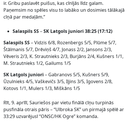
ir. Gribu paslavēt puišus, kas cīnījās līdz galam.
Paņemsim no spēles visu to labāko un dosimies tālākajā
cīņā par medaļām.”
Salaspils SS
–
SK Latgols juniori
38:25 (17:12)
Salaspils SS
– Vidzis 6/8, Rozenbergs 5/5, Plūme 5/7,
Štālmanis 5/7, Drēviņš 4/7, Jonass 2/2, Jansons 2/3,
Vēveris 2/3, K. Strautnieks 2/3, Burjāns 2/4, Kušners 1/1,
M. Strautnieks 1/2, Gailums 1/5
SK Latgols juniori
– Gabranovs 5/5, Kušners 5/9,
Ūzulnieks 4/5, Vaškevičs 3/5, Iļjins 3/5, Igovens 2/8,
Kotovs 1/1, Mulers 1/3, Miškāns 1/5
Rīt, 9. aprīlī, Sauriešos par vietu finālā cīņu turpinās
pusfināla otrais pāris – “Ulbroka SK” un pirmajā spēlē ar
33:29 uzvarējusī “ONSC/HK Ogre” komanda.