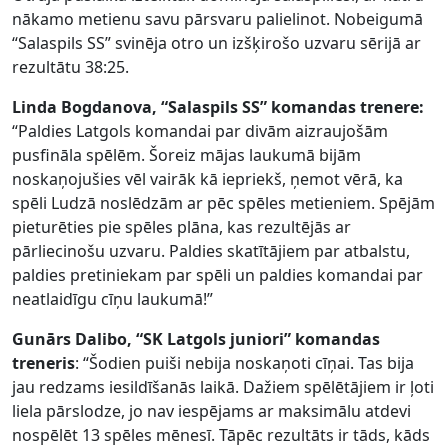
nākamo metienu savu pārsvaru palielinot. Nobeigumā
“Salaspils SS” svinēja otro un izšķirošo uzvaru sērijā ar
rezultātu 38:25.
Linda Bogdanova, “Salaspils SS” komandas trenere:
“Paldies Latgols komandai par divām aizraujošām
pusfināla spēlēm. Šoreiz mājas laukumā bijām
noskaņojušies vēl vairāk kā iepriekš, ņemot vērā, ka
spēli Ludzā noslēdzām ar pēc spēles metieniem. Spējām
pieturēties pie spēles plāna, kas rezultējās ar
pārliecinošu uzvaru. Paldies skatītājiem par atbalstu,
paldies pretiniekam par spēli un paldies komandai par
neatlaidīgu cīņu laukumā!”
Gunārs Dalibo, “SK Latgols juniori” komandas
treneris
: “Šodien puiši nebija noskaņoti cīņai. Tas bija
jau redzams iesildīšanās laikā. Dažiem spēlētājiem ir ļoti
liela pārslodze, jo nav iespējams ar maksimālu atdevi
nospēlēt 13 spēles mēnesī. Tāpēc rezultāts ir tāds, kāds