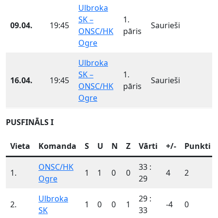
Ulbroka
SK –
1.
09.04.
19:45
Saurieši
ONSC/HK
pāris
Ogre
Ulbroka
SK –
1.
16.04.
19:45
Saurieši
ONSC/HK
pāris
Ogre
PUSFINĀLS I
Vieta
Komanda
S
U
N
Z
Vārti
+/-
Punkti
ONSC/HK
33 :
1.
1
1
0
0
4
2
Ogre
29
Ulbroka
29 :
2.
1
0
0
1
-4
0
SK
33