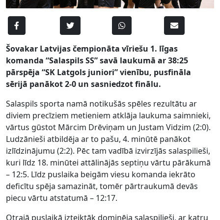
Šovakar Latvijas čempionāta vīriešu 1. līgas
komanda “Salaspils SS” savā laukumā ar 38:25
pārspēja “SK Latgols juniori” vienību, pusfināla
sērijā panākot 2-0 un sasniedzot finālu.
Salaspils sporta namā notikušās spēles rezultātu ar
diviem precīziem metieniem atklāja laukuma saimnieki,
vārtus gūstot Mārcim Drēviņam un Justam Vidzim (2:0).
Ludzānieši atbildēja ar to pašu, 4. minūtē panākot
izlīdzinājumu (2:2). Pēc tam vadībā izvirzījās salaspilieši,
kuri līdz 18. minūtei attālinājās septiņu vārtu pārākumā
– 12:5. Līdz puslaika beigām viesu komanda iekrāto
deficītu spēja samazināt, tomēr pārtraukumā devās
piecu vārtu atstatumā – 12:17.
Otrajā puslaikā izteiktāk dominēja salaspilieši, ar katru