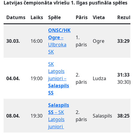
Latvijas čempionāta vīriešu 1. līgas pusfināla spēles
Datums
Laiks
Spēle
Pāris
Vieta
Rezult
ONSC/HK
Ogre
–
1.
30.03.
16:00
Ogre
33:29
(
Ulbroka
pāris
SK
SK
Latgols
2.
31:33
(
04.04.
19:00
juniori –
Ludza
pāris
30:30)
Salaspils
SS
Salaspils
SS
– SK
2.
08.04.
19:30
Salaspils
38:25
(
Latgols
pāris
juniori