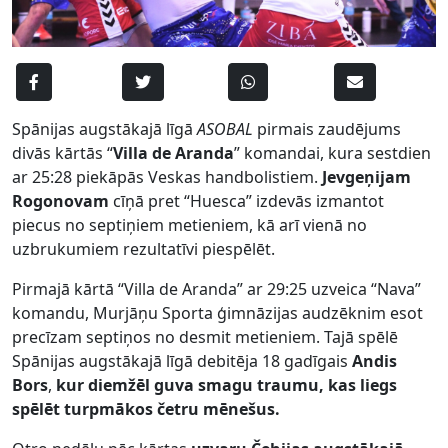
Spānijas augstākajā līgā
ASOBAL
pirmais zaudējums
divās kārtās “
Villa de Aranda
” komandai, kura sestdien
ar 25:28 piekāpās Veskas handbolistiem.
Jevgeņijam
Rogonovam
cīņā pret “Huesca” izdevās izmantot
piecus no septiņiem metieniem, kā arī vienā no
uzbrukumiem rezultatīvi piespēlēt.
Pirmajā kārtā “Villa de Aranda” ar 29:25 uzveica “Nava”
komandu, Murjāņu Sporta ģimnāzijas audzēknim esot
precīzam septiņos no desmit metieniem. Tajā spēlē
Spānijas augstākajā līgā debitēja 18 gadīgais
Andis
Bors
,
kur diemžēl guva smagu traumu, kas liegs
spēlēt turpmākos četru mēnešus.