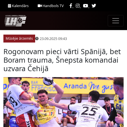
Kalendārs
Handbols TV
23.09.2025 09:43
Mūsējie ārzemēs
Rogonovam pieci vārti Spānijā, bet
Boram trauma, Šnepsta komandai
uzvara Čehijā