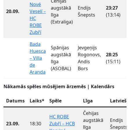
Čehijas
Nové
augstākā
Endijs
23:27
20.09.
Veselí –
līga
Šnepsts
(13:14)
HC
(Extraliga)
ROBE
Zubří
Bada
Spānijas
Jevgeņijs
Huesca
augstākā
Rogonovs,
28:25
– Villa
līga
Andis
(15:11)
de
(ASOBAL)
Bors
Aranda
Nākamās spēles mūsējiem ārzemēs | Kalendārs
Datums
Laiks*
Spēle
Līga
Latvieši
Čehijas
HC ROBE
augstākā
Endijs
23.09.
18:30
Zubří – HCB
līga
Šnepsts