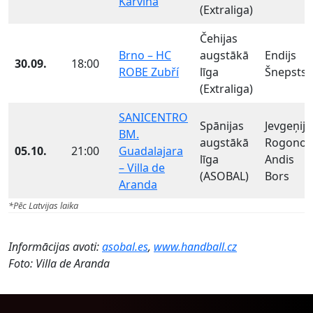
Karviná
(Extraliga)
Čehijas
Brno – HC
augstākā
Endijs
30.09.
18:00
ROBE Zubří
līga
Šnepsts
(Extraliga)
SANICENTRO
Spānijas
Jevgeņijs
BM.
augstākā
Rogonov
05.10.
21:00
Guadalajara
līga
Andis
– Villa de
(ASOBAL)
Bors
Aranda
*Pēc Latvijas laika
Informācijas avoti:
asobal.es
,
www.handball.cz
Foto: Villa de Aranda