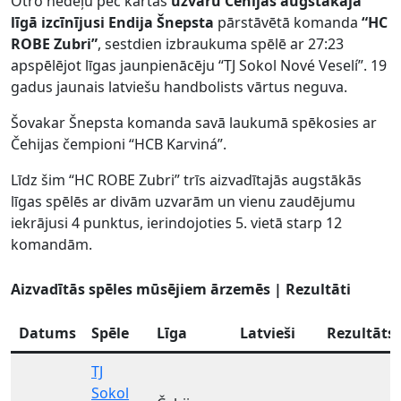
Otro nedēļu pēc kārtas
uzvaru Čehijas augstākajā
līgā izcīnījusi Endija Šnepsta
pārstāvētā komanda
“HC
ROBE Zubri”
, sestdien izbraukuma spēlē ar 27:23
apspēlējot līgas jaunpienācēju “TJ Sokol Nové Veselí”. 19
gadus jaunais latviešu handbolists vārtus neguva.
Šovakar Šnepsta komanda savā laukumā spēkosies ar
Čehijas čempioni “HCB Karviná”.
Līdz šim “HC ROBE Zubri” trīs aizvadītajās augstākās
līgas spēlēs ar divām uzvarām un vienu zaudējumu
iekrājusi 4 punktus, ierindojoties 5. vietā starp 12
komandām.
Aizvadītās spēles mūsējiem ārzemēs | Rezultāti
Datums
Spēle
Līga
Latvieši
Rezultāts
TJ
Sokol