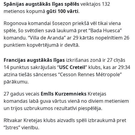
Spānijas augstākās līgas spēlēs
veiktajos 132
metienos kopumā
gūti 100 vārti
.
Rogonova komandai šosezon priekšā vēl tikai viena
spēle, šo svētdien savā laukumā pret “Bada Huesca”
komandu. “Villa de Aranda” ar 29 kārtās nopelnītiem 26
punktiem kopvērtējumā ir devītā.
Francijas augstākās līgas
izkrišanas zonā ir 27 cīņās
14 punktus sakrājušais “
USC Creteil
” klubs, kas ar 29:34
atzina tiešās sāncenses “Cesson Rennes Métropole”
pārākumu.
27 gadus vecais
Emīls Kurzemnieks
Kretejas
komandas labā guva vārtus vienā no diviem metieniem
un trijos uzbrukumos rezultatīvi piespēlēja.
Rītvakar Kretejas klubs aizvadīs spēli izbraukumā pret
“Istres” vienību.