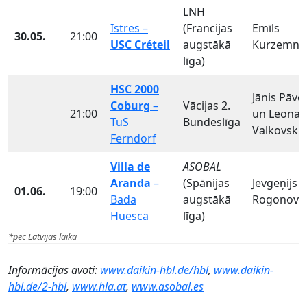
LNH
Istres –
(Francijas
Emīls
30.05.
21:00
USC Créteil
augstākā
Kurzemni
līga)
HSC 2000
Jānis Pāvel
Coburg
–
Vācijas 2.
21:00
un Leonar
TuS
Bundeslīga
Valkovski
Ferndorf
Villa de
ASOBAL
Aranda
–
(Spānijas
Jevgeņijs
01.06.
19:00
Bada
augstākā
Rogonovs
Huesca
līga)
*pēc Latvijas laika
Informācijas avoti:
www.daikin-hbl.de/hbl
,
www.daikin-
hbl.de/2-hbl
,
www.hla.at
,
www.asobal.es