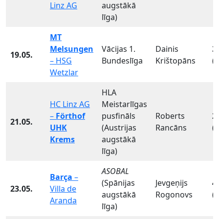
Linz AG
augstākā
līga)
MT
Melsungen
Vācijas 1.
Dainis
3
19.05.
– HSG
Bundeslīga
Krištopāns
(
Wetzlar
HLA
HC Linz AG
Meistarlīgas
–
Förthof
pusfināls
Roberts
2
21.05.
UHK
(Austrijas
Rancāns
(
Krems
augstākā
līga)
ASOBAL
Barça
–
(Spānijas
Jevgeņijs
4
23.05.
Villa de
augstākā
Rogonovs
(
Aranda
līga)