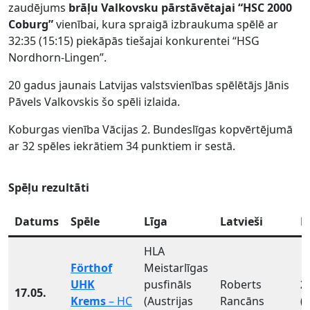
zaudējums
brāļu Valkovsku pārstāvētajai “HSC 2000
Coburg”
vienībai, kura spraigā izbraukuma spēlē ar
32:35 (15:15) piekāpās tiešajai konkurentei “HSG
Nordhorn-Lingen”.
20 gadus jaunais Latvijas valstsvienības spēlētājs Jānis
Pāvels Valkovskis šo spēli izlaida.
Koburgas vienība Vācijas 2. Bundeslīgas kopvērtējumā
ar 32 spēles iekrātiem 34 punktiem ir sestā.
Spēļu rezultāti
Datums
Spēle
Līga
Latvieši
R
HLA
Förthof
Meistarlīgas
UHK
pusfināls
Roberts
2
17.05.
Krems
– HC
(Austrijas
Rancāns
(