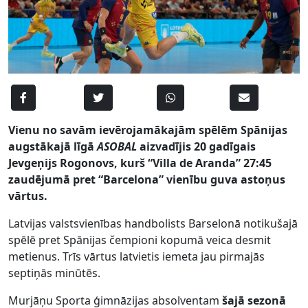
Vienu no savām ievērojamākajām spēlēm Spānijas
augstākajā līgā
ASOBAL
aizvadījis 20 gadīgais
Jevgeņijs Rogonovs, kurš “Villa de Aranda” 27:45
zaudējumā pret “Barcelona” vienību guva astoņus
vārtus.
Latvijas valstsvienības handbolists Barselonā notikušajā
spēlē pret Spānijas čempioni kopumā veica desmit
metienus. Trīs vārtus latvietis iemeta jau pirmajās
septiņās minūtēs.
Murjāņu Sporta ģimnāzijas absolventam
šajā sezonā