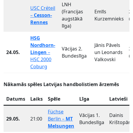
LNH
USC Créteil
(Francijas
Emīls
2
–
Cesson-
augstākā
Kurzemnieks
(
Rennes
līga)
HSG
Nordhorn-
Jānis Pāvels
Vācijas 2.
3
24.05.
Lingen
–
un Leonards
Bundeslīga
(
HSC 2000
Valkovski
Coburg
Nākamās spēles Latvijas handbolistiem ārzemēs
Datums
Laiks
Spēle
Līga
Latvieši
Füchse
Vācijas 1.
Dainis
29.05.
21:00
Berlin –
MT
Bundeslīga
Krištopān
Melsungen