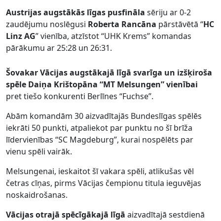
Austrijas augstākās līgas pusfināla
sēriju ar 0-2
zaudējumu noslēgusi
Roberta Rancāna
pārstāvētā “
HC
Linz AG
” vienība, atzīstot “UHK Krems” komandas
pārākumu ar 25:28 un 26:31.
Šovakar Vācijas augstākajā līgā svarīga un izšķiroša
spēle Daiņa Krištopāna “MT Melsungen” vienībai
pret tiešo konkurenti Berlīnes “Fuchse”.
Abām komandām 30 aizvadītajās Bundeslīgas spēlēs
iekrāti 50 punkti, atpaliekot par punktu no šī brīža
līdervienības “SC Magdeburg”, kurai nospēlēts par
vienu spēli vairāk.
Melsungenai, ieskaitot šī vakara spēli, atlikušas vēl
četras cīņas, pirms Vācijas čempionu titula ieguvējas
noskaidrošanas.
Vācijas otrajā spēcīgākajā līgā
aizvadītajā sestdienā