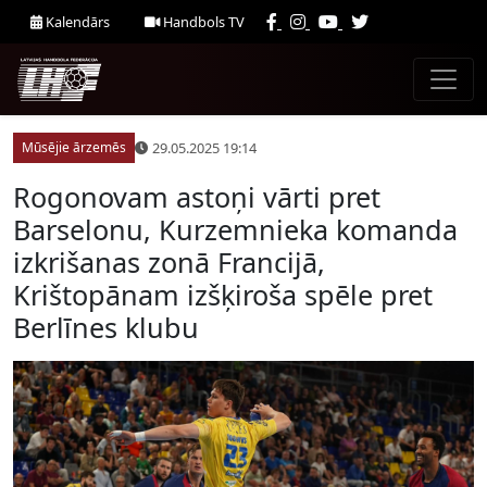
Kalendārs
Handbols TV
29.05.2025 19:14
Mūsējie ārzemēs
Rogonovam astoņi vārti pret
Barselonu, Kurzemnieka komanda
izkrišanas zonā Francijā,
Krištopānam izšķiroša spēle pret
Berlīnes klubu