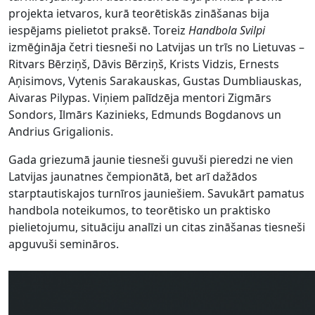
projekta ietvaros, kurā teorētiskās zināšanas bija
iespējams pielietot praksē. Toreiz
Handbola Svilpi
izmēģināja četri tiesneši no Latvijas un trīs no Lietuvas –
Ritvars Bērziņš, Dāvis Bērziņš, Krists Vidzis, Ernests
Aņisimovs, Vytenis Sarakauskas, Gustas Dumbliauskas,
Aivaras Pilypas. Viņiem palīdzēja mentori Zigmārs
Sondors, Ilmārs Kazinieks, Edmunds Bogdanovs un
Andrius Grigalionis.
Gada griezumā jaunie tiesneši guvuši pieredzi ne vien
Latvijas jaunatnes čempionātā, bet arī dažādos
starptautiskajos turnīros jauniešiem. Savukārt pamatus
handbola noteikumos, to teorētisko un praktisko
pielietojumu, situāciju analīzi un citas zināšanas tiesneši
apguvuši semināros.