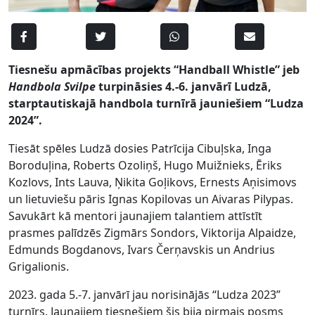
Tiesnešu apmācības projekts “Handball Whistle” jeb
Handbola Svilpe
turpināsies 4.-6. janvārī Ludzā,
starptautiskajā handbola turnīrā jauniešiem “Ludza
2024”.
Tiesāt spēles Ludzā dosies Patrīcija Cibuļska, Inga
Boroduļina, Roberts Ozoliņš, Hugo Muižnieks, Ēriks
Kozlovs, Ints Lauva, Ņikita Goļikovs, Ernests Aņisimovs
un lietuviešu pāris Ignas Kopilovas un Aivaras Pilypas.
Savukārt kā mentori jaunajiem talantiem attīstīt
prasmes palīdzēs Zigmārs Sondors, Viktorija Alpaidze,
Edmunds Bogdanovs, Ivars Čerņavskis un Andrius
Grigalionis.
2023. gada 5.-7. janvārī jau norisinājās “Ludza 2023”
turnīrs. Jaunajiem tiesnešiem šis bija pirmais posms