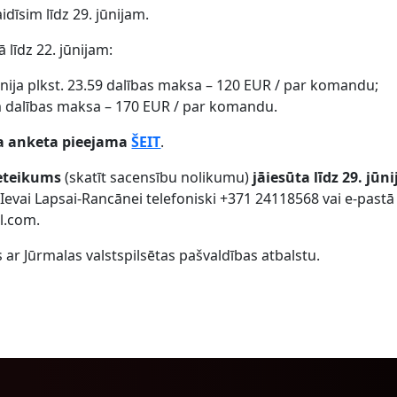
īsim līdz 29. jūnijam.
 līdz 22. jūnijam:
jūnija plkst. 23.59 dalības maksa – 120 EUR / par komandu;
jam dalības maksa – 170 EUR / par komandu.
a anketa pieejama
ŠEIT
.
ieteikums
(skatīt sacensību nolikumu)
jāiesūta līdz 29. jūn
evai Lapsai-Rancānei telefoniski +371 24118568 vai e-pastā
l.com.
ar Jūrmalas valstspilsētas pašvaldības atbalstu.