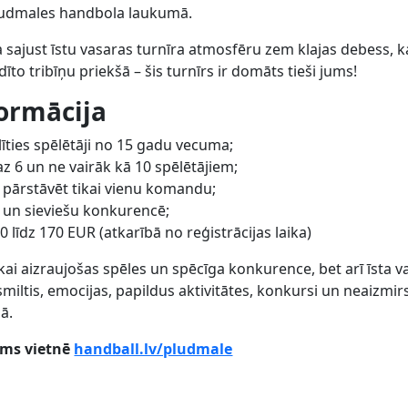
pludmales handbola laukumā.
 sajust īstu vasaras turnīra atmosfēru zem klajas debess, k
dīto tribīņu priekšā – šis turnīrs ir domāts tieši jums!
ormācija
īties spēlētāji no 15 gadu vecuma;
 6 un ne vairāk kā 10 spēlētājiem;
t pārstāvēt tikai vienu komandu;
u un sieviešu konkurencē;
 līdz 170 EUR (atkarībā no reģistrācijas laika)
kai aizraujošas spēles un spēcīga konkurence, bet arī īsta v
smiltis, emocijas, papildus aktivitātes, konkursi un neaizmi
ā.
ams vietnē
handball.lv/pludmale