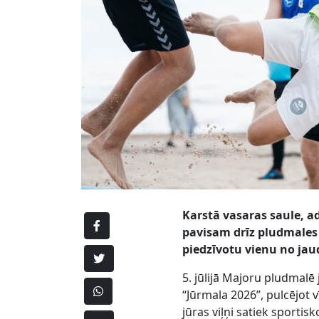
Karstā vasaras saule, a
pavisam drīz pludmales h
piedzīvotu vienu no ja
5. jūlijā Majoru pludmal
“Jūrmala 2026”, pulcējot v
jūras viļņi satiek sporti