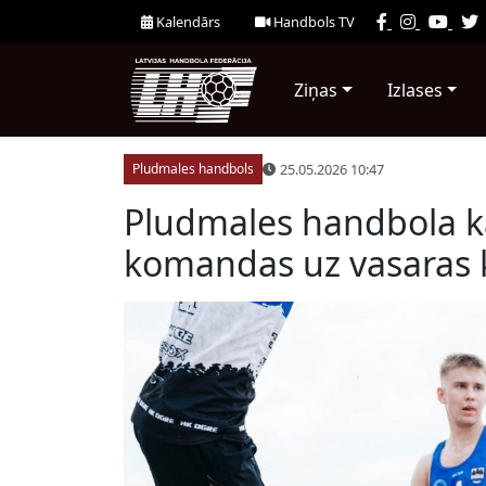
Kalendārs
Handbols TV
Ziņas
Izlases
25.05.2026 10:47
Pludmales handbols
Pludmales handbola ka
komandas uz vasaras k