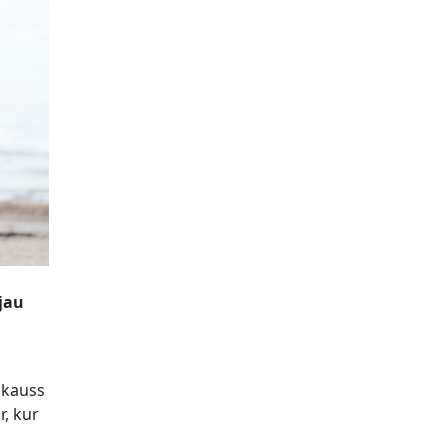
jau
 kauss
r, kur