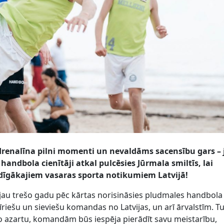
drenalīna pilni momenti un nevaldāms sacensību gars – 
andbola cienītāji atkal pulcēsies Jūrmala smiltīs, lai
udīgākajiem vasaras sporta notikumiem Latvijā!
ē jau trešo gadu pēc kārtas norisināsies pludmales handbola
īriešu un sieviešu komandas no Latvijas, un arī ārvalstīm. Tu
sko azartu, komandām būs iespēja pierādīt savu meistarību,