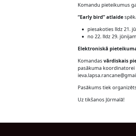
Komandu pieteikumus gaid
“Early bird” atlaide
spēkā
piesakoties līdz 21. 
no 22. līdz 29. jūni
Elektroniskā pieteikum
Komandas
vārdiskais p
pasākuma koordinatorei I
ieva.lapsa.rancane@gmai
Pasākums tiek organizēts 
Uz tikšanos Jūrmalā!