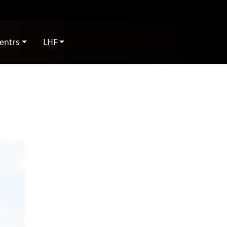
entrs
LHF