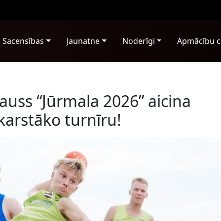
Sacensības
Jaunatne
Noderīgi
Apmācību c
uss “Jūrmala 2026” aicina
arstāko turnīru!