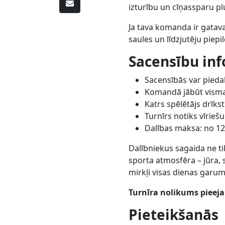
izturību un cīņassparu 
Ja tava komanda ir gatava
saules un līdzjutēju piepil
Sacensību inf
Sacensībās var piedal
Komandā jābūt vismaz
Katrs spēlētājs drīks
Turnīrs notiks vīrieš
Dalības maksa: no 120
Dalībniekus sagaida ne ti
sporta atmosfēra – jūra, 
mirkļi visas dienas garum
Turnīra nolikums pieej
Pieteikšanās