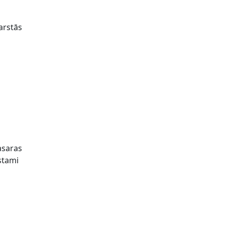
arstās
asaras
rstami