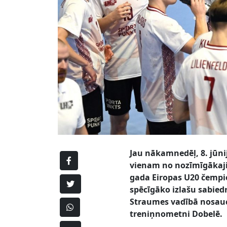
Jau nākamnedēļ, 8. jūni
vienam no nozīmīgākaji
gada Eiropas U20 čempi
spēcīgāko izlašu sabied
Straumes vadībā nosauc
treniņnometni Dobelē.