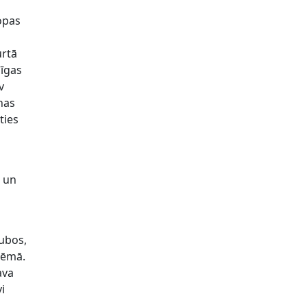
ropas
urtā
līgas
v
nas
ties
i un
lubos,
tēmā.
ava
i