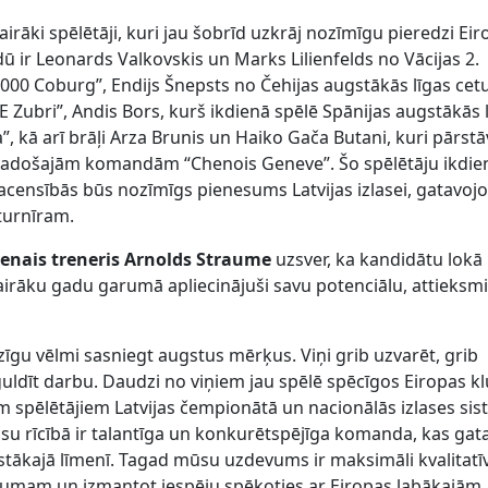
airāki spēlētāji, kuri jau šobrīd uzkrāj nozīmīgu pieredzi Ei
dū ir Leonards Valkovskis un Marks Lilienfelds no Vācijas 2.
000 Coburg”, Endijs Šnepsts no Čehijas augstākās līgas cet
Zubri”, Andis Bors, kurš ikdienā spēlē Spānijas augstākās 
, kā arī brāļi Arza Brunis un Haiko Gača Butani, kuri pārstā
s vadošajām komandām “Chenois Geneve”. Šo spēlētāju ikdie
acensībās būs nozīmīgs pienesums Latvijas izlasei, gatavojo
turnīram.
lvenais treneris Arnolds Straume
uzsver, ka kandidātu lokā
 vairāku gadu garumā apliecinājuši savu potenciālu, attieksm
lzīgu vēlmi sasniegt augstus mērķus. Viņi grib uzvarēt, grib
eguldīt darbu. Daudzi no viņiem jau spēlē spēcīgos Eiropas k
em spēlētājiem Latvijas čempionātā un nacionālās izlases sis
ūsu rīcībā ir talantīga un konkurētspējīga komanda, kas gat
gstākajā līmenī. Tagad mūsu uzdevums ir maksimāli kvalitatīv
ājumam un izmantot iespēju spēkoties ar Eiropas labākajām