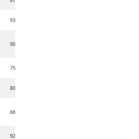
87
02.10.2007
93
19.09.2008
90
21.05.2007
75
04.06.2007
80
04.02.2008
66
17.07.2007
92
15.08.2007