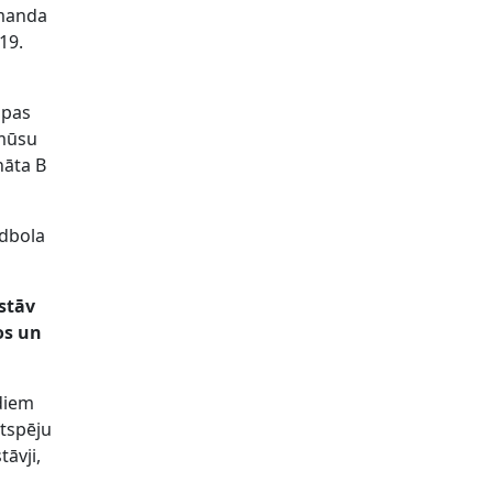
omanda
19.
opas
 mūsu
nāta B
ndbola
rstāv
os un
adiem
ētspēju
tāvji,