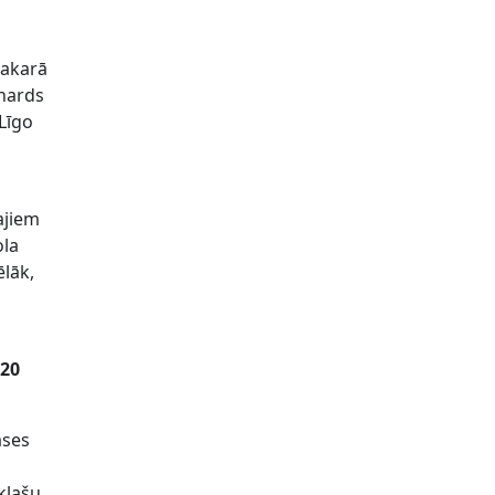
Sakarā
onards
 Līgo
ajiem
ola
ēlāk,
U20
ases
 klašu