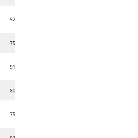
92
01.05.2008
75
25.09.2009
91
29.03.2006
80
10.05.2006
75
06.07.2006