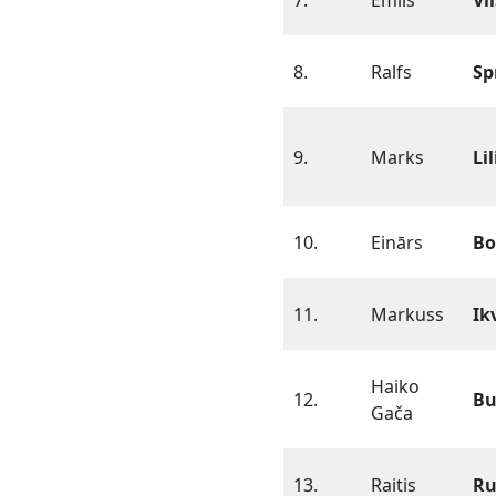
7.
Emīls
Vi
8.
Ralfs
Sp
9.
Marks
Li
10.
Einārs
Bo
11.
Markuss
Ik
Haiko
12.
Bu
Gača
13.
Raitis
R