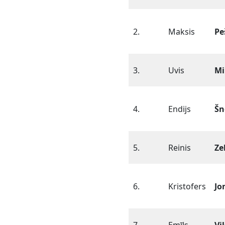
2.
Maksis
Pe
3.
Uvis
Mi
4.
Endijs
Šn
5.
Reinis
Zel
6.
Kristofers
Jo