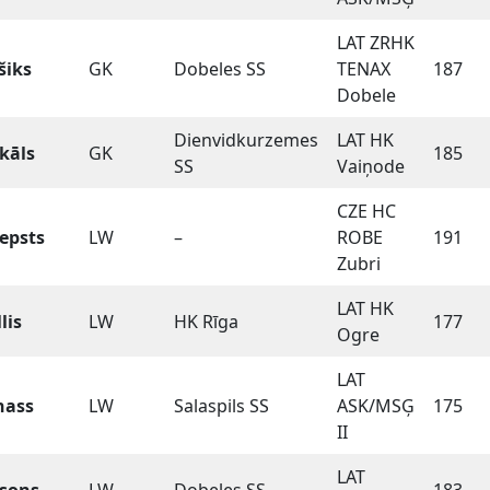
LAT ZRHK
šiks
GK
Dobeles SS
TENAX
187
Dobele
Dienvidkurzemes
LAT HK
kāls
GK
185
SS
Vaiņode
CZE HC
epsts
LW
–
ROBE
191
Zubri
LAT HK
lis
LW
HK Rīga
177
Ogre
LAT
nass
LW
Salaspils SS
ASK/MSĢ
175
II
LAT