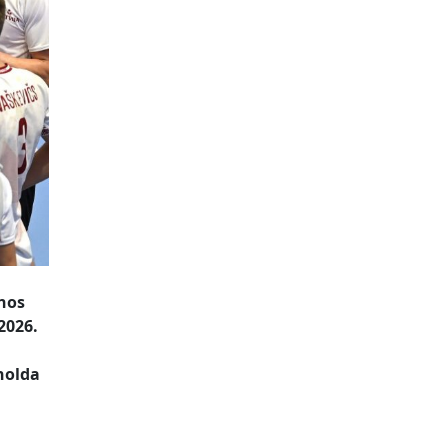
anos
2026.
rnolda