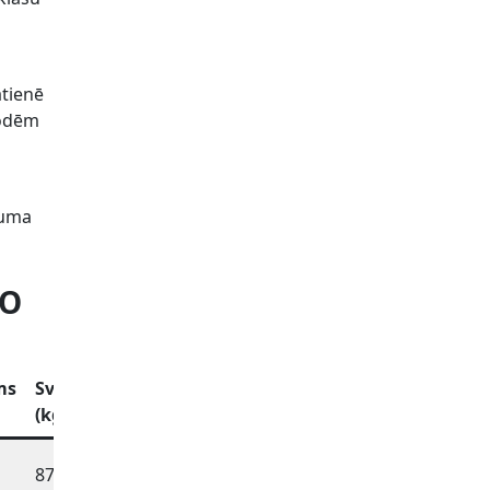
ātienē
todēm
kuma
RO
ms
Svars
Dzimšanas
(kg)
dati
87
26.05.2008