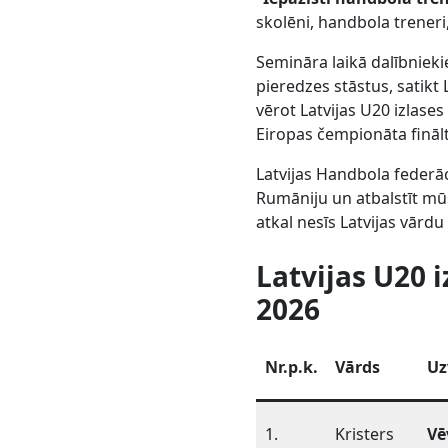
skolēni, handbola trener
Semināra laikā dalībniek
pieredzes stāstus, satikt 
vērot Latvijas U20 izlas
Eiropas čempionāta fināl
Latvijas Handbola federāc
Rumāniju un atbalstīt mū
atkal nesīs Latvijas vārd
Latvijas U20 
2026
Nr.p.k.
Vārds
Uz
1.
Kristers
Vē