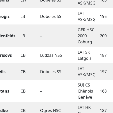
lsons
LW
Dobeles SS
183
ASK/MSĢ
LAT
roģis
LB
Dobeles SS
195
ASK/MSĢ
GER HSC
lienfelds
LB
–
2000
200
Coburg
LAT SK
risovs
CB
Ludzas NSS
187
Latgols
LAT
vils
CB
Dobeles SS
197
ASK/MSĢ
SUI CS
tans
CB
–
Chênois
168
Genève
LAT HK
udko
CB
Ogres NSC
187