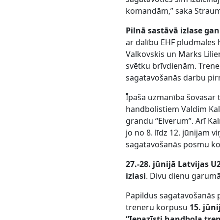
komandām,” saka Strau
Pilnā sastāvā izlase g
ar dalību EHF pludmales
Valkovskis un Marks Lilie
svētku brīvdienām. Trene
sagatavošanās darbu pir
Īpaša uzmanība šovasar t
handbolistiem Valdim Ka
grandu “Elverum”. Arī Ka
jo no 8. līdz 12. jūnijam
sagatavošanās posmu kop
27.-28. jūnijā Latvijas 
izlasi
. Divu dienu garumā
Papildus sagatavošanās p
treneru korpusu
15. jūn
“Iepazīsti handbola tren