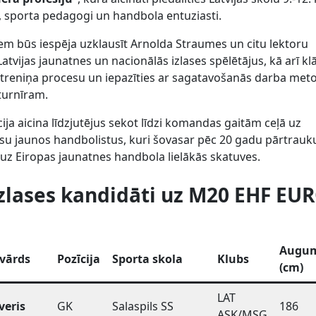
i, sporta pedagogi un handbola entuziasti.
iem būs iespēja uzklausīt Arnolda Straumes un citu lektoru
Latvijas jaunatnes un nacionālās izlases spēlētājus, kā arī kl
es treniņa procesu un iepazīties ar sagatavošanās darba me
turnīram.
ija aicina līdzjutējus sekot līdzi komandas gaitām ceļā uz
su jaunos handbolistus, kuri šovasar pēc 20 gadu pārtrau
u uz Eiropas jaunatnes handbola lielākās skatuves.
izlases kandidāti uz M20 EHF EU
Augu
vārds
Pozīcija
Sporta skola
Klubs
(cm)
LAT
veris
GK
Salaspils SS
186
ASK/MSĢ