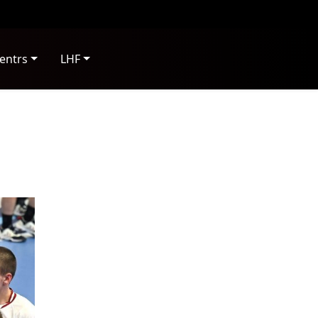
entrs
LHF