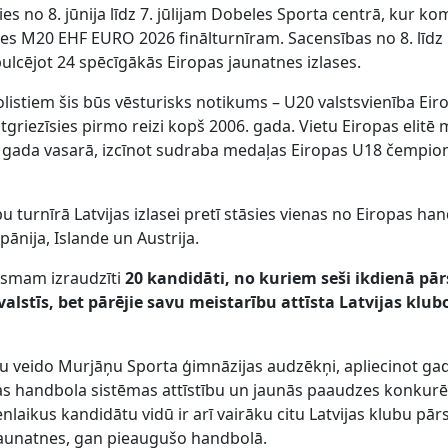
s no 8. jūnija līdz 7. jūlijam Dobeles Sporta centrā, kur k
 M20 EHF EURO 2026 finālturnīram. Sacensības no 8. līdz 
pulcējot 24 spēcīgākās Eiropas jaunatnes izlases.
listiem šis būs vēsturisks notikums – U20 valstsvienība Eir
tgriezīsies pirmo reizi kopš 2006. gada. Vietu Eiropas elitē
 gada vasarā, izcīnot sudraba medaļas Eiropas U18 čempio
urnīrā Latvijas izlasei pretī stāsies vienas no Eiropas ha
ānija, Islande un Austrija.
osmam izraudzīti
20 kandidāti, no kuriem seši ikdienā pā
alstīs, bet pārējie savu meistarību attīsta Latvijas klub
olu veido Murjāņu Sporta ģimnāzijas audzēkņi, apliecinot g
vijas handbola sistēmas attīstību un jaunās paaudzes konkur
enlaikus kandidātu vidū ir arī vairāku citu Latvijas klubu pārs
 jaunatnes, gan pieaugušo handbolā.