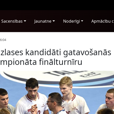
Sacensības
Jaunatne
Noderīgi
Apmācību c
6:04
izlases kandidāti gatavošanās
mpionāta finālturnīru