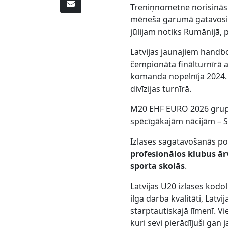
Treniņnometne norisināsie
mēneša garumā gatavosies
jūlijam notiks Rumānijā, 
Latvijas jaunajiem handbo
čempionāta finālturnīrā a
komanda nopelnīja 2024.
divīzijas turnīrā.
M20 EHF EURO 2026 grupu t
spēcīgākajām nācijām – Sp
Izlases sagatavošanās p
profesionālos klubus ārv
sporta skolās
.
Latvijas U20 izlases kod
ilga darba kvalitāti, Lat
starptautiskajā līmenī. Vi
kuri sevi pierādījuši gan