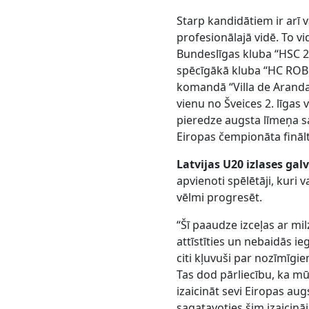
Starp kandidātiem ir arī v
profesionālajā vidē. To vi
Bundeslīgas kluba “HSC 2
spēcīgākā kluba “HC ROBE 
komandā “Villa de Aranda”
vienu no Šveices 2. līga
pieredze augsta līmeņa s
Eiropas čempionāta fināl
Latvijas U20 izlases ga
apvienoti spēlētāji, kuri
vēlmi progresēt.
“Šī paaudze izceļas ar mi
attīstīties un nebaidās i
citi kļuvuši par nozīmīgi
Tas dod pārliecību, ka m
izaicināt sevi Eiropas au
sagatavoties šim izaicin