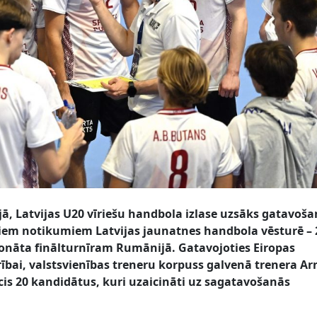
jā, Latvijas U20 vīriešu handbola izlase uzsāks gatavoš
em notikumiem Latvijas jaunatnes handbola vēsturē – 
onāta finālturnīram Rumānijā. Gatavojoties Eiropas
rībai, valstsvienības treneru korpuss galvenā trenera A
is 20 kandidātus, kuri uzaicināti uz sagatavošanās