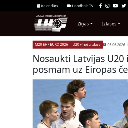
Kalendārs
Handbols TV
Ziņas
Izlases
05.06.2026 1
M20 EHF EURO 2026
U20 vīriešu izlase
Nosaukti Latvijas U20 
posmam uz Eiropas če