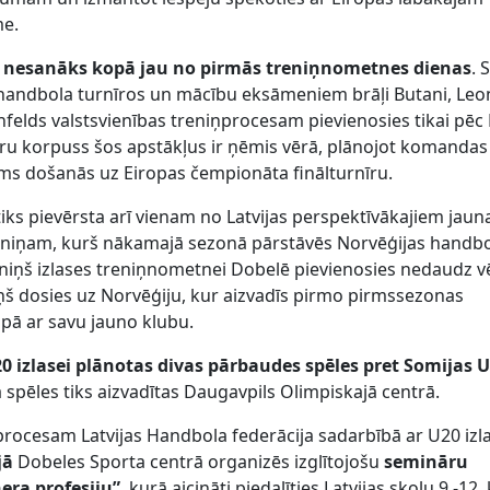
me.
an nesanāks kopā jau no pirmās treniņnometnes dienas
. 
 handbola turnīros un mācību eksāmeniem brāļi Butani, Le
nfelds valstsvienības treniņprocesam pievienosies tikai pēc
ru korpuss šos apstākļus ir ņēmis vērā, plānojot komandas
ms došanās uz Eiropas čempionāta finālturnīru.
iks pievērsta arī vienam no Latvijas perspektīvākajiem jaun
lniņam, kurš nākamajā sezonā pārstāvēs Norvēģijas handb
lniņš izlases treniņnometnei Dobelē pievienosies nedaudz v
 viņš dosies uz Norvēģiju, kur aizvadīs pirmo pirmssezonas
ā ar savu jauno klubu.
U20 izlasei plānotas divas pārbaudes spēles pret Somijas 
 spēles tiks aizvadītas Daugavpils Olimpiskajā centrā.
rocesam Latvijas Handbola federācija sadarbībā ar U20 izl
ijā
Dobeles Sporta centrā organizēs izglītojošu
semināru
era profesiju”
, kurā aicināti piedalīties Latvijas skolu 9.-12.