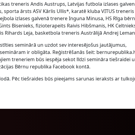
ētikas treneris Andis Austrups, Latvijas futbola izlases galven
, sporta ārsts ASV Kārlis Ullis*, karatē kluba VITUS treneris
 volejbola izlases galvenā trenere Inguna Minusa, HS Rīga bēr
Gints Bisenieks, fizioterapeits Raivis Hibšmanis, HK Celtniek
s Rihards Leja, basketbola treneris Austrālijā Andrej Leman
istīties seminārā un uzdot sev interesējošus jautājumus,
 semināram ir obligāta. Reģistrēšanās šeit: bernurepublika.l
iem treneriem būs iespēja sekot līdzi semināra tiešraidei 
ācijas Bērnu republika Facebook kontā.
lodā. Pēc tiešraides būs pieejams sarunas ieraksts ar tulk