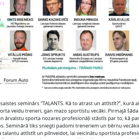
šsaistes seminārs “TALANTS. Kā to atrast un attīstīt?”, kurā ai
orta veidu treneri, gan mazo sportistu vecāki. Pirmajā šāda
 un ārvalstu sporta nozares profesionāļi stāstīs par to, kā p
tos. Seminārā tiks sniegti padomi treneriem un bērnu vecāk
 talantu attīstīt un pilnveidot, lai veicinātu sportista profes