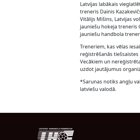
Latvijas labākais vieglatl
treneris Dainis Kazakevičs
Vitālijs Mišins, Latvijas
jauniešu hokeja treneris 
jauniešu handbola treneri
Treneriem, kas vēlas iesa
reģistrēšanās tiešsaistes
Vecākiem un nereģistrētaj
uzdot jautājumus organiz
*Sarunas notiks angļu va
latviešu valodā.