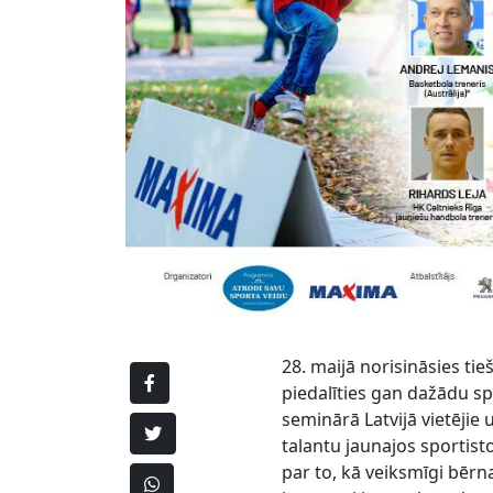
28. maijā norisināsies tie
piedalīties gan dažādu sp
seminārā Latvijā vietējie
talantu jaunajos sportis
par to, kā veiksmīgi bērna