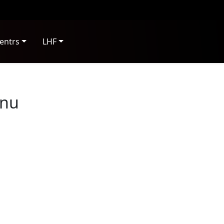
entrs
LHF
rnu