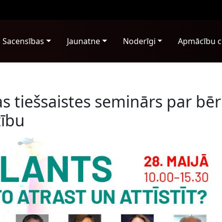
Sacensības
Jaunatne
Noderīgi
Apmācību c
s tiešsaistes seminārs par bē
tību