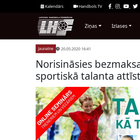
Kalendārs
Handbols TV
Ziņas
Izlases
20.05.2020 16:41
Jaunatne
Norisināsies bezmaksa
sportiskā talanta attīs