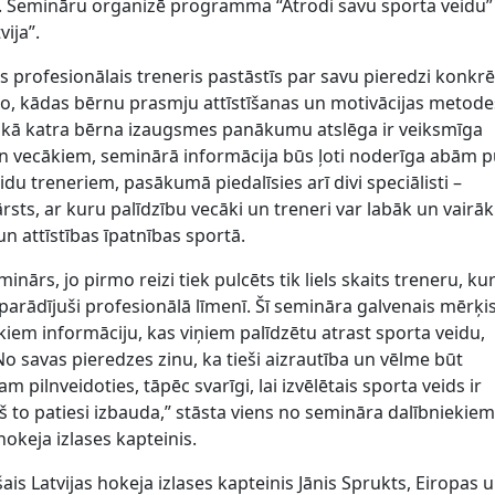
. Semināru organizē programma “Atrodi savu sporta veidu”
ija”.
s profesionālais treneris pastāstīs par savu pieredzi konkrē
 to, kādas bērnu prasmju attīstīšanas un motivācijas metodes
Tā kā katra bērna izaugsmes panākumu atslēga ir veiksmīga
un vecākiem, seminārā informācija būs ļoti noderīga abām 
du treneriem, pasākumā piedalīsies arī divi speciālisti –
rsts, ar kuru palīdzību vecāki un treneri var labāk un vairāk
zības un attīstības īpatnības sportā.
minārs, jo pirmo reizi tiek pulcēts tik liels skaits treneru, ku
i parādījuši profesionālā līmenī. Šī semināra galvenais mērķis
iem informāciju, kas viņiem palīdzētu atrast sporta veidu,
o savas pieredzes zinu, ka tieši aizrautība un vēlme būt
m pilnveidoties, tāpēc svarīgi, lai izvēlētais sporta veids ir
 to patiesi izbauda,” stāsta viens no semināra dalībniekiem
 hokeja izlases kapteinis.
ais Latvijas hokeja izlases kapteinis Jānis Sprukts, Eiropas 