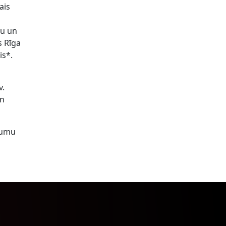
ais
nu un
s Rīga
is*.
v.
un
ojumu