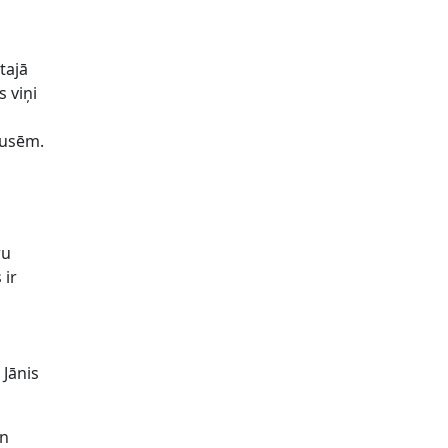
tajā
 viņi
pusēm.
ru
 ir
 Jānis
un