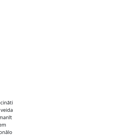
cināti
 veida
amanīt
iem
ionālo