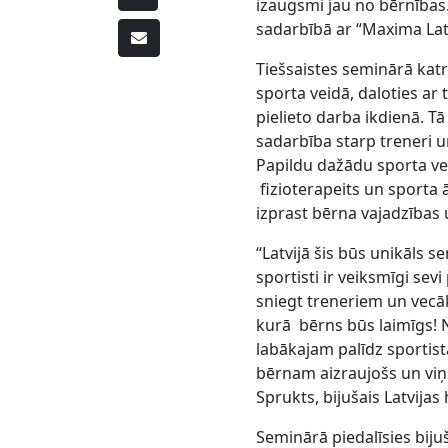
izaugsmi jau no bērnības
sadarbībā ar “Maxima Latv
Tiešsaistes seminārā katr
sporta veidā, daloties ar
pielieto darba ikdienā. 
sadarbība starp treneri 
Papildu dažādu sporta vei
fizioterapeits un sporta ā
izprast bērna vajad
“Latvijā šis būs unikāls se
sportisti ir veiksmīgi sev
sniegt treneriem un vecāk
kurā bērns būs laimīgs! N
labākajam palīdz sportista
bērnam aizraujošs un viņš
Sprukts, bijušais Latvijas
Seminārā piedalīsies bijuš