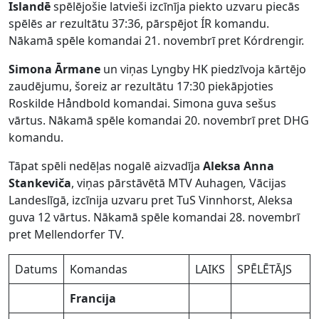
Islandē
spēlējošie latvieši izcīnīja piekto uzvaru piecās
spēlēs ar rezultātu 37:36, pārspējot ÍR komandu.
Nākamā spēle komandai 21. novembrī pret Kórdrengir.
Simona Ārmane
un viņas Lyngby HK piedzīvoja kārtējo
zaudējumu, šoreiz ar rezultātu 17:30 piekāpjoties
Roskilde Håndbold komandai. Simona guva sešus
vārtus. Nākamā spēle komandai 20. novembrī pret DHG
komandu.
Tāpat spēli nedēļas nogalē aizvadīja
Aleksa Anna
Stankeviča
, viņas pārstāvētā MTV Auhagen
,
Vācijas
Landeslīgā, izcīnija uzvaru pret TuS Vinnhorst, Aleksa
guva 12 vārtus. Nākamā spēle komandai 28. novembrī
pret Mellendorfer TV.
Datums
Komandas
LAIKS
SPĒLĒTĀJS
Francija