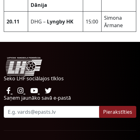
Dānija
Simona
20.11
DHG –
Lyngby HK
15:00
Ārmane
Seko LHF sociālajos tīklos
Saņem jaunāko savā e-pastā