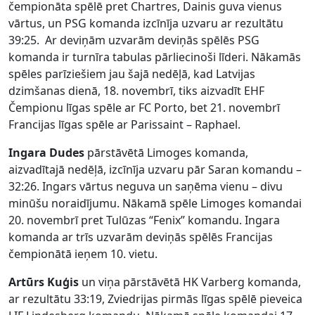
čempionāta spēlē pret Chartres, Dainis guva vienus
vārtus, un PSG komanda izcīnīja uzvaru ar rezultātu
39:25. Ar deviņām uzvarām deviņās spēlēs PSG
komanda ir turnīra tabulas pārliecinoši līderi. Nākamās
spēles parīziešiem jau šajā nedēļā, kad Latvijas
dzimšanas dienā, 18. novembrī, tiks aizvadīt EHF
Čempionu līgas spēle ar FC Porto, bet 21. novembrī
Francijas līgas spēle ar Parissaint – Raphael.
Ingara Dudes
pārstāvētā Limoges komanda,
aizvadītajā nedēļā, izcīnīja uzvaru pār Saran komandu –
32:26. Ingars vārtus neguva un saņēma vienu – divu
minūšu noraidījumu. Nākamā spēle Limoges komandai
20. novembrī pret Tulūzas “Fenix” komandu. Ingara
komanda ar trīs uzvarām deviņās spēlēs Francijas
čempionātā ieņem 10. vietu.
Artūrs Kuģis
un viņa pārstāvētā HK Varberg komanda,
ar rezultātu 33:19, Zviedrijas pirmās līgas spēlē pieveica