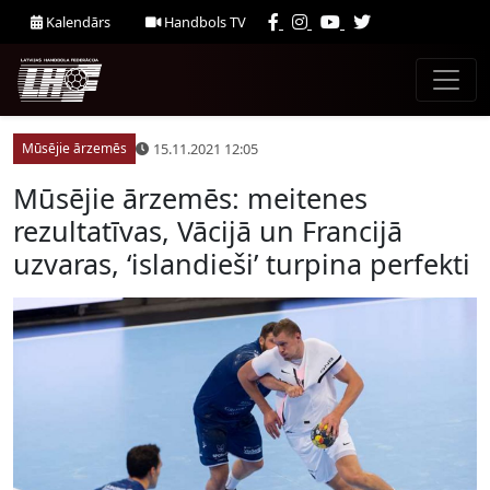
Kalendārs
Handbols TV
15.11.2021 12:05
Mūsējie ārzemēs
Mūsējie ārzemēs: meitenes
rezultatīvas, Vācijā un Francijā
uzvaras, ‘islandieši’ turpina perfekti