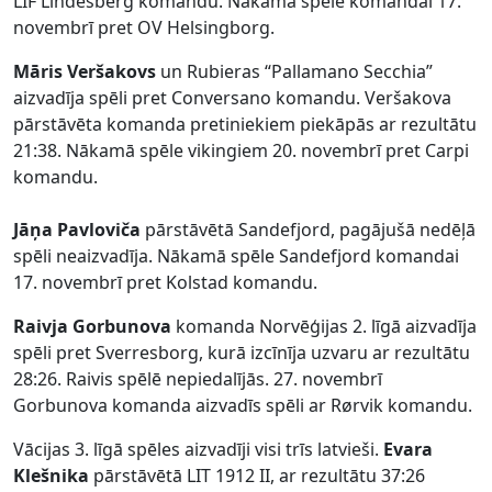
LIF Lindesberg komandu. Nākamā spēle komandai 17.
novembrī pret OV Helsingborg.
Māris Veršakovs
un Rubieras “Pallamano Secchia”
aizvadīja spēli pret Conversano komandu. Veršakova
pārstāvēta komanda pretiniekiem piekāpās ar rezultātu
21:38. Nākamā spēle vikingiem 20. novembrī pret Carpi
komandu.
Jāņa Pavloviča
pārstāvētā Sandefjord, pagājušā nedēļā
spēli neaizvadīja. Nākamā spēle Sandefjord komandai
17. novembrī pret Kolstad komandu.
Raivja Gorbunova
komanda Norvēģijas 2. līgā aizvadīja
spēli pret Sverresborg, kurā izcīnīja uzvaru ar rezultātu
28:26. Raivis spēlē nepiedalījās. 27. novembrī
Gorbunova komanda aizvadīs spēli ar Rørvik komandu.
Vācijas 3. līgā spēles aizvadīji visi trīs latvieši.
Evara
Klešnika
pārstāvētā LIT 1912 II, ar rezultātu 37:26