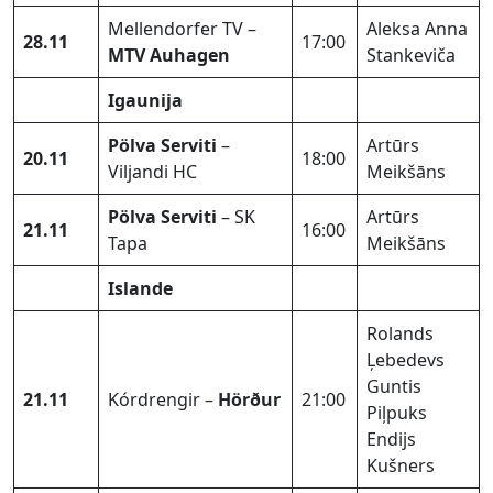
Mellendorfer TV –
Aleksa Anna
28.11
17:00
MTV Auhagen
Stankeviča
Igaunija
Pölva Serviti
–
Artūrs
20.11
18:00
Viljandi HC
Meikšāns
Pölva Serviti
– SK
Artūrs
21.11
16:00
Tapa
Meikšāns
Islande
Rolands
Ļebedevs
Guntis
21.11
Kórdrengir –
Hörður
21:00
Piļpuks
Endijs
Kušners