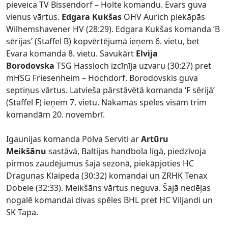
pieveica TV Bissendorf – Holte komandu. Evars guva
vienus vārtus.
Edgara Kukšas
OHV Aurich piekāpās
Wilhemshavener HV (28:29). Edgara Kukšas komanda ‘B
sērijas’ (Staffel B) kopvērtējumā ieņem 6. vietu, bet
Evara komanda 8. vietu. Savukārt
Elvija
Borodovska
TSG Hassloch izcīnīja uzvaru (30:27) pret
mHSG Friesenheim – Hochdorf. Borodovskis guva
septiņus vārtus. Latvieša pārstāvētā komanda ‘F sērijā’
(Staffel F) ieņem 7. vietu. Nākamās spēles visām trim
komandām 20. novembrī.
Igaunijas komanda Pölva Serviti ar
Artūru
Meikšānu
sastāvā, Baltijas handbola līgā, piedzīvoja
pirmos zaudējumus šajā sezonā, piekāpjoties HC
Dragunas Klaipeda (30:32) komandai un ZRHK Tenax
Dobele (32:33). Meikšāns vārtus neguva. Šajā nedēļas
nogalē komandai divas spēles BHL pret HC Viljandi un
SK Tapa.