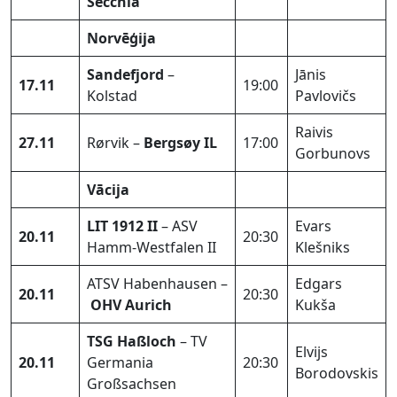
Secchia”
Norvēģija
Sandefjord
–
Jānis
17.11
19:00
Kolstad
Pavlovičs
Raivis
27.11
Rørvik –
Bergsøy IL
17:00
Gorbunovs
Vācija
LIT 1912 II
– ASV
Evars
20.11
20:30
Hamm-Westfalen II
Klešniks
ATSV Habenhausen –
Edgars
20.11
20:30
OHV Aurich
Kukša
TSG Haßloch
– TV
Elvijs
20.11
Germania
20:30
Borodovskis
Großsachsen