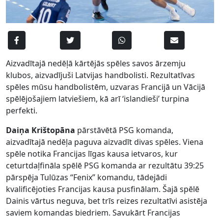
Aizvadītajā nedēļā kārtējās spēles savos ārzemju
klubos, aizvadījuši Latvijas handbolisti. Rezultatīvas
spēles mūsu handbolistēm, uzvaras Francijā un Vācijā
spēlējošajiem latviešiem, kā arī ‘islandieši’ turpina
perfekti.
Daiņa Krištopāna
pārstāvētā PSG komanda,
aizvadītajā nedēļa paguva aizvadīt divas spēles. Viena
spēle notika Francijas līgas kausa ietvaros, kur
ceturtdaļfināla spēlē PSG komanda ar rezultātu 39:25
pārspēja Tulūzas “Fenix” komandu, tādejādi
kvalificējoties Francijas kausa pusfinālam. Šajā spēlē
Dainis vārtus neguva, bet trīs reizes rezultatīvi asistēja
saviem komandas biedriem. Savukārt Francijas