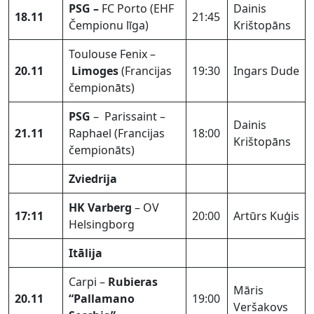
PSG –
FC Porto
(EHF
Dainis
18.11
21:45
Čempionu līga)
Krištopāns
Toulouse Fenix –
20.11
Limoges
(Francijas
19:30
Ingars Dude
čempionāts)
PSG
– Parissaint –
Dainis
21.11
Raphael (Francijas
18:00
Krištopāns
čempionāts)
Zviedrija
HK Varberg
– OV
17:11
20:00
Artūrs Kuģis
Helsingborg
Itālija
Carpi –
Rubieras
Māris
20.11
“Pallamano
19:00
Veršakovs