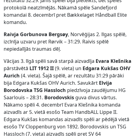
rezultātu 32:29. Jānis spēlei bija pieteikts, bet spēles
protokolā neatzīmējās. Nākamā spēle Sandefjord
komandai 8. decembrī pret Bækkelaget Håndball Elite
komandu.
Raivja Gorbunova Bergsøy
, Norvēģijas 2. līgas spēlē,
izcīnīja uzvaru pret Rørvik – 31:29. Raivis spēlē
nepiedalījās traumas dēļ.
Vācijas 3. līgā spēli savā starpā aizvadīja
Evara Klešnika
pārstāvētā
LIT 1912 II
(9. vieta) un
Edgara Kukšas
OHV
Aurich
(4. vieta). Šajā spēlē, ar rezultātu 31:29 pārāki
bija Edgara Kukšas OHV Aurich. Savukārt
Elvija
Borodovska TSG Hassloch
piedzīvoja zaudējumu HG
Saarlouis – 28:31.
Borodovskis
guva divus vārtus.
Nākamo spēli 4. decembrī Evara Klešnika komanda
aizvadīs ar 5. vietā esošo Team HandbALL Lippe II.
Edgara Kukšas komandas aizvadīs spēli ar pēdējā vietā
esošo TV Cloppenburg von 1892. Borodovskis un TSG
Hassloch (7. vieta) aizvadīs spēli pret SV 64