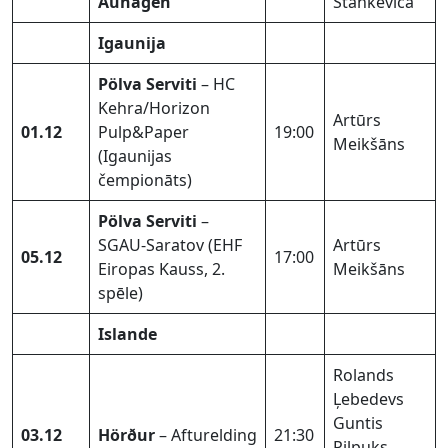
Auhagen
Stankeviča
Igaunija
Pölva Serviti
– HC
Kehra/Horizon
Artūrs
01.12
Pulp&Paper
19:00
Meikšāns
(Igaunijas
čempionāts)
Pölva Serviti
–
SGAU-Saratov (EHF
Artūrs
05.12
17:00
Eiropas Kauss, 2.
Meikšāns
spēle)
Islande
Rolands
Ļebedevs
Guntis
03.12
Hörður
– Afturelding
21:30
Piļpuks