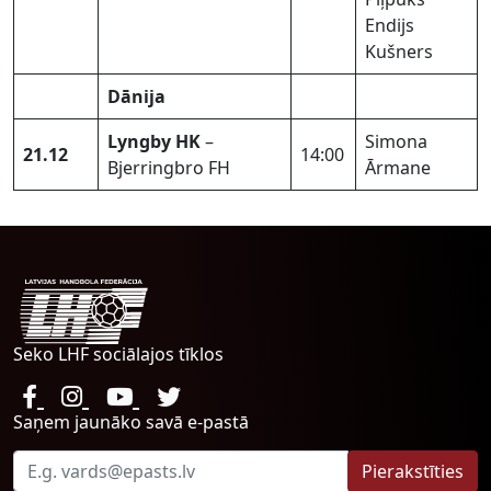
Endijs
Kušners
Dānija
Lyngby HK
–
Simona
21.12
14:00
Bjerringbro FH
Ārmane
Seko LHF sociālajos tīklos
Saņem jaunāko savā e-pastā