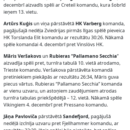
decembrī aizvadīs spēli ar Creteil komandu, kura šobrīd
ieņem 13. vietu.
Artūrs Kuģis
un viņa pārstāvētā
HK Varberg
komanda,
pagājušajā nedēļa Zviedrijas pirmās līgas spēlē pieveica
HK Torslanda Elit komandu ar rezultātu 30:26. Nākamā
spēle komandai 4. decembrī pret Vinslövs HK.
Māris Veršakovs
un
Rubieras “Pallamano Secchia
”
aizvadīja spēli pret, turnīra tabulā 10. vietā atrodamo,
Trieste komandu. Veršakova pārstāvēta komandā
pretiniekiem piekāpās ar rezultātu 26:34, Māris guva
piecus vārtus. Rubieras “Pallamano Secchia” komanda
ar vienu uzvaru, un astoņiem zaudējumiem atrodas
turnīra tabulas priekšpēdējā – 12. vietā. Nākamā spēle
Vikingiem 4. decembrī pret Pressano komandu.
Jāņa Pavloviča
pārstāvētā
Sandefjord,
pagājušā
nedēļā izcīnīja uzvaru pret Fjellhammer komandu, ar