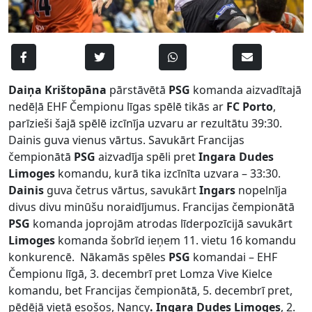
Daiņa Krištopāna
pārstāvētā
PSG
komanda aizvadītajā
nedēļā EHF Čempionu līgas spēlē tikās ar
FC Porto
,
parīzieši šajā spēlē izcīnīja uzvaru ar rezultātu 39:30.
Dainis guva vienus vārtus. Savukārt Francijas
čempionātā
PSG
aizvadīja spēli pret
Ingara Dudes
Limoges
komandu, kurā tika izcīnīta uzvara – 33:30.
Dainis
guva četrus vārtus, savukārt
Ingars
nopelnīja
divus divu minūšu noraidījumus. Francijas čempionātā
PSG
komanda joprojām atrodas līderpozīcijā savukārt
Limoges
komanda šobrīd ieņem 11. vietu 16 komandu
konkurencē. Nākamās spēles
PSG
komandai – EHF
Čempionu līgā, 3. decembrī pret Lomza Vive Kielce
komandu, bet Francijas čempionātā, 5. decembrī pret,
pēdējā vietā esošos, Nancy
.
Ingara Dudes Limoges
, 2.