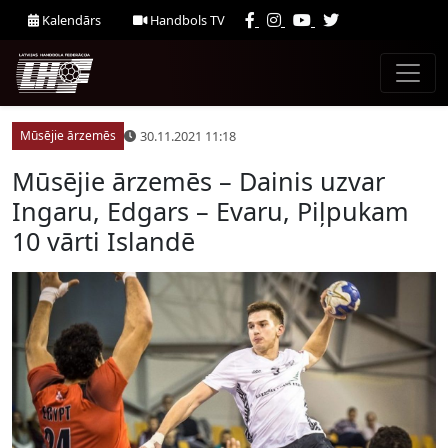
Kalendārs
Handbols TV
30.11.2021 11:18
Mūsējie ārzemēs
Mūsējie ārzemēs – Dainis uzvar
Ingaru, Edgars – Evaru, Piļpukam
10 vārti Islandē