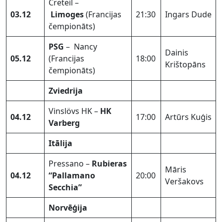
Creteil –
03.12
Limoges
(Francijas
21:30
Ingars Dude
čempionāts)
PSG
– Nancy
Dainis
05.12
(Francijas
18:00
Krištopāns
čempionāts)
Zviedrija
Vinslövs HK –
HK
04.12
17:00
Artūrs Kuģis
Varberg
Itālija
Pressano –
Rubieras
Māris
04.12
“Pallamano
20:00
Veršakovs
Secchia”
Norvēģija