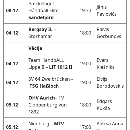
Bækkelaget
Jānis
08.12
Håndball Elite –
19:30
Pavlovičs
Sandefjord
Bergsøy IL
–
Raivis
04.12
18:00
Storhamar
Gorbunovs
Vācija
Team HandbALL
Evars
04.12
19:00
Lippe II –
LIT 1912 II
Klešniks
SV 64 Zweibrücken –
Elvijs
04.12
19:00
TSG Haßloch
Borodovskis
OHV Aurich
– TV
Edgars
05.12
Cloppenburg von
18:00
Kukša
1892
Nienburg –
MTV
Aleksa Anna
05.12
17:00