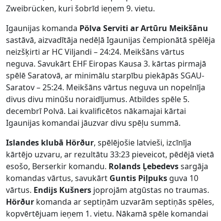
Zweibrücken, kuri šobrīd ieņem 9. vietu.
Igaunijas komanda
Pölva Serviti
ar Artūru Meikšānu
sastāvā, aizvadītāja nedēļā Igaunijas čempionātā spēlēja
neizšķirti ar HC Viljandi – 24:24. Meikšāns vārtus
neguva. Savukārt EHF Eiropas Kausa 3. kārtas pirmajā
spēlē Saratovā, ar minimālu starpību piekāpās SGAU-
Saratov – 25:24. Meikšāns vārtus neguva un nopelnīja
divus divu minūšu noraidījumus. Atbildes spēle 5.
decembrī Polvā. Lai kvalificētos nākamajai kārtai
Igaunijas komandai jāuzvar divu spēļu summā.
Islandes klubā Hörður
, spēlējošie latvieši, izcīnīja
kārtējo uzvaru, ar rezultātu 33:23 pieveicot, pēdējā vietā
esošo, Berserkir komandu.
Rolands Ļebedevs
sargāja
komandas vārtus, savukārt
Guntis Piļpuks
guva 10
vārtus.
Endijs Kušners
joprojām atgūstas no traumas.
Hörður
komanda ar septiņām uzvarām septiņās spēles,
kopvērtējuam ieņem 1. vietu. Nākamā spēle komandai