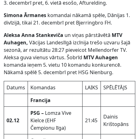
3. decembrī pret, 6. vietā esošo, Afturelding.
Simona Ārmanes
komandai nākamā spēle, Dānijas 1.
divīzijā, tikai 21. decembrī pret Bjerringbro FH.
Aleksa Anna Stankeviča
un viņas pārstāvētā
MTV
Auhagen,
Vācijas Landeslīgā izcīnija trešo uzvaru šajā
sezonā, ar rezultātu 28:27 pieveicot Mellendorfer TV.
Aleksa guva vienus vārtus. Šobrīd
MTV Auhagen
komanda ieņem 5. vietu 10 komandu konkurencē.
Nākamā spēlē 5. decembrī pret HSG Nienburg.
Datums
Komandas
LAIKS
SPĒLĒTĀJS
Francija
PSG –
Lomza Vive
Dainis
02.12
Kielce
(EHF
21:45
Krištopāns
Čempionu līga)