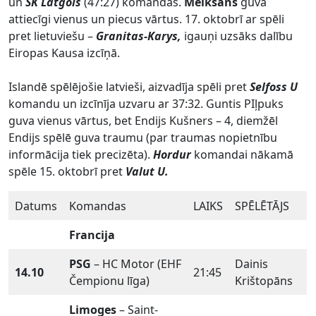
un
SK Latgols
(47:27) komandas.
Meikšāns
guva
attiecīgi vienus un piecus vārtus. 17. oktobrī ar spēli
pret lietuviešu –
Granitas-Karys,
igauņi uzsāks dalību
Eiropas Kausa izcīņā.
Islandē spēlējošie latvieši, aizvadīja spēli pret
Selfoss U
komandu un izcīnīja uzvaru ar 37:32. Guntis PIļpuks
guva vienus vārtus, bet Endijs Kušners – 4, diemžēl
Endijs spēlē guva traumu (par traumas nopietnību
informācija tiek precizēta).
Hordur
komandai nākamā
spēle 15. oktobrī pret
Valut U.
Datums
Komandas
LAIKS
SPĒLĒTĀJS
Francija
PSG
– HC Motor (EHF
Dainis
14.10
21:45
Čempionu līga)
Krištopāns
Limoges
– Saint-