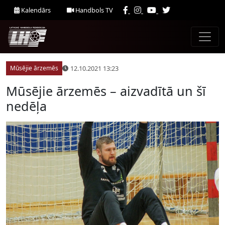
Kalendārs
Handbols TV
12.10.2021 13:23
Mūsējie ārzemēs
Mūsējie ārzemēs – aizvadītā un šī
nedēļa