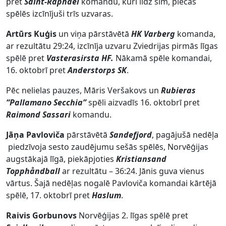
pret
Saint-Raphael
komandu, kuri līdz šim, piecās
spēlēs izcīnījuši trīs uzvaras.
Artūrs Kuģis
un viņa pārstāvētā
HK Varberg
komanda,
ar rezultātu 29:24, izcīnīja uzvaru Zviedrijas pirmās līgas
spēlē pret
Vasterasirsta HF.
Nākamā spēle komandai,
16. oktobrī pret
Anderstorps SK
.
Pēc nelielas pauzes, Māris Veršakovs un
Rubieras
“Pallamano Secchia”
spēli aizvadīs 16. oktobrī pret
Raimond Sassari
komandu.
Jāņa Pavloviča
pārstāvētā
Sandefjord
, pagājušā nedēļa
piedzīvoja sesto zaudējumu sešās spēlēs, Norvēģijas
augstākajā līgā, piekāpjoties
Kristiansand
Topphåndball
ar rezultātu – 36:24. Jānis guva vienus
vārtus. Šajā nedēļas nogalē Pavloviča komandai kārtējā
spēlē, 17. oktobrī pret
Haslum
.
Raivis Gorbunovs
Norvēģijas 2. līgas spēlē pret