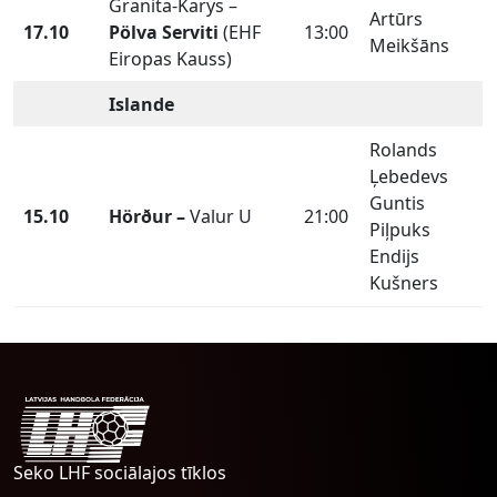
Granita-Karys –
Artūrs
17.10
Pölva Serviti
(EHF
13:00
Meikšāns
Eiropas Kauss)
Islande
Rolands
Ļebedevs
Guntis
15.10
Hörður –
Valur U
21:00
Piļpuks
Endijs
Kušners
Seko LHF sociālajos tīklos