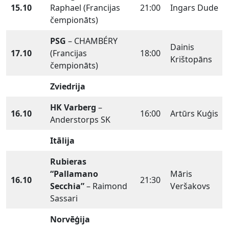
15.10
Raphael (Francijas
21:00
Ingars Dude
čempionāts)
PSG
– CHAMBÉRY
Dainis
17.10
(Francijas
18:00
Krištopāns
čempionāts)
Zviedrija
HK Varberg
–
16.10
16:00
Artūrs Kuģis
Anderstorps SK
Itālija
Rubieras
“Pallamano
Māris
16.10
21:30
Secchia”
– Raimond
Veršakovs
Sassari
Norvēģija