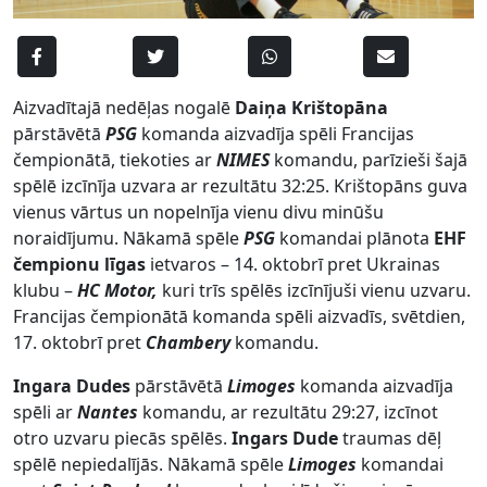
Aizvadītajā nedēļas nogalē
Daiņa Krištopāna
pārstāvētā
PSG
komanda aizvadīja spēli Francijas
čempionātā, tiekoties ar
NIMES
komandu, parīzieši šajā
spēlē izcīnīja uzvara ar rezultātu 32:25. Krištopāns guva
vienus vārtus un nopelnīja vienu divu minūšu
noraidījumu. Nākamā spēle
PSG
komandai plānota
EHF
čempionu līgas
ietvaros – 14. oktobrī pret Ukrainas
klubu –
HC Motor,
kuri trīs spēlēs izcīnījuši vienu uzvaru.
Francijas čempionātā komanda spēli aizvadīs, svētdien,
17. oktobrī pret
Chambery
komandu.
Ingara Dudes
pārstāvētā
Limoges
komanda aizvadīja
spēli ar
Nantes
komandu, ar rezultātu 29:27, izcīnot
otro uzvaru piecās spēlēs.
Ingars Dude
traumas dēļ
spēlē nepiedalījās. Nākamā spēle
Limoges
komandai