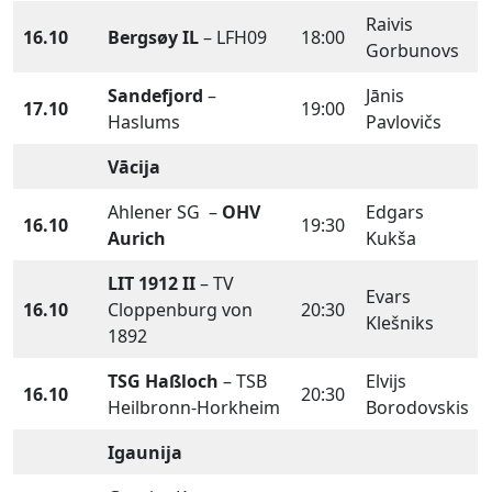
Raivis
16.10
Bergsøy IL
– LFH09
18:00
Gorbunovs
Sandefjord
–
Jānis
17.10
19:00
Haslums
Pavlovičs
Vācija
Ahlener SG –
OHV
Edgars
16.10
19:30
Aurich
Kukša
LIT 1912 II
– TV
Evars
16.10
Cloppenburg von
20:30
Klešniks
1892
TSG Haßloch
– TSB
Elvijs
16.10
20:30
Heilbronn-Horkheim
Borodovskis
Igaunija