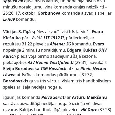
Spjelkavik
guva divus vārtus, un nopelnīja divus divu
minūšu noraidījumu, viņa komanda cīnījās neizšķirti –
26:26. 17. oktobrī
Gorbunova
komanda aizvadīs spēli ar
LFH09
komandu.
Vācijas 3. līgā
spēles aizvadīji visi trīs latvieši.
Evara
Klešnika
pārstāvētā
LIT 1912 II
, pārliecinoši, ar
rezultātu 31:22 pieveica
Ahlener SG
komandu.
Evars
nopelnīja 2 minūšu noraidījumu.
Edgara Kukšas
OHV
Aurich
piedzīvoja pirmo zaudējumu šajā sezonā,
piekāpjoties
ASV Hamm-Westfalen II
(29:31). Savukārt
Elvija Borodovska
TSG Hassloch
atzina
Rhein Neckar
Löwen
attīstības komandas pārākumu – 31:32,
Borodovskis
guva trīs vārtus. Visiem trīs handbolistiem
spēlēs arī šajā nedēļas nogalē.
Igaunijas komanda
Pölva Serviti
ar
Artūru Meikšānu
sastāva, aizvadītājā nedēļas nogalē izcīnīja vēl divas
uzvaras Baltijas handbola līgā, pieveicot
HK Ogre
(37:28)