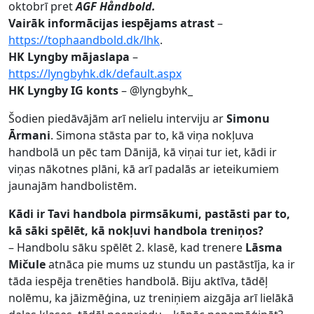
oktobrī pret
AGF Håndbold.
Vairāk informācijas iespējams atrast
–
https://tophaandbold.dk/lhk
.
HK Lyngby mājaslapa
–
https://lyngbyhk.dk/default.aspx
HK Lyngby IG konts
– @lyngbyhk_
Šodien piedāvājām arī nelielu interviju ar
Simonu
Ārmani
. Simona stāsta par to, kā viņa nokļuva
handbolā un pēc tam Dānijā, kā viņai tur iet, kādi ir
viņas nākotnes plāni, kā arī padalās ar ieteikumiem
jaunajām handbolistēm.
Kādi ir Tavi handbola pirmsākumi, pastāsti par to,
kā sāki spēlēt, kā nokļuvi handbola treniņos?
– Handbolu sāku spēlēt 2. klasē, kad trenere
Lāsma
Mičule
atnāca pie mums uz stundu un pastāstīja, ka ir
tāda iespēja trenēties handbolā. Biju aktīva, tādēļ
nolēmu, ka jāizmēģina, uz treniņiem aizgāja arī lielākā