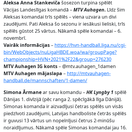
Aleksa Anna Stankeviča
šosezon turpina spēlēt
Vācijas Landeslīgas komandā –
MTV Auhagen
.
Līdz šim
Aleksas komandai trīs spēlēs – viena uzvara un divi
zaudējumi. Pati Aleksa šo sezonu ir iesākusi lieliski, trīs
spēlēs gūstot 25 vārtus. Nākamā spēle komandai – 6.
novembrī.
Vairāk informācijas
–
https://hvn-handball.liga.nu/cgi-
bin/WebObjects/nuLigaHBDE.woa/wa/groupPage?
championship=HVN+2021%2F22&group=276230
MTV Auhagen IG konts
– @mtv.auhagen_1damen
MTV Auhagen mājaslapa
–
http://mtvauhagen-
handball.de/mannschaften/1-damen/
Simona Ārmane
ar savu komandu –
HK Lyngby 1
spēlē
Dānijas 1. divīzijā (pēc ranga 2. spēcīgākā līga Dānijā).
Simonas komanda ir aizvadījusi četras spēlēs un visās
piedzīvoti zaudējumi, Latvijas handboliste četrās spēlēs
ir guvusi 13 vārtus un nopelnījusi četrus 2-minūšu
noraidījumus. Nākamā spēle Simonas komandai jau 16.