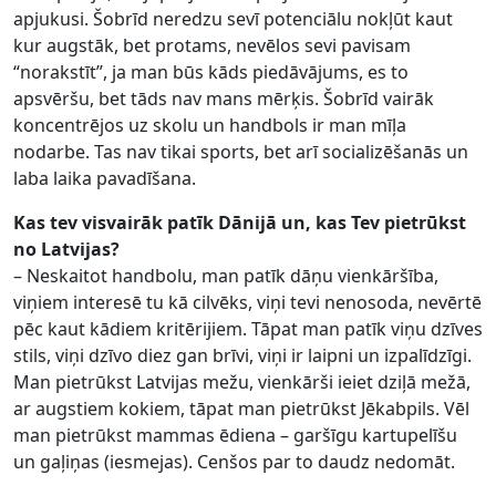
apjukusi. Šobrīd neredzu sevī potenciālu nokļūt kaut
kur augstāk, bet protams, nevēlos sevi pavisam
“norakstīt”, ja man būs kāds piedāvājums, es to
apsvēršu, bet tāds nav mans mērķis. Šobrīd vairāk
koncentrējos uz skolu un handbols ir man mīļa
nodarbe. Tas nav tikai sports, bet arī socializēšanās un
laba laika pavadīšana.
Kas tev visvairāk patīk Dānijā un, kas Tev pietrūkst
no Latvijas?
– Neskaitot handbolu, man patīk dāņu vienkāršība,
viņiem interesē tu kā cilvēks, viņi tevi nenosoda, nevērtē
pēc kaut kādiem kritērijiem. Tāpat man patīk viņu dzīves
stils, viņi dzīvo diez gan brīvi, viņi ir laipni un izpalīdzīgi.
Man pietrūkst Latvijas mežu, vienkārši ieiet dziļā mežā,
ar augstiem kokiem, tāpat man pietrūkst Jēkabpils. Vēl
man pietrūkst mammas ēdiena – garšīgu kartupelīšu
un gaļiņas (iesmejas). Cenšos par to daudz nedomāt.