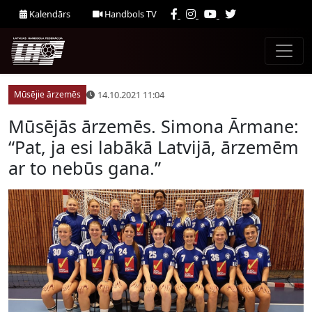
Kalendārs
Handbols TV
14.10.2021 11:04
Mūsējie ārzemēs
Mūsējās ārzemēs. Simona Ārmane:
“Pat, ja esi labākā Latvijā, ārzemēm
ar to nebūs gana.”