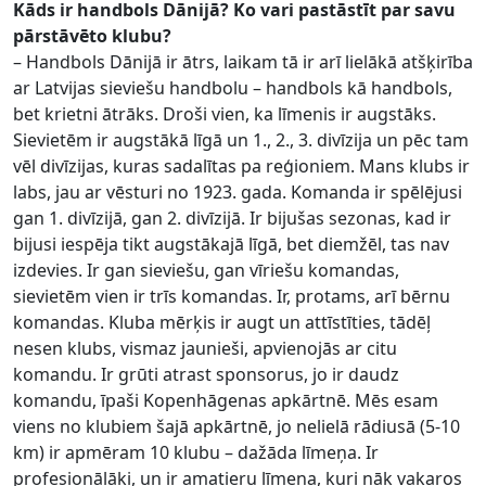
Kāds ir handbols Dānijā? Ko vari pastāstīt par savu
pārstāvēto klubu?
– Handbols Dānijā ir ātrs, laikam tā ir arī lielākā atšķirība
ar Latvijas sieviešu handbolu – handbols kā handbols,
bet krietni ātrāks. Droši vien, ka līmenis ir augstāks.
Sievietēm ir augstākā līgā un 1., 2., 3. divīzija un pēc tam
vēl divīzijas, kuras sadalītas pa reģioniem. Mans klubs ir
labs, jau ar vēsturi no 1923. gada. Komanda ir spēlējusi
gan 1. divīzijā, gan 2. divīzijā. Ir bijušas sezonas, kad ir
bijusi iespēja tikt augstākajā līgā, bet diemžēl, tas nav
izdevies. Ir gan sieviešu, gan vīriešu komandas,
sievietēm vien ir trīs komandas. Ir, protams, arī bērnu
komandas. Kluba mērķis ir augt un attīstīties, tādēļ
nesen klubs, vismaz jaunieši, apvienojās ar citu
komandu. Ir grūti atrast sponsorus, jo ir daudz
komandu, īpaši Kopenhāgenas apkārtnē. Mēs esam
viens no klubiem šajā apkārtnē, jo nelielā rādiusā (5-10
km) ir apmēram 10 klubu – dažāda līmeņa. Ir
profesionālāki, un ir amatieru līmeņa, kuri nāk vakaros