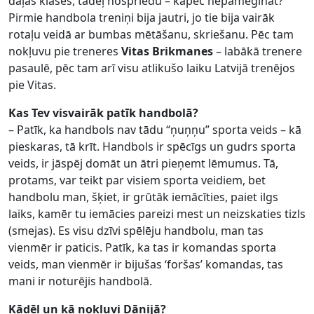
daļas klases, tādēļ nospriedu – kāpēc nepamēģināt?
Pirmie handbola treniņi bija jautri, jo tie bija vairāk
rotaļu veidā ar bumbas mētāšanu, skriešanu. Pēc tam
nokļuvu pie treneres
Vitas Brikmanes
– labākā trenere
pasaulē, pēc tam arī visu atlikušo laiku Latvijā trenējos
pie Vitas.
Kas Tev visvairāk patīk handbolā?
– Patīk, ka handbols nav tādu “ņuņņu” sporta veids – kā
pieskaras, tā krīt. Handbols ir spēcīgs un gudrs sporta
veids, ir jāspēj domāt un ātri pieņemt lēmumus. Tā,
protams, var teikt par visiem sporta veidiem, bet
handbolu man, šķiet, ir grūtāk iemācīties, paiet ilgs
laiks, kamēr tu iemācies pareizi mest un neizskaties tizls
(smejas). Es visu dzīvi spēlēju handbolu, man tas
vienmēr ir paticis. Patīk, ka tas ir komandas sporta
veids, man vienmēr ir bijušas ‘foršas’ komandas, tas
mani ir noturējis handbolā.
Kādēļ un kā nokļuvi Dānijā?