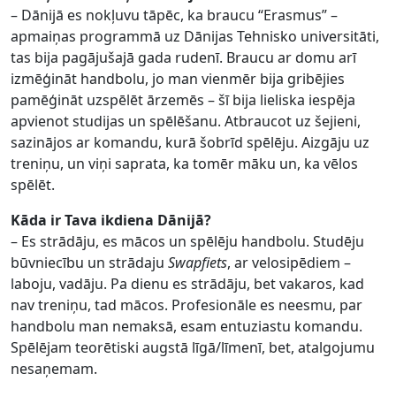
– Dānijā es nokļuvu tāpēc, ka braucu “Erasmus” –
apmaiņas programmā uz Dānijas Tehnisko universitāti,
tas bija pagājušajā gada rudenī. Braucu ar domu arī
izmēģināt handbolu, jo man vienmēr bija gribējies
pamēģināt uzspēlēt ārzemēs – šī bija lieliska iespēja
apvienot studijas un spēlēšanu. Atbraucot uz šejieni,
sazinājos ar komandu, kurā šobrīd spēlēju. Aizgāju uz
treniņu, un viņi saprata, ka tomēr māku un, ka vēlos
spēlēt.
Kāda ir Tava ikdiena Dānijā?
– Es strādāju, es mācos un spēlēju handbolu. Studēju
būvniecību un strādaju
Swapfiets
, ar velosipēdiem –
laboju, vadāju. Pa dienu es strādāju, bet vakaros, kad
nav treniņu, tad mācos. Profesionāle es neesmu, par
handbolu man nemaksā, esam entuziastu komandu.
Spēlējam teorētiski augstā līgā/līmenī, bet, atalgojumu
nesaņemam.