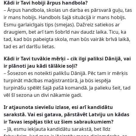
Kādi ir Tavi hobiji ārpus handbola?
– Ārpus handbola, skolas un darba es pārsvarā guļu, tas
ir mans hobijs. Handbols šajā situācijā ir mans hobijs.
Esmu garlaicīgais tips (smejas). Dažreiz satiekos ar
draugiem, bet arī tam šobrīd nav daudz laika. Ticu, ka
tad, kad būs pabeigta skola, man būs vairāk brīvā laikā,
tad es arī darīšu lietas.
Kādi ir Tavi tuvākie mērķi – cik ilgi paliksi Dānijā, vai
ir plānoti jau kādi tālākie soļi?
– Šosezon es noteikti palikšu Dānijā. Pēc tam ir mērķis
turpināt mācības maģistrantūrā, ja būs iespēja
turpināšu spēlēt šajā pašā komandā. Ja palieku šeit, tad
vēl šī sezona un divi nākamie gadi.
Ir atjaunota sieviešu izlase, esi arī kandidātu
sarakstā. Vai esi gatava, pārstāvēt Latviju un kādas
ir Tavas iespējas tikt uz šiem sabraukumiem?
– Jā, esmu iekļauta kandidātu sarakstā, bet līdz