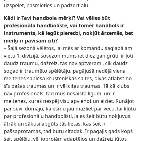
uzspēlēt, pasmieties un padzert alu.
Kādi ir Tavi handbola mērķi? Vai vēlies būt
profesionāla handboliste, vai tomēr handbols ir
instruments, kā iegūt pieredzi, nokļūt ārzemēs, bet
mērķi ir pavisam citi?
– Šajā sezonā vēlētos, lai mēs ar komandu saglabājam
vietu 1. divīzijā, šosezon mums iet diez gan grūti, ir ļoti
daudz traumu, dažreiz, tas nav aptverami, cik daudz
šogad ir traumēto spēlētāju, pagājušā nedēļā viena
meitenes saplēsa krusteniskās saites, divas atlabst no
šīs pašas traumas un ir vēl citas traumas. Tā kā klubs
nav profesionāls, tad mūs nesaista līgumi un ir
meitenes, kuras nespēj visu apvienot un aiziet. Runājot
par sevi, domāju, ka esmu jau mazliet par vecu, lai kļūtu
par profesionālu handbolisti, ja es šeit būtu nokļuvusi
ātrāk un sākusi apgūts tās lietas, kas šeit ir
pašsaprotamas, tad būtu citādāk. Ir pagājis gads kopš
šeit spēlēju, vēl joprojām adaptējos un dažreiz jūtos