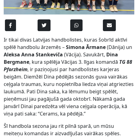
Ir tikai divas Latvijas handbolistes, kuras šobrīd aktīvi
spēlē handbolu ārzemēs –
Simona Ārmane
(Dānija) un
Aleksa Anna Stankeviča
(Vācija). Savukārt,
Dina
Bergmane
, kura spēlēja Vācijas 3. līgas komandā
TG 88
Pforzheim
, ir paziņojusi par handbolistes karjeras
beigām. Diemžēl Dina pēdējās sezonās guva vairākas
ceļgala traumas, kuru nopietnība liedza viņai atgriezties
laukumā. Pati Dina saka, ka lēmumu beigt spēlēt,
pieņēmusi jau pagājušā gada oktobrī. Nākamā gada
janvārī Dinai paredzēta vēl viena ceļgala operācija, kā
viņa pati saka: “Cerams, ka pēdējā.”
Šī handbola sezona jau rit pilnā sparā, un mūsu
meiteņu komandas ir aizvadījušas vairākas spēles.