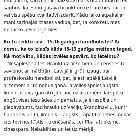
februārim, kad man ir jāaizstāv mans diplomdarbs, es
šaubos, ka esmu gatava braukt un uztraukties par to,
vai visu spēšu kvalitatīvi izdarīt. Kādu laiku atpakaļ ar
mani sazinājās izlases vadība, bet, tā konkrēti, mēs
neparko nevienojāmies.
Ko Tu teiktu
sev
–
15-16 gadīgai handbolistei? Ar
domu, ka to izlasīs kāda 15-16 gadīga meitene tagad.
Kā motivētu, kādas izvēles apsvērt, ko ieteiktu?
– Nesaplēst saites. Braukt uz ārzemēm un censties to
savienot ar mācībām. Latvijā ir grūti izaugt par
profesionālu handbolisti, pat, ja esi labākā Latvijā,
ārzemēm ar to nebūs gana. Ja vēlies spēlēt augstā
līmeni, ir diez gan ātri jābrauc uz ārzemēm, lai spētu
apgūt visas iestrādes un pamatus. Ja ir iespēja un
piedāvājums, tad braukt uz Vāciju, Skandināviju, kur ir
handbols un tā, līmenis ir augsts. Tāpat trenēties, nekas
cits tevi neattīstīs – trenēšanās, centība, attieksme,
cīņasspars. Nebaidīties un iet uz mērķi!