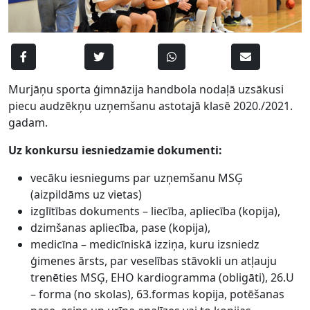
Murjāņu sporta ģimnāzija handbola nodaļā uzsākusi
piecu audzēkņu uzņemšanu astotajā klasē 2020./2021.
gadam.
Uz konkursu iesniedzamie dokumenti:
vecāku iesniegums par uzņemšanu MSĢ
(aizpildāms uz vietas)
izglītības dokuments – liecība, apliecība (kopija),
dzimšanas apliecība, pase (kopija),
medicīna – medicīniskā izziņa, kuru izsniedz
ģimenes ārsts, par veselības stāvokli un atļauju
trenēties MSĢ, EHO kardiogramma (obligāti), 26.U
– forma (no skolas), 63.formas kopija, potēšanas