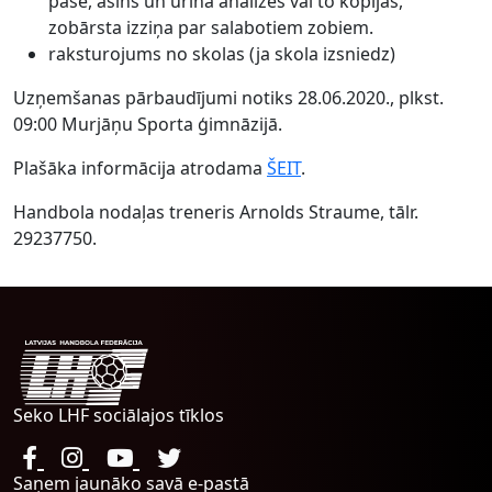
pase, asins un urīna analīzes vai to kopijas,
zobārsta izziņa par salabotiem zobiem.
raksturojums no skolas (ja skola izsniedz)
Uzņemšanas pārbaudījumi notiks 28.06.2020., plkst.
09:00 Murjāņu Sporta ģimnāzijā.
Plašāka informācija atrodama
ŠEIT
.
Handbola nodaļas treneris Arnolds Straume, tālr.
29237750.
Seko LHF sociālajos tīklos
Saņem jaunāko savā e-pastā