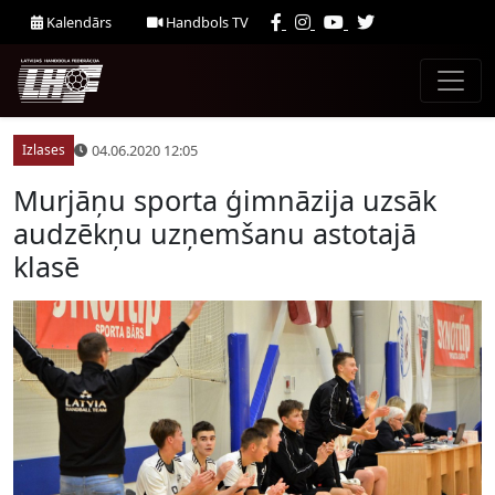
Kalendārs
Handbols TV
04.06.2020 12:05
Izlases
Murjāņu sporta ģimnāzija uzsāk
audzēkņu uzņemšanu astotajā
klasē