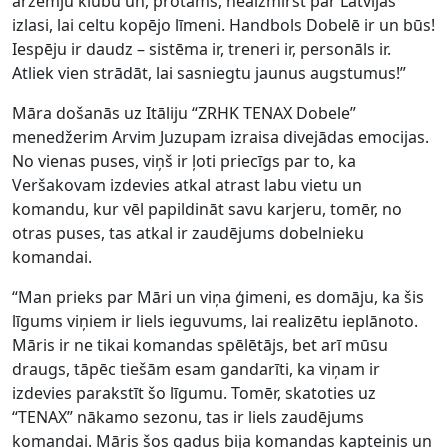
ārzemju klubu un, protams, neaizmirst par Latvijas
izlasi, lai celtu kopējo līmeni. Handbols Dobelē ir un būs!
Iespēju ir daudz – sistēma ir, treneri ir, personāls ir.
Atliek vien strādāt, lai sasniegtu jaunus augstumus!”
Māra došanās uz Itāliju “ZRHK TENAX Dobele”
menedžerim Arvim Juzupam izraisa divejādas emocijas.
No vienas puses, viņš ir ļoti priecīgs par to, ka
Veršakovam izdevies atkal atrast labu vietu un
komandu, kur vēl papildināt savu karjeru, tomēr, no
otras puses, tas atkal ir zaudējums dobelnieku
komandai.
“Man prieks par Māri un viņa ģimeni, es domāju, ka šis
līgums viņiem ir liels ieguvums, lai realizētu ieplānoto.
Māris ir ne tikai komandas spēlētājs, bet arī mūsu
draugs, tāpēc tiešām esam gandarīti, ka viņam ir
izdevies parakstīt šo līgumu. Tomēr, skatoties uz
“TENAX” nākamo sezonu, tas ir liels zaudējums
komandai. Māris šos gadus bija komandas kapteinis un