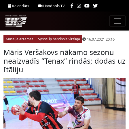
Kalendārs
Handbols TV
16.07.2021 20:16
Mūsējie ārzemēs
SynotTip handbola virslīga
Māris Veršakovs nākamo sezonu
neaizvadīs “Tenax” rindās; dodas uz
Itāliju