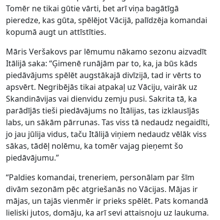
Tomēr ne tikai gūtie vārti, bet arī viņa bagātīgā
pieredze, kas gūta, spēlējot Vācijā, palīdzēja komandai
kopumā augt un attīstīties.
Māris Veršakovs par lēmumu nākamo sezonu aizvadīt
Itālijā saka: “Ģimenē runājām par to, ka, ja būs kāds
piedāvājums spēlēt augstākajā divīzijā, tad ir vērts to
apsvērt. Negribējās tikai atpakaļ uz Vāciju, vairāk uz
Skandināvijas vai dienvidu zemju pusi. Sakrita tā, ka
parādījās tieši piedāvājums no Itālijas, tas izklausījās
labs, un sākām pārrunas. Tas viss tā nedaudz negaidīti,
jo jau jūlija vidus, taču Itālijā viņiem nedaudz vēlāk viss
sākas, tādēļ nolēmu, ka tomēr vajag pieņemt šo
piedāvājumu.”
“Paldies komandai, treneriem, personālam par šīm
divām sezonām pēc atgriešanās no Vācijas. Mājas ir
mājas, un tajās vienmēr ir prieks spēlēt. Pats komandā
lieliski jutos, domāju, ka arī sevi attaisnoju uz laukuma.