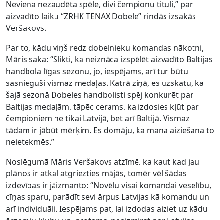
Neviena nezaudēta spēle, divi čempionu tituli,” par
aizvadīto laiku “ZRHK TENAX Dobele” rindās izsakās
Veršakovs.
Par to, kādu viņš redz dobelnieku komandas nākotni,
Māris saka: “Slikti, ka neiznāca izspēlēt aizvadīto Baltijas
handbola līgas sezonu, jo, iespējams, arī tur būtu
sasnieguši vismaz medaļas. Katrā ziņā, es uzskatu, ka
šajā sezonā Dobeles handbolisti spēj konkurēt par
Baltijas medaļām, tāpēc cerams, ka izdosies kļūt par
čempioniem ne tikai Latvijā, bet arī Baltijā. Vismaz
tādam ir jābūt mērķim. Es domāju, ka mana aiziešana to
neietekmēs.”
Noslēgumā Māris Veršakovs atzīmē, ka kaut kad jau
plānos ir atkal atgriezties mājās, tomēr vēl šādas
izdevības ir jāizmanto: “Novēlu visai komandai veselību,
cīņas sparu, parādīt sevi ārpus Latvijas kā komandu un
arī individuāli. Iespējams pat, lai izdodas aiziet uz kādu