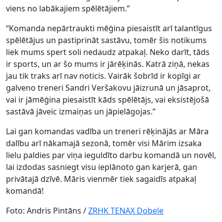
viens no labākajiem spēlētājiem.”
“Komanda nepārtraukti mēģina piesaistīt arī talantīgus
spēlētājus un pastiprināt sastāvu, tomēr šis notikums
liek mums spert soli nedaudz atpakaļ. Neko darīt, tāds
ir sports, un ar šo mums ir jārēķinās. Katrā ziņā, nekas
jau tik traks arī nav noticis. Vairāk šobrīd ir kopīgi ar
galveno treneri Sandri Veršakovu jāizrunā un jāsaprot,
vai ir jāmēģina piesaistīt kāds spēlētājs, vai eksistējošā
sastāvā jāveic izmaiņas un jāpielāgojas.”
Lai gan komandas vadība un treneri rēķinājās ar Māra
dalību arī nākamajā sezonā, tomēr visi Mārim izsaka
lielu paldies par viņa ieguldīto darbu komandā un novēl,
lai izdodas sasniegt visu ieplānoto gan karjerā, gan
privātajā dzīvē. Māris vienmēr tiek sagaidīs atpakaļ
komandā!
Foto: Andris Pintāns /
ZRHK TENAX Dobele