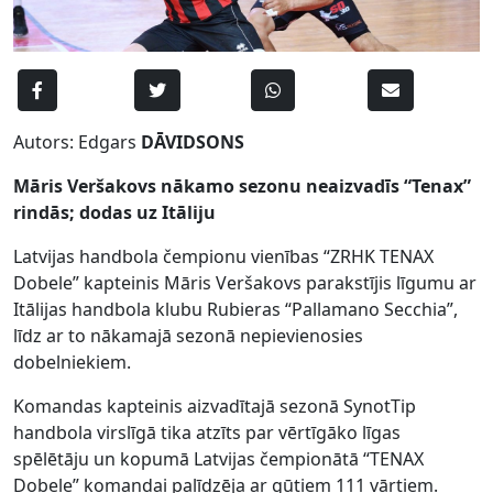
Autors: Edgars
DĀVIDSONS
Māris Veršakovs nākamo sezonu neaizvadīs “Tenax”
rindās; dodas uz Itāliju
Latvijas handbola čempionu vienības “ZRHK TENAX
Dobele” kapteinis Māris Veršakovs parakstījis līgumu ar
Itālijas handbola klubu Rubieras “Pallamano Secchia”,
līdz ar to nākamajā sezonā nepievienosies
dobelniekiem.
Komandas kapteinis aizvadītajā sezonā SynotTip
handbola virslīgā tika atzīts par vērtīgāko līgas
spēlētāju un kopumā Latvijas čempionātā “TENAX
Dobele” komandai palīdzēja ar gūtiem 111 vārtiem.