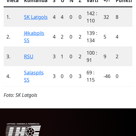
Vieta
Komanda
S
U
N
Z
Vārti
+/-
Punkti
142 :
1.
SK Latgols
4
4
0
0
32
8
110
Jēkabpils
139 :
2.
4
2
0
2
5
4
SS
134
100 :
3.
RSU
3
1
0
2
9
2
91
Salaspils
69 :
4.
3
0
0
3
-46
0
SS
115
Foto: SK Latgols