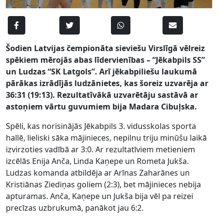
Šodien Latvijas čempionāta sieviešu Virslīgā vēlreiz
spēkiem mērojās abas līdervienības – “Jēkabpils SS”
un Ludzas “SK Latgols”. Arī jēkabpiliešu laukumā
pārākas izrādījās ludzānietes, kas šoreiz uzvarēja ar
36:31 (19:13). Rezultatīvākā uzvarētāju sastāvā ar
astoņiem vārtu guvumiem bija Madara Cibuļska.
Spēli, kas norisinājās Jēkabpils 3. vidusskolas sporta
hallē, lieliski sāka mājinieces, nepilnu triju minūšu laikā
izvirzoties vadībā ar 3:0. Ar rezultatīviem metieniem
izcēlās Enija Anča, Linda Kaņepe un Rometa Jukša.
Ludzas komanda atbildēja ar Arīnas Zaharānes un
Kristiānas Ziediņas goliem (2:3), bet mājinieces nebija
apturamas. Anča, Kaņepe un Jukša bija vēl pa reizei
precīzas uzbrukumā, panākot jau 6:2.