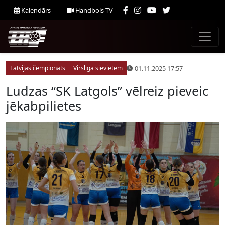
Kalendārs
Handbols TV
01.11.2025 17:57
Latvijas čempionāts
Virslīga sievietēm
Ludzas “SK Latgols” vēlreiz pieveic
jēkabpilietes