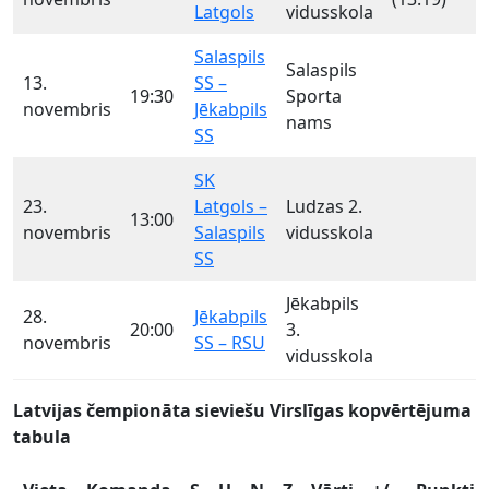
Latgols
vidusskola
Salaspils
Salaspils
13.
SS –
19:30
Sporta
novembris
Jēkabpils
nams
SS
SK
23.
Latgols –
Ludzas 2.
13:00
novembris
Salaspils
vidusskola
SS
Jēkabpils
28.
Jēkabpils
20:00
3.
novembris
SS – RSU
vidusskola
Latvijas čempionāta sieviešu Virslīgas kopvērtējuma
tabula