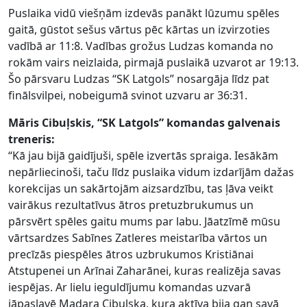
Puslaika vidū viešņām izdevās panākt lūzumu spēles
gaitā, gūstot sešus vārtus pēc kārtas un izvirzoties
vadībā ar 11:8. Vadības grožus Ludzas komanda no
rokām vairs neizlaida, pirmajā puslaikā uzvarot ar 19:13.
Šo pārsvaru Ludzas “SK Latgols” nosargāja līdz pat
finālsvilpei, nobeigumā svinot uzvaru ar 36:31.
Māris Cibuļskis, “SK Latgols” komandas galvenais
treneris:
“Kā jau bijā gaidījuši, spēle izvertās spraiga. Iesākām
nepārliecinoši, taču līdz puslaika vidum izdarījām dažas
korekcijas un sakārtojām aizsardzību, tas ļāva veikt
vairākus rezultatīvus ātros pretuzbrukumus un
pārsvērt spēles gaitu mums par labu. Jāatzīmē mūsu
vārtsardzes Sabīnes Zatleres meistarība vārtos un
precīzās piespēles ātros uzbrukumos Kristiānai
Atstupenei un Arīnai Zaharānei, kuras realizēja savas
iespējas. Ar lielu ieguldījumu komandas uzvarā
jāpaslavē Madara Cibuļska, kura aktīva bija gan savā