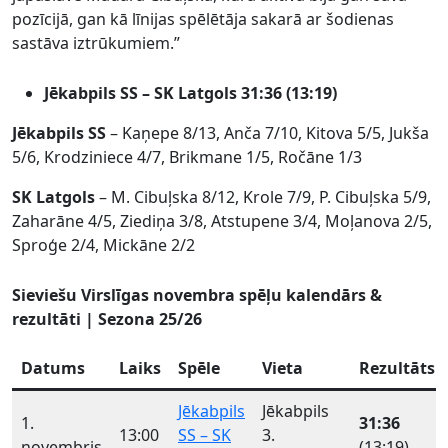
pozīcijā, gan kā līnijas spēlētāja sakarā ar šodienas
sastāva iztrūkumiem.”
Jēkabpils SS – SK Latgols 31:36 (13:19)
Jēkabpils SS
– Kaņepe 8/13, Anča 7/10, Kitova 5/5, Jukša
5/6, Krodziniece 4/7, Brikmane 1/5, Ročāne 1/3
SK Latgols
– M. Cibuļska 8/12, Krole 7/9, P. Cibuļska 5/9,
Zaharāne 4/5, Ziediņa 3/8, Atstupene 3/4, Moļanova 2/5,
Sproģe 2/4, Mickāne 2/2
Sieviešu Virslīgas novembra spēļu kalendārs &
rezultāti | Sezona 25/26
Datums
Laiks
Spēle
Vieta
Rezultāts
Jēkabpils
Jēkabpils
1.
31:36
13:00
SS – SK
3.
novembris
(13:19)