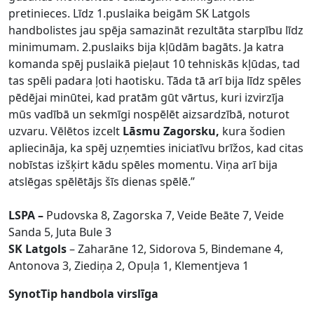
pretinieces. Līdz 1.puslaika beigām SK Latgols
handbolistes jau spēja samazināt rezultāta starpību līdz
minimumam. 2.puslaiks bija kļūdām bagāts. Ja katra
komanda spēj puslaikā pieļaut 10 tehniskās kļūdas, tad
tas spēli padara ļoti haotisku. Tāda tā arī bija līdz spēles
pēdējai minūtei, kad pratām gūt vārtus, kuri izvirzīja
mūs vadībā un sekmīgi nospēlēt aizsardzībā, noturot
uzvaru. Vēlētos izcelt
Lāsmu Zagorsku,
kura šodien
apliecināja, ka spēj uzņemties iniciatīvu brīžos, kad citas
nobīstas izšķirt kādu spēles momentu. Viņa arī bija
atslēgas spēlētājs šīs dienas spēlē.”
LSPA –
Pudovska 8, Zagorska 7, Veide Beāte 7, Veide
Sanda 5, Juta Bule 3
SK Latgols
– Zaharāne 12, Sidorova 5, Bindemane 4,
Antonova 3, Ziediņa 2, Opuļa 1, Klementjeva 1
SynotTip handbola virslīga