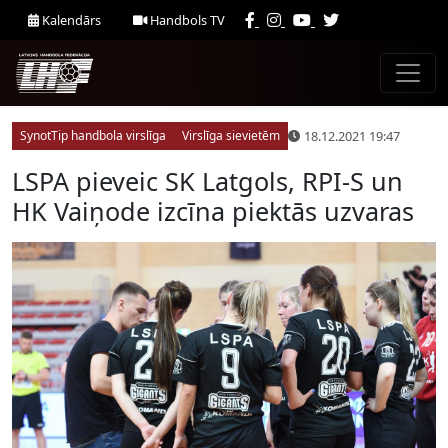
Kalendārs
Handbols TV
18.12.2021 19:47
SynotTip handbola virslīga
Virslīga sievietēm
LSPA pieveic SK Latgols, RPI-S un
HK Vaiņode izcīna piektās uzvaras