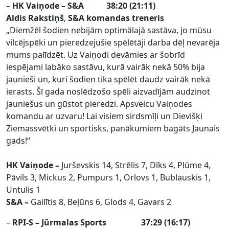
–
HK Vaiņode – S&A 38:20 (21:11)
Aldis Rakstiņš
,
S&A komandas treneris
„Diemžēl šodien nebijām optimālajā sastāva, jo mūsu
vilcējspēki un pieredzejušie spēlētāji darba dēļ nevarēja
mums palīdzēt. Uz Vaiņodi devāmies ar šobrīd
iespējami labāko sastāvu, kurā vairāk nekā 50% bija
jaunieši un, kuri šodien tika spēlēt daudz vairāk nekā
ierasts. Šī gada noslēdzošo spēli aizvadījām audzinot
jauniešus un gūstot pieredzi. Apsveicu Vaiņodes
komandu ar uzvaru! Lai visiem sirdsmīļi un Dievišķi
Ziemassvētki un sportisks, panākumiem bagāts Jaunais
gads!“
HK Vaiņode –
Jurševskis 14, Strēlis 7, Dīks 4, Plūme 4,
Pāvils 3, Mickus 2, Pumpurs 1, Orlovs 1, Bublauskis 1,
Untulis 1
S&A –
Gailītis 8, Beļūns 6, Glods 4, Gavars 2
–
RPI-S – Jūrmalas Sports 37:29 (16:17)