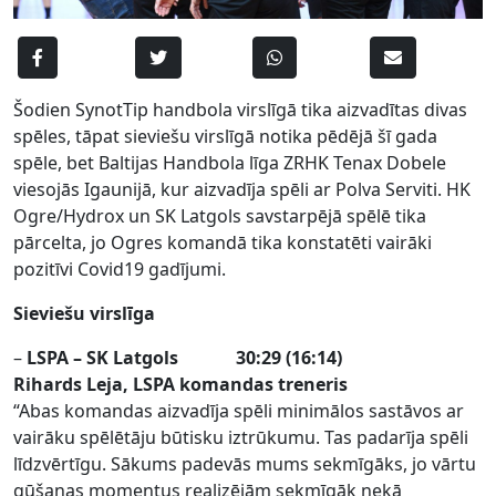
Šodien SynotTip handbola virslīgā tika aizvadītas divas
spēles, tāpat sieviešu virslīgā notika pēdējā šī gada
spēle, bet Baltijas Handbola līga ZRHK Tenax Dobele
viesojās Igaunijā, kur aizvadīja spēli ar Polva Serviti. HK
Ogre/Hydrox un SK Latgols savstarpējā spēlē tika
pārcelta, jo Ogres komandā tika konstatēti vairāki
pozitīvi Covid19 gadījumi.
Sieviešu virslīga
–
LSPA – SK Latgols 30:29 (16:14)
Rihards Leja, LSPA komandas treneris
“Abas komandas aizvadīja spēli minimālos sastāvos ar
vairāku spēlētāju būtisku iztrūkumu. Tas padarīja spēli
līdzvērtīgu. Sākums padevās mums sekmīgāks, jo vārtu
gūšanas momentus realizējām sekmīgāk nekā