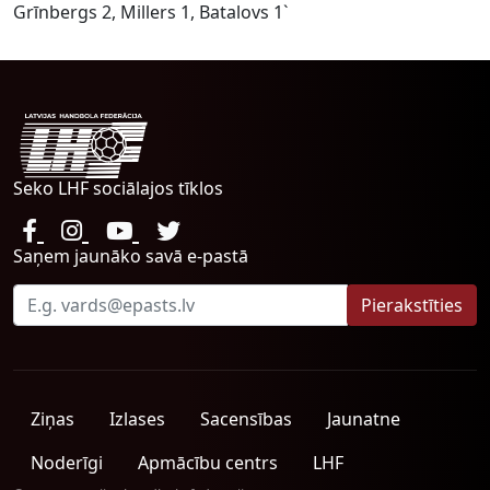
Grīnbergs 2, Millers 1, Batalovs 1`
Seko LHF sociālajos tīklos
Saņem jaunāko savā e-pastā
Ziņas
Izlases
Sacensības
Jaunatne
Noderīgi
Apmācību centrs
LHF