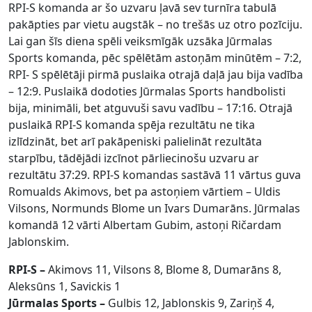
RPI-S komanda ar šo uzvaru ļavā sev turnīra tabulā
pakāpties par vietu augstāk – no trešās uz otro pozīciju.
Lai gan šīs diena spēli veiksmīgāk uzsāka Jūrmalas
Sports komanda, pēc spēlētām astoņām minūtēm – 7:2,
RPI- S spēlētāji pirmā puslaika otrajā daļā jau bija vadība
– 12:9. Puslaikā dodoties Jūrmalas Sports handbolisti
bija, minimāli, bet atguvuši savu vadību – 17:16. Otrajā
puslaikā RPI-S komanda spēja rezultātu ne tika
izlīdzināt, bet arī pakāpeniski palielināt rezultāta
starpību, tādējādi izcīnot pārliecinošu uzvaru ar
rezultātu 37:29. RPI-S komandas sastāvā 11 vārtus guva
Romualds Akimovs, bet pa astoņiem vārtiem – Uldis
Vilsons, Normunds Blome un Ivars Dumarāns. Jūrmalas
komandā 12 vārti Albertam Gubim, astoņi Ričardam
Jablonskim.
RPI-S –
Akimovs 11, Vilsons 8, Blome 8, Dumarāns 8,
Aleksūns 1, Savickis 1
Jūrmalas Sports –
Gulbis 12, Jablonskis 9, Zariņš 4,