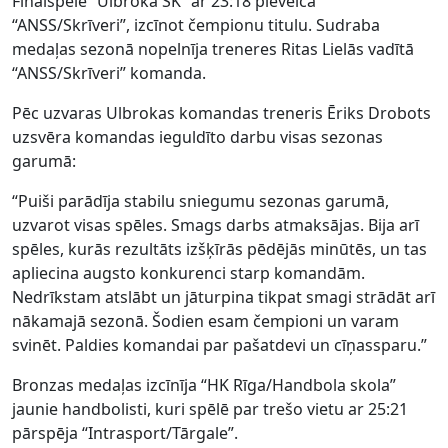
Finālspēlē “Ulbroka SK” ar 23:18 pieveica
“ANSS/Skrīveri”, izcīnot čempionu titulu. Sudraba
medaļas sezonā nopelnīja treneres Ritas Lielās vadītā
“ANSS/Skrīveri” komanda.
Pēc uzvaras Ulbrokas komandas treneris Ēriks Drobots
uzsvēra komandas ieguldīto darbu visas sezonas
garumā:
“Puiši parādīja stabilu sniegumu sezonas garumā,
uzvarot visas spēles. Smags darbs atmaksājas. Bija arī
spēles, kurās rezultāts izšķīrās pēdējās minūtēs, un tas
apliecina augsto konkurenci starp komandām.
Nedrīkstam atslābt un jāturpina tikpat smagi strādāt arī
nākamajā sezonā. Šodien esam čempioni un varam
svinēt. Paldies komandai par pašatdevi un cīņassparu.”
Bronzas medaļas izcīnīja “HK Rīga/Handbola skola”
jaunie handbolisti, kuri spēlē par trešo vietu ar 25:21
pārspēja “Intrasport/Tārgale”.