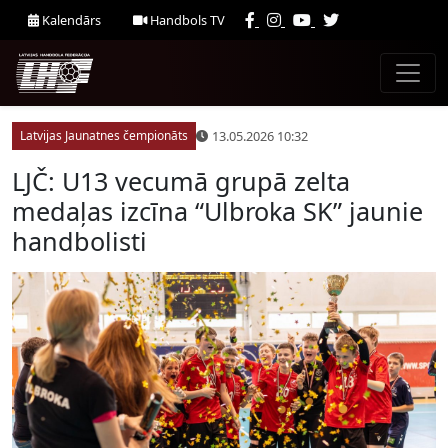
Kalendārs
Handbols TV
13.05.2026 10:32
Latvijas Jaunatnes čempionāts
LJČ: U13 vecumā grupā zelta
medaļas izcīna “Ulbroka SK” jaunie
handbolisti