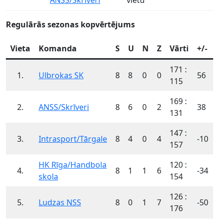
Regulārās sezonas kopvērtējums
Vieta
Komanda
S
U
N
Z
Vārti
+/-
171 :
1.
Ulbrokas SK
8
8
0
0
56
115
169 :
2.
ANSS/Skrīveri
8
6
0
2
38
131
147 :
3.
Intrasport/Tārgale
8
4
0
4
-10
157
HK Rīga/Handbola
120 :
4.
8
1
1
6
-34
skola
154
126 :
5.
Ludzas NSS
8
0
1
7
-50
176