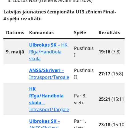
Ludzas NSS (treneris Aivars Borisovs)
Latvijas jaunatnes čempionāta U13 zēniem Final-
4 spēļu rezultāti:
Datums
Komandas
Spēle
Rezultāts
Ulbrokas SK
– HK
Pusfināls
9. maijā
Rīga/Handbola
19:16
(7:8)
I
skola
ANSS/Skrīveri
–
Pusfināls
27:17
(16:8)
Intrasport/Tārgale
II
HK
Rīga/Handbola
Par 3.
25:21
(15:11)
skola
–
vietu
Intrasport/Tārgale
Ulbrokas SK
–
Par 1.
23:18
(15:10)
ANSS/Skrīveri
vietu