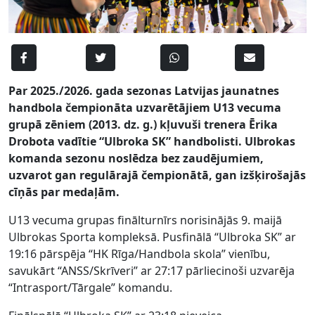
Par 2025./2026. gada sezonas Latvijas jaunatnes
handbola čempionāta uzvarētājiem U13 vecuma
grupā zēniem (2013. dz. g.) kļuvuši trenera Ērika
Drobota vadītie “Ulbroka SK” handbolisti. Ulbrokas
komanda sezonu noslēdza bez zaudējumiem,
uzvarot gan regulārajā čempionātā, gan izšķirošajās
cīņās par medaļām.
U13 vecuma grupas finālturnīrs norisinājās 9. maijā
Ulbrokas Sporta kompleksā. Pusfinālā “Ulbroka SK” ar
19:16 pārspēja “HK Rīga/Handbola skola” vienību,
savukārt “ANSS/Skrīveri” ar 27:17 pārliecinoši uzvarēja
“Intrasport/Tārgale” komandu.