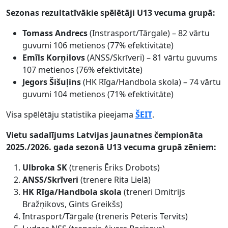
Sezonas rezultatīvākie spēlētāji U13 vecuma grupā:
Tomass Andrecs
(Instrasport/Tārgale) – 82 vārtu
guvumi 106 metienos (77% efektivitāte)
Emīls Korņilovs
(ANSS/Skrīveri) – 81 vārtu guvums
107 metienos (76% efektivitāte)
Jegors Šišuļins
(HK Rīga/Handbola skola) – 74 vārtu
guvumi 104 metienos (71% efektivitāte)
Visa spēlētāju statistika pieejama
ŠEIT
.
Vietu sadalījums Latvijas jaunatnes čempionāta
2025./2026. gada sezonā U13 vecuma grupā zēniem:
Ulbroka SK
(treneris Ēriks Drobots)
ANSS/Skrīveri
(trenere Rita Lielā)
HK Rīga/Handbola skola
(treneri Dmitrijs
Bražņikovs, Gints Greikšs)
Intrasport/Tārgale (treneris Pēteris Tervits)