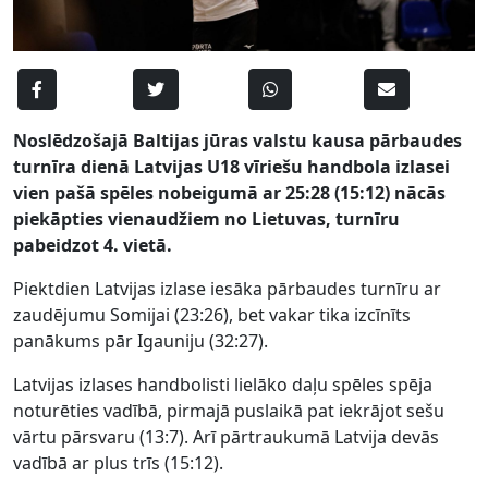
Noslēdzošajā Baltijas jūras valstu kausa pārbaudes
turnīra dienā
Latvijas U18 vīriešu handbola izlasei
vien pašā spēles nobeigumā ar 25:28 (15:12) nācās
piekāpties vienaudžiem no Lietuvas, turnīru
pabeidzot 4. vietā.
Piektdien Latvijas izlase iesāka pārbaudes turnīru ar
zaudējumu Somijai (23:26), bet vakar tika izcīnīts
panākums pār Igauniju (32:27).
Latvijas izlases handbolisti lielāko daļu spēles spēja
noturēties vadībā, pirmajā puslaikā pat iekrājot sešu
vārtu pārsvaru (13:7). Arī pārtraukumā Latvija devās
vadībā ar plus trīs (15:12).