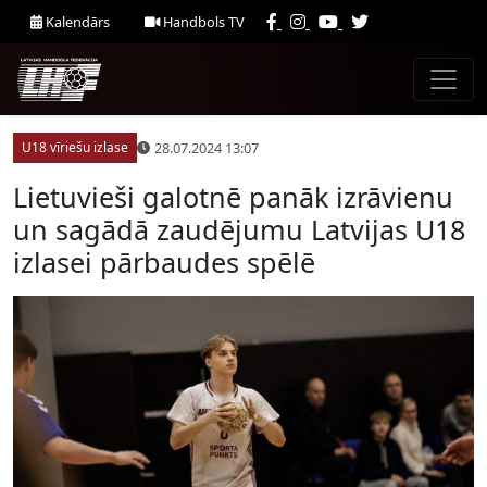
Kalendārs
Handbols TV
28.07.2024 13:07
U18 vīriešu izlase
Lietuvieši galotnē panāk izrāvienu
un sagādā zaudējumu Latvijas U18
izlasei pārbaudes spēlē