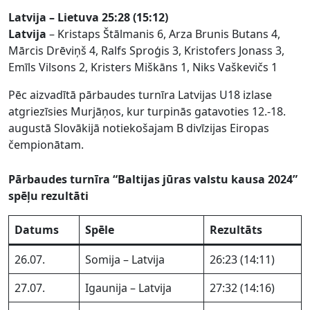
Latvija – Lietuva 25:28 (15:12)
Latvija
– Kristaps Štālmanis 6, Arza Brunis Butans 4,
Mārcis Drēviņš 4, Ralfs Sproģis 3, Kristofers Jonass 3,
Emīls Vilsons 2, Kristers Miškāns 1, Niks Vaškevičs 1
Pēc aizvadītā pārbaudes turnīra Latvijas U18 izlase
atgriezīsies Murjāņos, kur turpinās gatavoties 12.-18.
augustā Slovākijā notiekošajam B divīzijas Eiropas
čempionātam.
Pārbaudes turnīra “Baltijas jūras valstu kausa 2024”
spēļu rezultāti
Datums
Spēle
Rezultāts
26.07.
Somija – Latvija
26:23 (14:11)
27.07.
Igaunija – Latvija
27:32 (14:16)