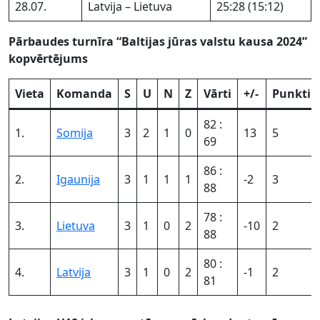
28.07.
Latvija – Lietuva
25:28 (15:12)
Pārbaudes turnīra “Baltijas jūras valstu kausa 2024”
kopvērtējums
Vieta
Komanda
S
U
N
Z
Vārti
+/-
Punkti
82 :
1.
Somija
3
2
1
0
13
5
69
86 :
2.
Igaunija
3
1
1
1
-2
3
88
78 :
3.
Lietuva
3
1
0
2
-10
2
88
80 :
4.
Latvija
3
1
0
2
-1
2
81