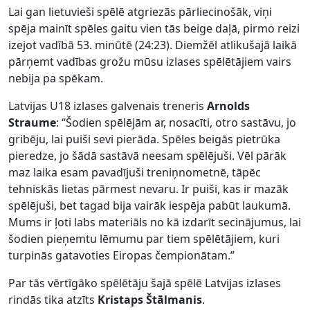
Lai gan lietuvieši spēlē atgriezās pārliecinošāk, viņi
spēja mainīt spēles gaitu vien tās beige daļā, pirmo reizi
izejot vadībā 53. minūtē (24:23). Diemžēl atlikušajā laikā
pārņemt vadības grožu mūsu izlases spēlētājiem vairs
nebija pa spēkam.
Latvijas U18 izlases galvenais treneris
Arnolds
Straume
: “Šodien spēlējām ar, nosacīti, otro sastāvu, jo
gribēju, lai puiši sevi pierāda. Spēles beigās pietrūka
pieredze, jo šādā sastāvā neesam spēlējuši. Vēl pārāk
maz laika esam pavadījuši treniņnometnē, tāpēc
tehniskās lietas pārmest nevaru. Ir puiši, kas ir mazāk
spēlējuši, bet tagad bija vairāk iespēja pabūt laukumā.
Mums ir ļoti labs materiāls no kā izdarīt secinājumus, lai
šodien pieņemtu lēmumu par tiem spēlētājiem, kuri
turpinās gatavoties Eiropas čempionātam.”
Par tās vērtīgāko spēlētāju šajā spēlē Latvijas izlases
rindās tika atzīts
Kristaps Štālmanis
.