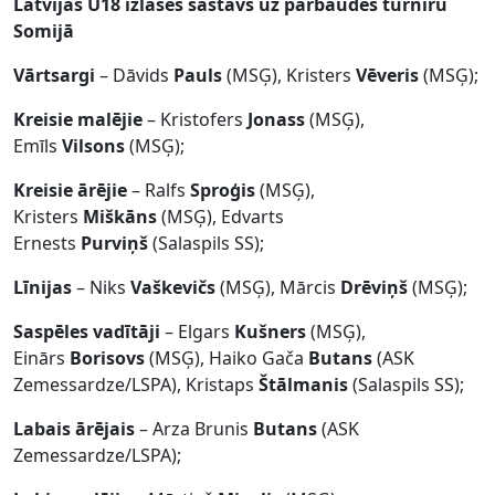
Latvijas U18 izlases sastāvs uz pārbaudes turnīru
Somijā
Vārtsargi
– Dāvids
Pauls
(MSĢ), Kristers
Vēveris
(MSĢ);
Kreisie malējie
– Kristofers
Jonass
(MSĢ),
Emīls
Vilsons
(MSĢ);
Kreisie ārējie
– Ralfs
Sproģis
(MSĢ),
Kristers
Miškāns
(MSĢ), Edvarts
Ernests
Purviņš
(Salaspils SS);
Līnijas
– Niks
Vaškevičs
(MSĢ), Mārcis
Drēviņš
(MSĢ);
Saspēles vadītāji
– Elgars
Kušners
(MSĢ),
Einārs
Borisovs
(MSĢ), Haiko Gača
Butans
(ASK
Zemessardze/LSPA), Kristaps
Štālmanis
(Salaspils SS);
Labais ārējais
– Arza Brunis
Butans
(ASK
Zemessardze/LSPA);