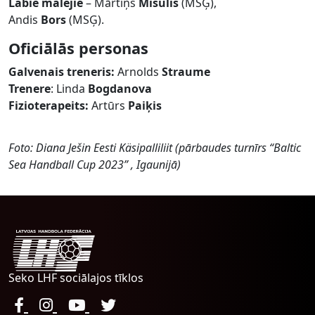
Labie malējie
– Mārtiņš
Misulis
(MSĢ),
Andis
Bors
(MSĢ).
Oficiālās personas
Galvenais treneris:
Arnolds
Straume
Trenere
: Linda
Bogdanova
Fizioterapeits:
Artūrs
Paiķis
Foto: Diana Ješin Eesti Käsipalliliit (pārbaudes turnīrs “Baltic
Sea Handball Cup 2023” , Igaunijā)
Seko LHF sociālajos tīklos