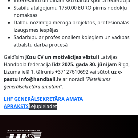
Interesantu un dinamisku darbu sporta federācijā
Stabilu atalgojumu 1750.00 EURO pirms nodokļu
nomaksas
Dalību nozīmīga mēroga projektos, profesionālās
izaugsmes iespējas
Sadarbību ar profesionāliem kolēģiem un vadības
atbalstu darba procesā
Gaidīsim
Jūsu CV un motivācijas vēstuli
Latvijas
Handbola federācijā
līdz 2025. gada 30. jūnijam
Rīgā,
Lizuma ielā 1, tālrunis +37127610692 vai sūtot
uz e-
pastu info@handball.lv
ar norādi
“Pieteikums
ģenerālsekretāra amatam”.
LHF ĢENERĀLSEKRETĀRA AMATA
APRAKSTS
Lejupielādēt