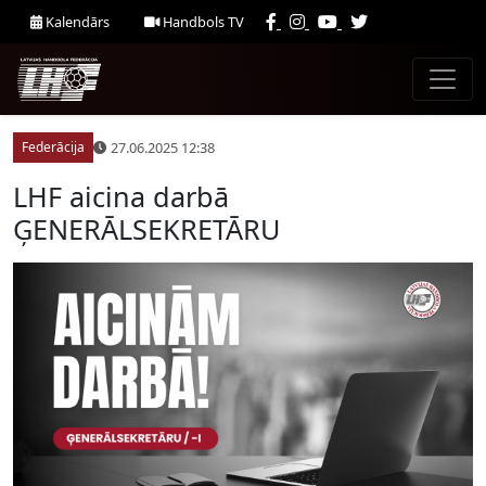
Kalendārs
Handbols TV
27.06.2025 12:38
Federācija
LHF aicina darbā
ĢENERĀLSEKRETĀRU