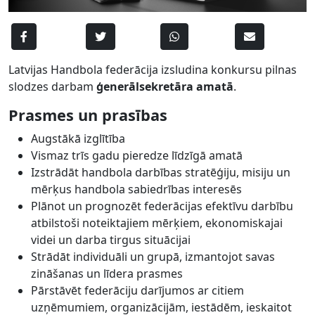
Latvijas Handbola federācija izsludina konkursu pilnas
slodzes darbam
ģenerālsekretāra amatā
.
Prasmes un prasības
Augstākā izglītība
Vismaz trīs gadu pieredze līdzīgā amatā
Izstrādāt handbola darbības stratēģiju, misiju un
mērķus handbola sabiedrības interesēs
Plānot un prognozēt federācijas efektīvu darbību
atbilstoši noteiktajiem mērķiem, ekonomiskajai
videi un darba tirgus situācijai
Strādāt individuāli un grupā, izmantojot savas
zināšanas un līdera prasmes
Pārstāvēt federāciju darījumos ar citiem
uzņēmumiem, organizācijām, iestādēm, ieskaitot