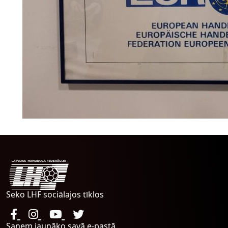
Seko LHF sociālajos tīklos
Saņem jaunāko savā e-pastā