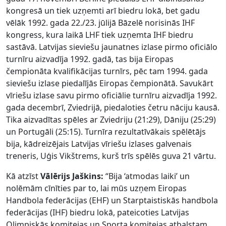
kongresā un tiek uzņemti arī biedru lokā, bet gadu
vēlāk 1992. gada 22./23. jūlijā Bāzelē norisinās IHF
kongress, kura laikā LHF tiek uzņemta IHF biedru
sastāvā. Latvijas sieviešu jaunatnes izlase pirmo oficiālo
turnīru aizvadīja 1992. gadā, tas bija Eiropas
čempionāta kvalifikācijas turnīrs, pēc tam 1994. gada
sieviešu izlase piedalījās Eiropas čempionātā. Savukārt
vīriešu izlase savu pirmo oficiālie turnīru aizvadīja 1992.
gada decembrī, Zviedrijā, piedaloties četru nāciju kausā.
Tika aizvadītas spēles ar Zviedriju (21:29), Dāniju (25:29)
un Portugāli (25:15). Turnīra rezultatīvākais spēlētājs
bija, kādreizējais Latvijas vīriešu izlases galvenais
treneris, Uģis Vikštrems, kurš trīs spēlēs guva 21 vārtu.
Kā atzīst
Vālērijs Jaškins:
“Bija ‘atmodas laiki’ un
nolēmām cīnīties par to, lai mūs uzņem Eiropas
Handbola federācijas (EHF) un Starptaistiskās handbola
federācijas (IHF) biedru lokā, pateicoties Latvijas
Olimpiskās komitejas un Sporta komitejas atbalstam,