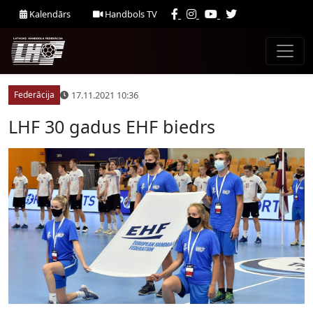
Kalendārs
Handbols TV
17.11.2021 10:36
Federācija
LHF 30 gadus EHF biedrs