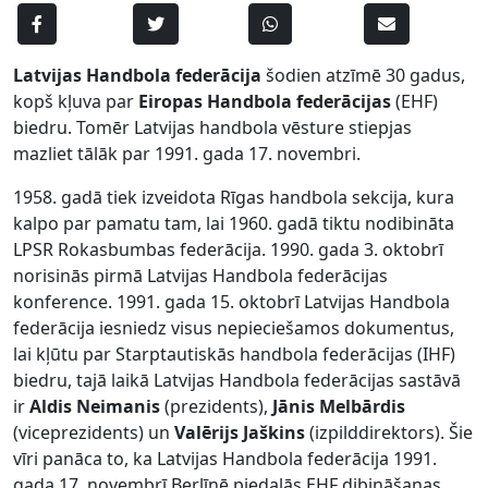
Latvijas Handbola federācija
šodien atzīmē 30 gadus,
kopš kļuva par
Eiropas Handbola federācijas
(EHF)
biedru. Tomēr Latvijas handbola vēsture stiepjas
mazliet tālāk par 1991. gada 17. novembri.
1958. gadā tiek izveidota Rīgas handbola sekcija, kura
kalpo par pamatu tam, lai 1960. gadā tiktu nodibināta
LPSR Rokasbumbas federācija. 1990. gada 3. oktobrī
norisinās pirmā Latvijas Handbola federācijas
konference. 1991. gada 15. oktobrī Latvijas Handbola
federācija iesniedz visus nepieciešamos dokumentus,
lai kļūtu par Starptautiskās handbola federācijas (IHF)
biedru, tajā laikā Latvijas Handbola federācijas sastāvā
ir
Aldis Neimanis
(prezidents),
Jānis Melbārdis
(viceprezidents) un
Valērijs Jaškins
(izpilddirektors). Šie
vīri panāca to, ka Latvijas Handbola federācija 1991.
gada 17. novembrī Berlīnē piedalās EHF dibināšanas