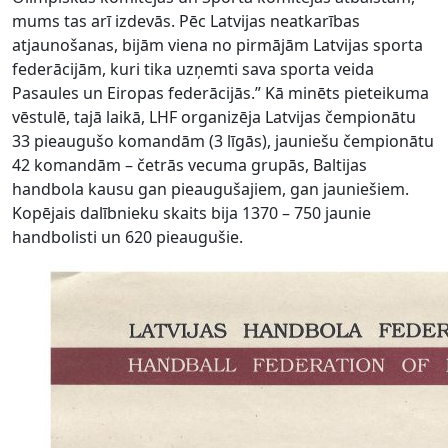
mums tas arī izdevās. Pēc Latvijas neatkarības
atjaunošanas, bijām viena no pirmājām Latvijas sporta
federācijām, kuri tika uzņemti sava sporta veida
Pasaules un Eiropas federācijās.” Kā minēts pieteikuma
vēstulē, tajā laikā, LHF organizēja Latvijas čempionātu
33 pieaugušo komandām (3 līgās), jauniešu čempionātu
42 komandām – četrās vecuma grupās, Baltijas
handbola kausu gan pieaugušajiem, gan jauniešiem.
Kopējais dalībnieku skaits bija 1370 – 750 jaunie
handbolisti un 620 pieaugušie.