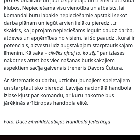
profesionalitāte un jauno spēlētāju un treneru attīstība
klubos. Nepieciešama visu vienotība un atbalsts, lai
komandai būtu labākie nepieciešamie apstākļi sekot
darba plānam un iegūt arvien lielāku pieredzi. Ir
skaidrs, ka joprojām nepieciešams iegulīt daudz darba,
atdeves un apņēmības no visiem, lai šo paaudzi, kurai ir
potenciāls, aizvestu līdz augstākajam starptautiskajam
līmenim. Kā saka –
cilvēks pļauj to, ko sēj,”
par izlases
nākotnes attīstības viecināšanas būtiskākajiem
aspektiem sacīja galvenais treneris Davors Čutura.
Ar sistemātisku darbu, uzticību jaunajiem spēlētājiem
un starptautisko pieredzi, Latvijas nacionālā handbola
izlase kļūst par komandu, ar kuru nākotnē būs
jārēķinās arī Eiropas handbola elitē.
Foto: Dace Eihvalde/Latvijas Handbola federācija