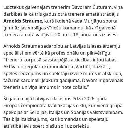
Līdztekus galvenajam trenerim Davoram Čuturam, viņa
darbības laikā trīs gadus otrā trenera amatā strādājis
Arnolds Straume
, kurš ikdienā vada Murjāņu sporta
ģimnāzijas Virslīgas vīriešu komandu, kā arī galvenā
trenera amatā vadījis U-20 un U-18 jaunatnes izlases.
Arnolds Straume sadarbību ar Latvijas izlases ārzemju
speciālistiem vērtē kā profesionālu un pilnvērtīgu:
“Treneru korpusā savstarpējās attiecības ir ļoti labas.
Aktīva un regulāra komunikācija. Varbūt, dažkārt,
spēles redzējums un spēlētāju izvēle mums ir atšķirīga,
taču ne kardināli. Jebkurā gadījumā, Davors ir galvenais
treneris un viņa lēmums ir noteicošais.”
Šī gada maijā Latvijas izlase noslēdza 2026. gada
Eiropas čempionāta kvalifikācijas ciklu, kur vienā grupā
spēkojās ar Serbijas, Itālijas un Spānijas valstsvienībām.
Tas bija izaicinājums, kas komandas un spēlētāju
attīstībā ļāvis spert plašu soli uz priekšu.