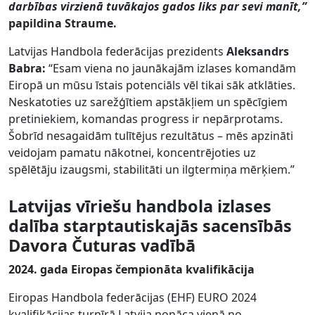
darbības virzienā tuvākajos gados liks par sevi manīt,”
papildina Straume.
Latvijas Handbola federācijas prezidents
Aleksandrs
Babra:
“Esam viena no jaunākajām izlases komandām
Eiropā un mūsu īstais potenciāls vēl tikai sāk atklāties.
Neskatoties uz sarežģītiem apstākļiem un spēcīgiem
pretiniekiem, komandas progress ir nepārprotams.
Šobrīd nesagaidām tulītējus rezultātus – mēs apzināti
veidojam pamatu nākotnei, koncentrējoties uz
spēlētāju izaugsmi, stabilitāti un ilgtermiņa mērķiem.”
Latvijas vīriešu handbola izlases
dalība starptautiskajās sacensībās
Davora Čuturas vadībā
2024. gada Eiropas čempionāta kvalifikācija
Eiropas Handbola federācijas (EHF) EURO 2024
kvalifikācijas turnīrā Latvija nonāca vienā no