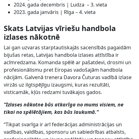
2024. gada decembris | Ludza – 3. vieta
2023. gada janvāris | Rīga – 4. vieta
Skats Latvijas vīriešu handbola
izlases nākotnē
Lai gan uzvaras starptautiskajās sacensībās pagaidām
bijušas retas, Latvijas handbola izlases attīstība ir
acīmredzama. Komanda spēlē ar pašatdevi, drosmi un
profesionālismu pret Eiropas vadošajām handbola
nācijām. Galvenā trenera Davora Čuturas vadībā izlase
virzās uz ilgtspējīgu izaugsmi, kuras rezultāti,
visticamāk, kļūs redzami tuvākajos gados.
“Izlases nākotne būs atkarīga no mums visiem, ne
tikai no spēlētājiem, kas būs laukumā.”
“Tikpat svarīga ir arī federācijas administrācijas un
vadības, valdības, sponsoru un sabiedrības atbalsts,