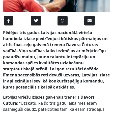
Pēdējos trīs gadus Latvijas nacionālā vīriešu
handbola izlase piedzīvojusi būtiskas pārmaiņas un
attīstības ceļu galvenā trenera Davora Čuturas
vadībā. Viņa vadības laiks iezīmējas ar mērķtiecīgu
paaudžu maiņu, jauno talantu integrāciju un
komandas spēles kvalitātes uzlabošanu
starptautiskajā arēnā. Lai gan rezultāti dažāda
līmeņa sacensībās reti devuši uzvaras, Latvijas izlase
ir apliecinājusi sevi kā konkurētspējīgu komandu,
kuras potenciāls tikai sāk atklāties.
Latvijas vīriešu izlases galvenais treneris
Davors
Čutura
: “Uzskatu, ka šo trīs gadu laikā mēs esam
sasnieguši daudz, pateicoties tam, ka esam strādājuši,