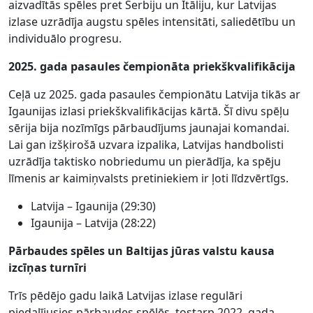
aizvadītās spēles pret Serbiju un Itāliju, kur Latvijas
izlase uzrādīja augstu spēles intensitāti, saliedētību un
individuālo progresu.
2025. gada pasaules čempionāta priekškvalifikācija
Ceļā uz 2025. gada pasaules čempionātu Latvija tikās ar
Igaunijas izlasi priekškvalifikācijas kārtā. Šī divu spēļu
sērija bija nozīmīgs pārbaudījums jaunajai komandai.
Lai gan izšķirošā uzvara izpalika, Latvijas handbolisti
uzrādīja taktisko nobriedumu un pierādīja, ka spēju
līmenis ar kaimiņvalsts pretiniekiem ir ļoti līdzvērtīgs.
Latvija – Igaunija (29:30)
Igaunija – Latvija (28:22)
Pārbaudes spēles un Baltijas jūras valstu kausa
izcīņas turnīri
Trīs pēdējo gadu laikā Latvijas izlase regulāri
piedalījusies pārbaudes spēlēs, tostarp 2022. gada