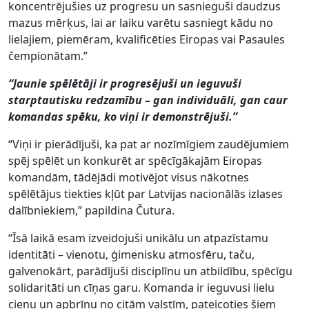
koncentrējušies uz progresu un sasnieguši daudzus
mazus mērķus, lai ar laiku varētu sasniegt kādu no
lielajiem, piemēram, kvalificēties Eiropas vai Pasaules
čempionātam.”
“Jaunie spēlētāji ir progresējuši un ieguvuši
starptautisku redzamību – gan individuāli, gan caur
komandas spēku, ko viņi ir demonstrējuši.”
“Viņi ir pierādījuši, ka pat ar nozīmīgiem zaudējumiem
spēj spēlēt un konkurēt ar spēcīgākajām Eiropas
komandām, tādējādi motivējot visus nākotnes
spēlētājus tiekties kļūt par Latvijas nacionālās izlases
dalībniekiem,” papildina Čutura.
“Īsā laikā esam izveidojuši unikālu un atpazīstamu
identitāti – vienotu, ģimenisku atmosfēru, taču,
galvenokārt, parādījuši disciplīnu un atbildību, spēcīgu
solidaritāti un cīņas garu. Komanda ir ieguvusi lielu
cieņu un apbrīnu no citām valstīm, pateicoties šiem