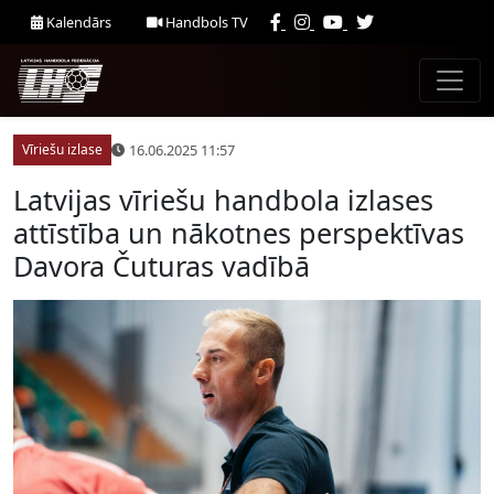
Kalendārs
Handbols TV
16.06.2025 11:57
Vīriešu izlase
Latvijas vīriešu handbola izlases
attīstība un nākotnes perspektīvas
Davora Čuturas vadībā