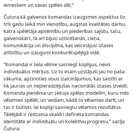
iemesliem un savas spēles dēļ.“
Čutura kā galvenos komandas izaugsmes aspektus šo
trīs gadu laikā min vienotību, augstas kvalitātes darbu,
katra spēlētāja apņēmību un piederības sajūtu, taču,
galvenokārt, tā arī bijusi uzticēšanās, cieņa,
komunikācija un disciplīna, kas veicinājusi izlases
attīstību un izaugsmi konkurētspējīgā vidē.
“Komandai ir liela vēlme sasniegt kopīgus, nevis
individuālus mērķus. Uz to esam uzstājuši jau no paša
sākuma, apzinoties visus izaicinājumus, kas saistīti ar
tik jaunas un nepieredzējušas nacionālās izlases izveidi.
Komanda pieņēma un sekoja spēles modelim, kuru mēs
vēlamies spēlēt, un veidam, kādā to vēlamies darīt, un
tas ir būtiski, lai kopīgi sasniegtu vēlamos rezultātus.
Tādējādi ir redzama skaidri definēta komandas
identitāte ar individuālu un kolektīvu progresu,” sacīja
Čutura.