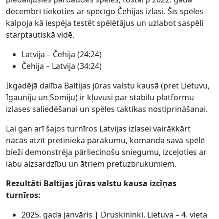
decembrī tiekoties ar spēcīgo Čehijas izlasi. Šīs spēles
kalpoja kā iespēja testēt spēlētājus un uzlabot saspēli
starptautiskā vidē.
Latvija – Čehija (24:24)
Čehija – Latvija (34:24)
Ikgadējā dalība Baltijas jūras valstu kausā (pret Lietuvu,
Igauniju un Somiju) ir kļuvusi par stabilu platformu
izlases saliedēšanai un spēles taktikas nostiprināšanai.
Lai gan arī šajos turnīros Latvijas izlasei vairākkārt
nācās atzīt pretinieka pārākumu, komanda savā spēlē
bieži demonstrēja pārliecinošu sniegumu, izceļoties ar
labu aizsardzību un ātriem pretuzbrukumiem.
Rezultāti Baltijas jūras valstu kausa izcīņas
turnīros:
2025. gada janvāris | Druskininki, Lietuva – 4. vieta