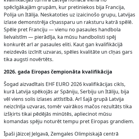
spēcīgākajām grupām, kur pretiniekos bija Francija,
Polija un Itālija. Neskatoties uz izaicinošo grupu, Latvijas
izlase demonstrēja cīņassparu un raksturu katrā spēlē.
Spēle pret Franciju — vienu no pasaules handbola
lielvalstīm — pierādīja, ka mūsu handbolisti spēj
konkurēt arī ar pasaules eliti. Kaut gan kvalifikācijā
neizdevās izcīnīt uzvaras, spēles kvalitāte un cīņas gars
tika augsti novērtēts.
2026. gada Eiropas čempionāta kvalifikācija
Šogad aizvadītais EHF EURO 2026 kvalifikācijas cikls,
kurā Latvija spēkojās ar Spāniju, Serbiju un Itāliju, bija
vēl viens solis izlases attīstībā. Arī šajā grupā Latvija
neizcīnīja uzvaras, tomēr vairākos mačos rezultāts tika
izšķirts tikai pēdējās minūtēs, apliecinot mūsu
komandas spēju noturēt tempu pret Eiropas grandiem.
Īpaši jāizceļ Jelgavā, Zemgales Olimpiskajā centrā