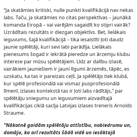
“Ja skatāmies kritiski, nulle punkti kvalifikācijā nav nekas
labs. Taču, ja skatāmies no citas perspektīvas – jaunākā
komanda Eiropā – vai varējām sagaidīt ko stipri vairāk?
Uzrādītais rezultāts ir diezgan objektīvs. Bet, lielākais
ieguvums, šajā kvalifikācijā – tika iesaistīti ļoti daudz
jaunie spēlētāji, kuri sevi labi parādīja. Lielākais
pienesums šogad ir iekrātā pieredze un ārzemju klubu
interese par mūsu spēlētājiem. Līdz ar dalību izlasē,
vairākiem jauniešiem ir jauni līgumi ārzemēs, tāpēc, es
uzskatu, ka tas ir pareizais ceļš. Ja spēlētājs tiek klubā,
kur spēlē profesionālā vai vismaz pusprofesionālā
līmenī, izlases kontekstā tas ir ļoti labs rādītājs,” par
spēlētāju sniegumu un ieguvumiem aizvadītajā
kvalifikācijas ciklā sacīja Latvijas izlases treneris Arnolds
Straume.
“Nākotnē gaidām spēlētāju attīstību, nobiedrumu un,
domāju, ka arī rezultāts šādā vidē un iesāktajā