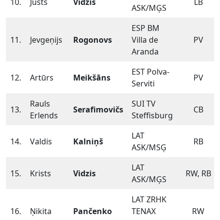
10.
Justs
Vidzis
LB
ASK/MĢS
ESP BM
11.
Jevgeņijs
Rogonovs
Villa de
PV
Aranda
EST Polva-
12.
Artūrs
Meikšāns
PV
Serviti
Rauls
SUI TV
13.
Serafimovičs
CB
Erlends
Steffisburg
LAT
14.
Valdis
Kalniņš
RB
ASK/MSĢ
LAT
15.
Krists
Vidzis
RW, RB
ASK/MĢS
LAT ZRHK
16.
Ņikita
Pančenko
TENAX
RW