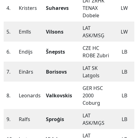
LAT ZRHK
4.
Kristers
Suharevs
TENAX
LW
Dobele
LAT
5.
Emīls
Vilsons
LW
ASK/MSĢ
CZE HC
6.
Endijs
Šnepsts
LB
ROBE Zubri
LAT SK
7.
Einārs
Borisovs
LB
Latgols
GER HSC
8.
Leonards
Valkovskis
2000
LB
Coburg
LAT
9.
Ralfs
Sproģis
LB
ASK/MĢS
LAT