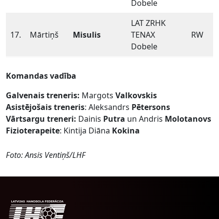
Dobele
LAT ZRHK
17.
Mārtiņš
Misulis
TENAX
RW
Dobele
Komandas vadība
Galvenais treneris:
Margots
Valkovskis
Asistējošais treneris
: Aleksandrs
Pētersons
Vārtsargu treneri:
Dainis
Putra
un Andris
Molotanovs
Fizioterapeite
: Kintija Diāna
Kokina
Foto: Ansis Ventiņš/LHF