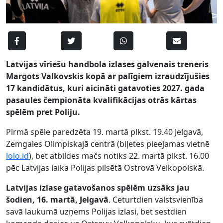
Latvijas vīriešu handbola izlases galvenais treneris
Margots Valkovskis kopā ar palīgiem izraudzījušies
17 kandidātus, kuri aicināti gatavoties 2027. gada
pasaules čempionāta kvalifikācijas otrās kārtas
spēlēm pret Poliju.
Pirmā spēle paredzēta 19. martā plkst. 19.40 Jelgavā,
Zemgales Olimpiskajā centrā (biļetes pieejamas vietnē
lolo.id
), bet atbildes mačs notiks 22. martā plkst. 16.00
pēc Latvijas laika Polijas pilsētā Ostrovā Velkopolskā.
Latvijas izlase gatavošanos spēlēm uzsāks jau
šodien, 16. martā, Jelgavā
. Ceturtdien valstsvienība
savā laukumā uzņems Polijas izlasi, bet sestdien