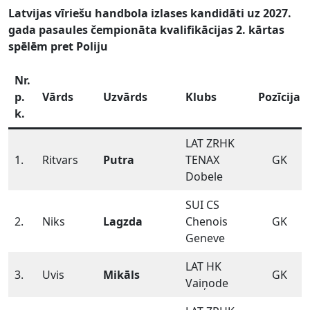
Latvijas vīriešu handbola izlases kandidāti uz 2027.
gada pasaules čempionāta kvalifikācijas 2. kārtas
spēlēm pret Poliju
Nr.
p.
Vārds
Uzvārds
Klubs
Pozīcija
k.
LAT ZRHK
1.
Ritvars
Putra
TENAX
GK
Dobele
SUI CS
2.
Niks
Lagzda
Chenois
GK
Geneve
LAT HK
3.
Uvis
Mikāls
GK
Vaiņode