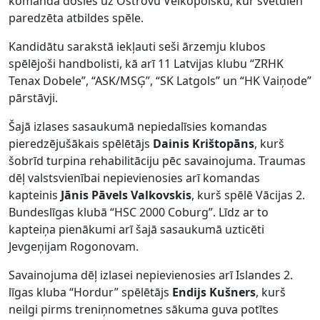
komanda dosies uz Ostrovu Velkopolsku, kur svētdien
paredzēta atbildes spēle.
Kandidātu sarakstā iekļauti seši ārzemju klubos
spēlējoši handbolisti, kā arī 11 Latvijas klubu “ZRHK
Tenax Dobele”, “ASK/MSĢ”, “SK Latgols” un “HK Vaiņode”
pārstāvji.
Šajā izlases sasaukumā nepiedalīsies komandas
pieredzējušākais spēlētājs
Dainis Krištopāns
, kurš
šobrīd turpina rehabilitāciju pēc savainojuma. Traumas
dēļ valstsvienībai nepievienosies arī komandas
kapteinis
Jānis Pāvels Valkovskis
, kurš spēlē Vācijas 2.
Bundeslīgas klubā “HSC 2000 Coburg”. Līdz ar to
kapteiņa pienākumi arī šajā sasaukumā uzticēti
Jevgeņijam Rogonovam.
Savainojuma dēļ izlasei nepievienosies arī Islandes 2.
līgas kluba “Hordur” spēlētājs
Endijs Kušners
, kurš
neilgi pirms treniņnometnes sākuma guva potītes