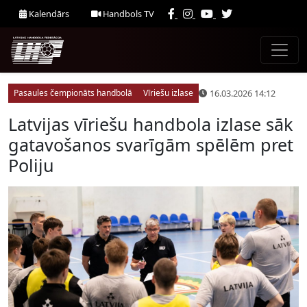
Kalendārs
Handbols TV
16.03.2026 14:12
Pasaules čempionāts handbolā
Vīriešu izlase
Latvijas vīriešu handbola izlase sāk
gatavošanos svarīgām spēlēm pret
Poliju