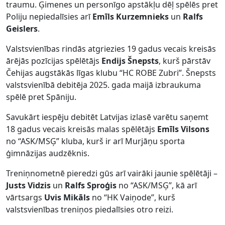
traumu. Ģimenes un personīgo apstākļu dēļ spēlēs pret
Poliju nepiedalīsies arī
Emīls Kurzemnieks
un
Ralfs
Geislers
.
Valstsvienības rindās atgriezies 19 gadus vecais kreisās
ārējās pozīcijas spēlētājs
Endijs Šnepsts
, kurš pārstāv
Čehijas augstākās līgas klubu “HC ROBE Zubri”. Šnepsts
valstsvienībā debitēja 2025. gada maijā izbraukuma
spēlē pret Spāniju.
Savukārt iespēju debitēt Latvijas izlasē varētu saņemt
18 gadus vecais kreisās malas spēlētājs
Emīls Vilsons
no “ASK/MSĢ” kluba, kurš ir arī Murjāņu sporta
ģimnāzijas audzēknis.
Treniņnometnē pieredzi gūs arī vairāki jaunie spēlētāji –
Justs Vidzis
un
Ralfs Sproģis
no “ASK/MSĢ”, kā arī
vārtsargs
Uvis Mikāls
no “HK Vaiņode”, kurš
valstsvienības treniņos piedalīsies otro reizi.