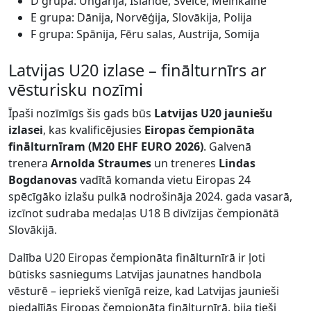
D grupa: Ungārija, Islande, Šveice, Melnkalne
E grupa: Dānija, Norvēģija, Slovākija, Polija
F grupa: Spānija, Fēru salas, Austrija, Somija
Latvijas U20 izlase – finālturnīrs ar
vēsturisku nozīmi
Īpaši nozīmīgs šis gads būs
Latvijas U20 jauniešu
izlasei
, kas kvalificējusies
Eiropas čempionāta
finālturnīram (M20 EHF EURO 2026)
. Galvenā
trenera
Arnolda Straumes
un treneres
Lindas
Bogdanovas
vadītā komanda vietu Eiropas 24
spēcīgāko izlašu pulkā nodrošināja 2024. gada vasarā,
izcīnot sudraba medaļas U18 B divīzijas čempionātā
Slovākijā.
Dalība U20 Eiropas čempionāta finālturnīrā ir ļoti
būtisks sasniegums Latvijas jaunatnes handbola
vēsturē – iepriekš vienīgā reize, kad Latvijas jaunieši
piedalījās Eiropas čempionāta finālturnīrā, bija tieši