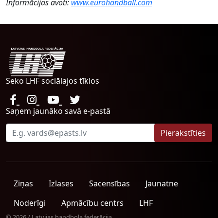
Informācijas avoti:
www.eurohandball.com
Seko LHF sociālajos tīklos
Saņem jaunāko savā e-pastā
Ziņas
Izlases
Sacensības
Jaunatne
Noderīgi
Apmācību centrs
LHF
© 2026 / Latvijas handbola federācija.