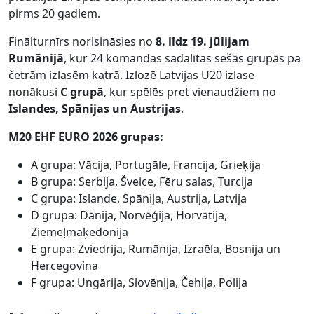
pirms 20 gadiem.
Finālturnīrs norisināsies no
8. līdz 19. jūlijam
Rumānijā
, kur 24 komandas sadalītas sešās grupās pa
četrām izlasēm katrā. Izlozē Latvijas U20 izlase
nonākusi
C grupā
, kur spēlēs pret vienaudžiem no
Islandes, Spānijas un Austrijas
.
M20 EHF EURO 2026 grupas:
A grupa: Vācija, Portugāle, Francija, Grieķija
B grupa: Serbija, Šveice, Fēru salas, Turcija
C grupa: Islande, Spānija, Austrija, Latvija
D grupa: Dānija, Norvēģija, Horvātija,
Ziemeļmaķedonija
E grupa: Zviedrija, Rumānija, Izraēla, Bosnija un
Hercegovina
F grupa: Ungārija, Slovēnija, Čehija, Polija