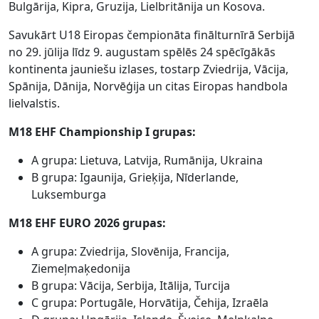
Bulgārija, Kipra, Gruzija, Lielbritānija un Kosova.
Savukārt U18 Eiropas čempionāta finālturnīrā Serbijā
no 29. jūlija līdz 9. augustam spēlēs 24 spēcīgākās
kontinenta jauniešu izlases, tostarp Zviedrija, Vācija,
Spānija, Dānija, Norvēģija un citas Eiropas handbola
lielvalstis.
M18 EHF Championship I grupas:
A grupa: Lietuva, Latvija, Rumānija, Ukraina
B grupa: Igaunija, Grieķija, Nīderlande,
Luksemburga
M18 EHF EURO 2026 grupas:
A grupa: Zviedrija, Slovēnija, Francija,
Ziemeļmaķedonija
B grupa: Vācija, Serbija, Itālija, Turcija
C grupa: Portugāle, Horvātija, Čehija, Izraēla