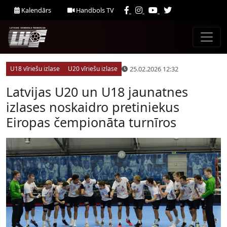
Kalendārs
Handbols TV
25.02.2026 12:32
U18 vīriešu izlase
U20 vīriešu izlase
Latvijas U20 un U18 jaunatnes
izlases noskaidro pretiniekus
Eiropas čempionāta turnīros