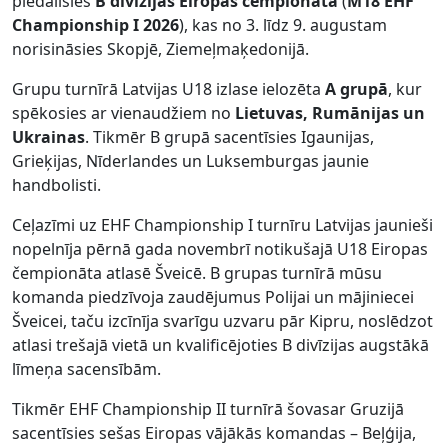
piedalīsies
B divīzijas Eiropas čempionātā
(
M18 EHF
Championship I 2026
), kas no 3. līdz 9. augustam
norisināsies Skopjē, Ziemeļmaķedonijā.
Grupu turnīrā Latvijas U18 izlase ielozēta
A grupā
, kur
spēkosies ar vienaudžiem no
Lietuvas, Rumānijas un
Ukrainas
. Tikmēr B grupā sacentīsies Igaunijas,
Grieķijas, Nīderlandes un Luksemburgas jaunie
handbolisti.
Ceļazīmi uz EHF Championship I turnīru Latvijas jaunieši
nopelnīja pērnā gada novembrī notikušajā U18 Eiropas
čempionāta atlasē Šveicē. B grupas turnīrā mūsu
komanda piedzīvoja zaudējumus Polijai un mājiniecei
Šveicei, taču izcīnīja svarīgu uzvaru pār Kipru, noslēdzot
atlasi trešajā vietā un kvalificējoties B divīzijas augstākā
līmeņa sacensībām.
Tikmēr EHF Championship II turnīrā šovasar Gruzijā
sacentīsies sešas Eiropas vājākās komandas – Beļģija,