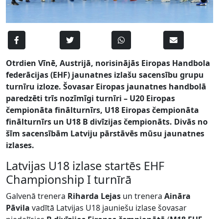
Otrdien Vīnē, Austrijā, norisinājās Eiropas Handbola
federācijas (EHF) jaunatnes izlašu sacensību grupu
turnīru izloze. Šovasar Eiropas jaunatnes handbolā
paredzēti trīs nozīmīgi turnīri – U20 Eiropas
čempionāta finālturnīrs, U18 Eiropas čempionāta
finālturnīrs un U18 B divīzijas čempionāts. Divās no
šīm sacensībām Latviju pārstāvēs mūsu jaunatnes
izlases.
Latvijas U18 izlase startēs EHF
Championship I turnīrā
Galvenā trenera
Riharda Lejas
un trenera
Aināra
Pāvila
vadītā Latvijas U18 jauniešu izlase šovasar