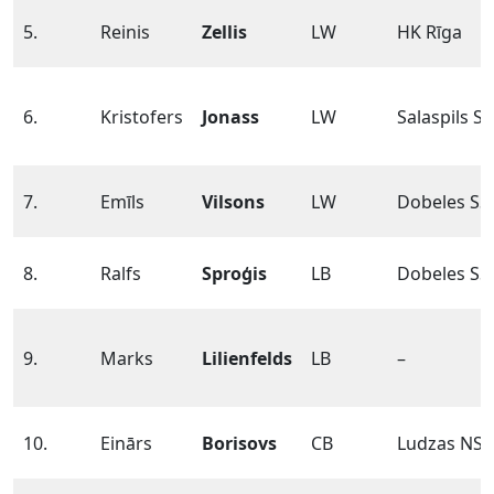
5.
Reinis
Zellis
LW
HK Rīga
6.
Kristofers
Jonass
LW
Salaspils SS
7.
Emīls
Vilsons
LW
Dobeles SS
8.
Ralfs
Sproģis
LB
Dobeles SS
9.
Marks
Lilienfelds
LB
–
10.
Einārs
Borisovs
CB
Ludzas NSS