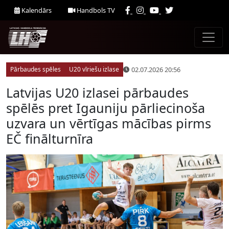
Kalendārs
Handbols TV
02.07.2026 20:56
Pārbaudes spēles
U20 vīriešu izlase
Latvijas U20 izlasei pārbaudes
spēlēs pret Igauniju pārliecinoša
uzvara un vērtīgas mācības pirms
EČ finālturnīra