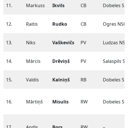
11.
Markuss
Ikvils
CB
Dobeles SS
12.
Raitis
Rudko
CB
Ogres NSC
13.
Niks
Vaškevičs
PV
Ludzas NSS
14.
Mārcis
Drēviņš
PV
Salaspils SS
15.
Valdis
Kalniņš
RB
Dobeles SS
16.
Mārtiņš
Misulis
RW
Dobeles SS
17.
Andis
Bors
RW
–