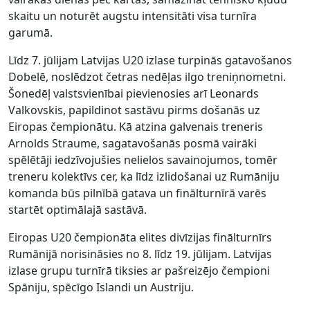
skaitu un noturēt augstu intensitāti visa turnīra
garumā.
Līdz 7. jūlijam Latvijas U20 izlase turpinās gatavošanos
Dobelē, noslēdzot četras nedēļas ilgo treniņnometni.
Šonedēļ valstsvienībai pievienosies arī Leonards
Valkovskis, papildinot sastāvu pirms došanās uz
Eiropas čempionātu. Kā atzina galvenais treneris
Arnolds Straume, sagatavošanās posmā vairāki
spēlētāji iedzīvojušies nelielos savainojumos, tomēr
treneru kolektīvs cer, ka līdz izlidošanai uz Rumāniju
komanda būs pilnībā gatava un finālturnīrā varēs
startēt optimālajā sastāvā.
Eiropas U20 čempionāta elites divīzijas finālturnīrs
Rumānijā norisināsies no 8. līdz 19. jūlijam. Latvijas
izlase grupu turnīrā tiksies ar pašreizējo čempioni
Spāniju, spēcīgo Islandi un Austriju.