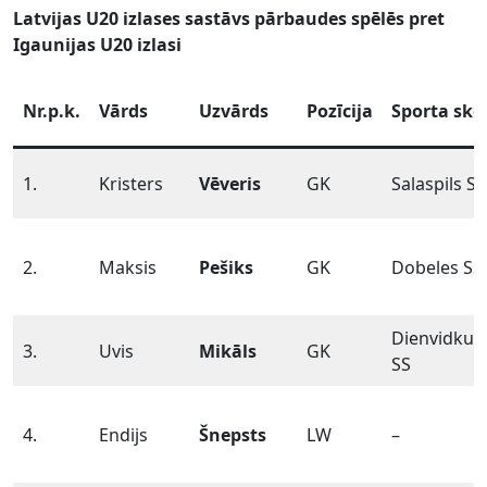
Latvijas U20 izlases sastāvs pārbaudes spēlēs pret
Igaunijas U20 izlasi
Nr.p.k.
Vārds
Uzvārds
Pozīcija
Sporta sko
1.
Kristers
Vēveris
GK
Salaspils SS
2.
Maksis
Pešiks
GK
Dobeles SS
Dienvidkur
3.
Uvis
Mikāls
GK
SS
4.
Endijs
Šnepsts
LW
–