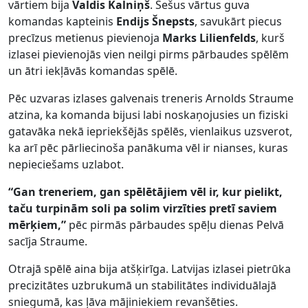
vārtiem bija
Valdis Kalniņš
. Sešus vārtus guva
komandas kapteinis
Endijs Šnepsts
, savukārt piecus
precīzus metienus pievienoja
Marks Lilienfelds
, kurš
izlasei pievienojās vien neilgi pirms pārbaudes spēlēm
un ātri iekļāvās komandas spēlē.
Pēc uzvaras izlases galvenais treneris Arnolds Straume
atzina, ka komanda bijusi labi noskaņojusies un fiziski
gatavāka nekā iepriekšējās spēlēs, vienlaikus uzsverot,
ka arī pēc pārliecinoša panākuma vēl ir nianses, kuras
nepieciešams uzlabot.
“Gan treneriem, gan spēlētājiem vēl ir, kur pielikt,
taču turpinām soli pa solim virzīties pretī saviem
mērķiem,”
pēc pirmās pārbaudes spēļu dienas Pelvā
sacīja Straume.
Otrajā spēlē aina bija atšķirīga. Latvijas izlasei pietrūka
precizitātes uzbrukumā un stabilitātes individuālajā
sniegumā, kas ļāva mājiniekiem revanšēties.