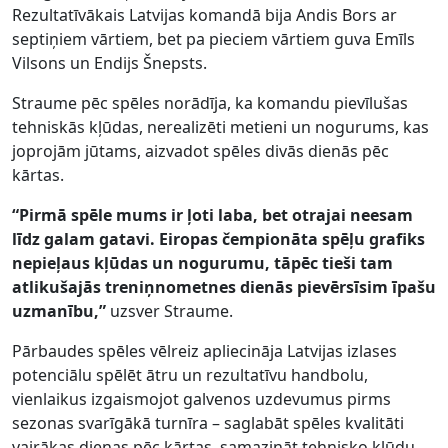
Rezultatīvākais Latvijas komandā bija Andis Bors ar
septiņiem vārtiem, bet pa pieciem vārtiem guva Emīls
Vilsons un Endijs Šnepsts.
Straume pēc spēles norādīja, ka komandu pievīlušas
tehniskās kļūdas, nerealizēti metieni un nogurums, kas
joprojām jūtams, aizvadot spēles divās dienās pēc
kārtas.
“Pirmā spēle mums ir ļoti laba, bet otrajai neesam
līdz galam gatavi. Eiropas čempionāta spēļu grafiks
nepieļaus kļūdas un nogurumu, tāpēc tieši tam
atlikušajās treniņnometnes dienās pievērsīsim īpašu
uzmanību,”
uzsver Straume.
Pārbaudes spēles vēlreiz apliecināja Latvijas izlases
potenciālu spēlēt ātru un rezultatīvu handbolu,
vienlaikus izgaismojot galvenos uzdevumus pirms
sezonas svarīgākā turnīra – saglabāt spēles kvalitāti
vairākas dienas pēc kārtas, samazināt tehnisko kļūdu