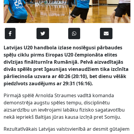
Latvijas U20 handbola izlase noslēgusi pārbaudes
spēļu ciklu pirms Eiropas U20 čempionāta elites
divīzijas finālturnīra Rumānijā. Pelvā aizvadītajās
divās spēlēs pret Igaunijas vienaudžiem tika izcīnīta
pārliecinoša uzvara ar 40:26 (20:10), bet dienu vēlāk
piedzīvots zaudējums ar 29:31 (16:16).
Pirmajā spēlē Arnolda Straumes vadītā komanda
demonstrēja augstu spēles tempu, disciplinētu
aizsardzību un ievērojami labāku fizisko sagatavotību
nekā iepriekš Baltijas jūras kausa izcīņā pret Somiju.
Rezultatīvākais Latvijas valstsvienībā ar desmit gūtajiem