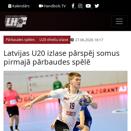
Kalendārs
Handbols TV
27.06.2026 18:17
Pārbaudes spēles
U20 vīriešu izlase
Latvijas U20 izlase pārspēj somus
pirmajā pārbaudes spēlē