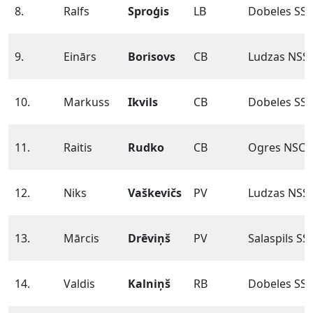
8.
Ralfs
Sproģis
LB
Dobeles SS
9.
Einārs
Borisovs
CB
Ludzas NSS
10.
Markuss
Ikvils
CB
Dobeles SS
11.
Raitis
Rudko
CB
Ogres NSC
12.
Niks
Vaškevičs
PV
Ludzas NSS
13.
Mārcis
Drēviņš
PV
Salaspils SS
14.
Valdis
Kalniņš
RB
Dobeles SS