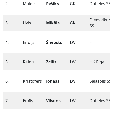
2.
Maksis
Pešiks
GK
Dobeles SS
Dienvidkur
3.
Uvis
Mikāls
GK
SS
4.
Endijs
Šnepsts
LW
–
5.
Reinis
Zellis
LW
HK Rīga
6.
Kristofers
Jonass
LW
Salaspils SS
7.
Emīls
Vilsons
LW
Dobeles SS