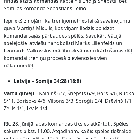
rindās atzīts komandas kapteinis Endijs Šnepsts, bet
Somijas komandā Sebastians Leino.
Iepriekš ziņojām, ka treniņometnes laikā savainojumu
guva Mārtiņš Misulis, kas viņam liedzis palīdzēt
komandai šajās pārbaudes spēlēs. Savukārt Vācijā
spēlējošie latviešu handbolisti Marks Lilienfelds un
Leonards Valkovskis mācību eksāmenu kārtošanas dēļ
komandai treniņu procesā pievienosies vien
nākamnedēļ.
Latvija – Somija 34:28 (18:9)
Vārtu guvēji
–
Kalniņš 6/7, Šnepsts 6/9, Bors 5/6, Rudko
5/11, Borisovs 4/6, Vilsons 3/3, Sproģis 2/4, Drēviņš 1/1,
Zellis 1/1, Ikvils 1/4
Rīt, 28. jūnijā, abas komandas tiksies atkārtoti. Spēles
sākums plkst. 11.00. Atgādinām, ka šīs spēles tiešraidē
netiek pārraidītas, tāpēc līdzjutēji aicināti atbalstīt