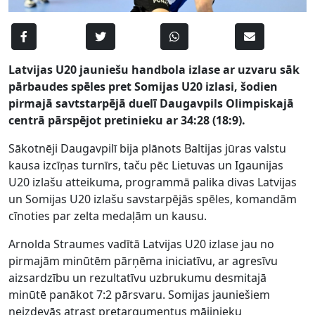
Latvijas U20 jauniešu handbola izlase ar uzvaru sāk
pārbaudes spēles pret Somijas U20 izlasi, šodien
pirmajā savtstarpējā duelī
Daugavpils Olimpiskajā
centrā pārspējot pretinieku ar 34:28 (18:9).
Sākotnēji Daugavpilī bija plānots Baltijas jūras valstu
kausa izcīņas turnīrs, taču pēc Lietuvas un Igaunijas
U20 izlašu atteikuma, programmā palika divas Latvijas
un Somijas U20 izlašu savstarpējās spēles, komandām
cīnoties par zelta medaļām un kausu.
Arnolda Straumes vadītā Latvijas U20 izlase jau no
pirmajām minūtēm pārņēma iniciatīvu, ar agresīvu
aizsardzību un rezultatīvu uzbrukumu desmitajā
minūtē panākot 7:2 pārsvaru. Somijas jauniešiem
neizdevās atrast pretargumentus mājinieku