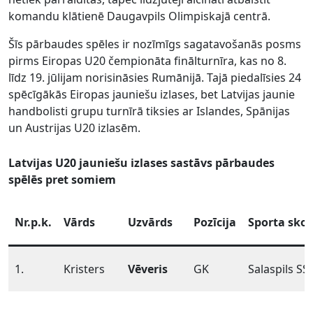
komandu klātienē Daugavpils Olimpiskajā centrā.
Šīs pārbaudes spēles ir nozīmīgs sagatavošanās posms
pirms Eiropas U20 čempionāta finālturnīra, kas no 8.
līdz 19. jūlijam norisināsies Rumānijā. Tajā piedalīsies 24
spēcīgākās Eiropas jauniešu izlases, bet Latvijas jaunie
handbolisti grupu turnīrā tiksies ar Islandes, Spānijas
un Austrijas U20 izlasēm.
Latvijas U20 jauniešu izlases sastāvs pārbaudes
spēlēs pret somiem
Nr.p.k.
Vārds
Uzvārds
Pozīcija
Sporta skol
1.
Kristers
Vēveris
GK
Salaspils SS