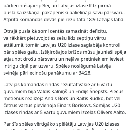
pārliecinošajai spēlei, un Latvijas izlase līdz pirmā
puslaika izskaņai pakāpeniski palielināja savu pārsvaru.
Atpūtā komandas devās pie rezultāta 18:9 Latvijas labā.
Otrajā puslaikā somi centās samazināt deficītu,
vairākkārt pietuvojoties sešu līdz septiņu vārtu
attālumā, tomēr Latvijas U20 izlase saglabāja kontroli
pār spēles gaitu. Izšķirošajos brīžos mūsu jaunieši spēja
atjaunot drošu pārsvaru un neļāva pretiniekiem ieviest
intrigu cīņā par uzvaru. Spēles noslēgumā Latvija
svinēja pārliecinošu panākumu ar 34:28.
Latvijas komandas rindās rezultatīvākie ar 6 vārtu
guvumiem bija Valdis Kalniņš un Endijs Šnepsts. Piecus
metienus realizēja Andis Bors un Raitis Rudko, bet vēl
četrus vārtus pievienoja Einārs Borisovs. Somijas U20
izlases rindās ar 5 vārtu guvumiem izcēlās Olivers Aalto.
Par šīs spēles vērtīgāko spēlētāju Latvijas U20 izlases