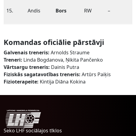
15.
Andis
Bors
RW
–
Komandas oficiālie pārstāvji
Galvenais treneris:
Arnolds Straume
Treneri:
Linda Bogdanova, Ņikita Pančenko
Vārtsargu treneris:
Dainis Putra
Fiziskās sagatavotības treneris:
Artūrs Paiķis
Fizioterapeite:
Kintija Diāna Kokina
Seko LHF sociālajos tīklos