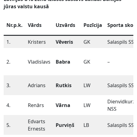
jūras valstu kausā
Nr.p.k.
Vārds
Uzvārds
Pozīcija
Sporta skol
1.
Kristers
Vēveris
GK
Salaspils SS
2.
Vladislavs
Babra
GK
–
3.
Adrians
Rutkis
LW
Salaspils SS
Dienvidkurz
4.
Renārs
Vārna
LW
NSS
Edvarts
5.
Purviņš
LB
Salaspils SS
Ernests