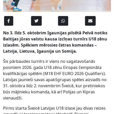
No 3. līdz 5. oktobrim Igaunijas pilsētā Pelvā notiks
Baltijas jūras valstu kausa izcīņas turnīrs U18 zēnu
izlasēm. Spēkiem mērosies četras komandas –
Latvija, Lietuva, Igaunija un Somija.
Šis pārbaudes turnīrs ir viens no sagatavošanās
posmiem 2026. gada U18 zēnu Eiropas čempionāta
kvalifikācijas spēlēm (M18 EHF EURO 2026 Qualifiers).
Latvijas jaunieši savas apakšgrupas spēles aizvadīs no
31. oktobra līdz 2. novembrim Šveicē, kur pretiniekos
būs mājinieku komanda, kā arī Polijas un Kipras
vienaudži.
Pirms starta Šveicē Latvijas U18 izlase jau divas reizes