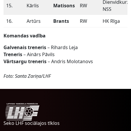
Dienvidkurz
15.
Kārlis
Matisons
RW
NSS
16.
Artūrs
Brants
RW
HK Rīga
Komandas vadība
Galvenais treneris
– Rihards Leja
Treneris
– Ainārs Pāvils
Vārtsargu treneris
– Andris Molotanovs
Foto: Santa Zariņa/LHF
Seko LHF sociālajos tīklos