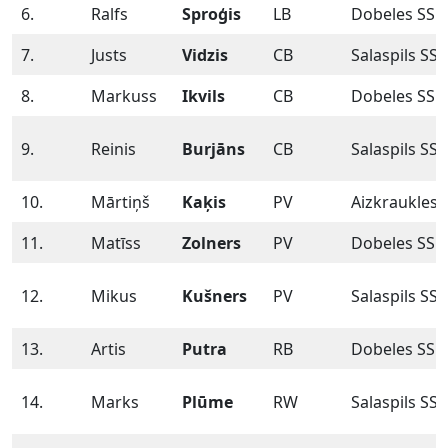
6.
Ralfs
Sproģis
LB
Dobeles SS
7.
Justs
Vidzis
CB
Salaspils SS
8.
Markuss
Ikvils
CB
Dobeles SS
9.
Reinis
Burjāns
CB
Salaspils SS
10.
Mārtiņš
Kaķis
PV
Aizkraukles 
11.
Matīss
Zolners
PV
Dobeles SS
12.
Mikus
Kušners
PV
Salaspils SS
13.
Artis
Putra
RB
Dobeles SS
14.
Marks
Plūme
RW
Salaspils SS