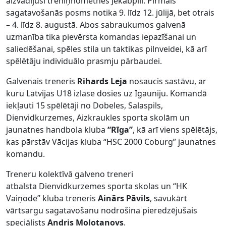
aizvadījusi treniņnometnes Jēkabpilī. Pirmais
sagatavošanās posms notika 9. līdz 12. jūlijā, bet otrais
– 4. līdz 8. augustā. Abos sabraukumos galvenā
uzmanība tika pievērsta komandas iepazīšanai un
saliedēšanai, spēles stila un taktikas pilnveidei, kā arī
spēlētāju individuālo prasmju pārbaudei.
Galvenais treneris
Rihards Leja
nosaucis sastāvu, ar
kuru Latvijas U18 izlase dosies uz Igauniju. Komandā
iekļauti 15 spēlētāji no Dobeles, Salaspils,
Dienvidkurzemes, Aizkraukles sporta skolām un
jaunatnes handbola kluba
“Rīga”
, kā arī viens spēlētājs,
kas pārstāv Vācijas kluba “HSC 2000 Coburg” jaunatnes
komandu.
Treneru kolektīvā galveno treneri
atbalsta Dienvidkurzemes sporta skolas un “HK
Vaiņode” kluba treneris
Ainārs Pāvils
, savukārt
vārtsargu sagatavošanu nodrošina pieredzējušais
speciālists
Andris Molotanovs
.