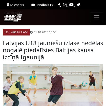
Kalendārs
Handbols TV
01.10.2025 15:50
U18 vīriešu izlase
Latvijas U18 jauniešu izlase nedēļas
nogalē piedalīsies Baltijas kausa
izcīņā Igaunijā