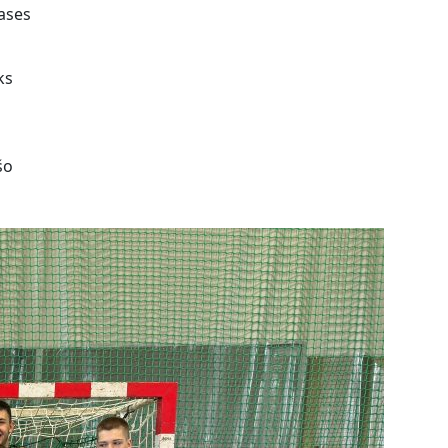
lases
ks
šo