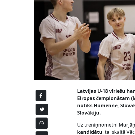
Latvijas U-18 vīriešu h
Eiropas čempionātam (M
notiks Humennē, Slovāk
Slovākiju.
Uz treniņnometni Murjā
kandidātu
, tai skaitā V