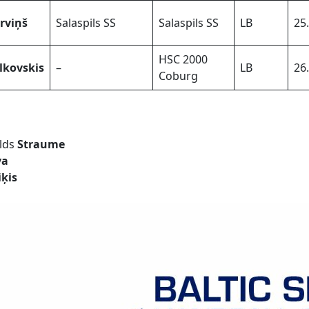
rviņš
Salaspils SS
Salaspils SS
LB
25
HSC 2000
lkovskis
–
LB
26
Coburg
olds
Straume
va
iķis