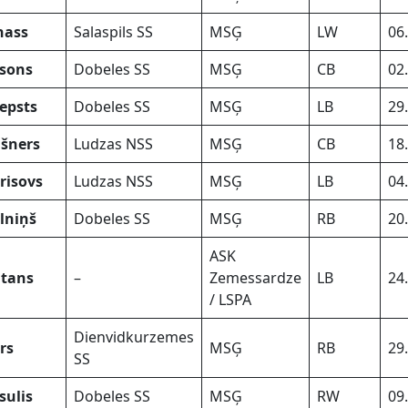
nass
Salaspils SS
MSĢ
LW
06
lsons
Dobeles SS
MSĢ
CB
02
epsts
Dobeles SS
MSĢ
LB
29
šners
Ludzas NSS
MSĢ
CB
18
risovs
Ludzas NSS
MSĢ
LB
04
lniņš
Dobeles SS
MSĢ
RB
20
ASK
tans
–
Zemessardze
LB
24
/ LSPA
Dienvidkurzemes
rs
MSĢ
RB
29
SS
sulis
Dobeles SS
MSĢ
RW
09