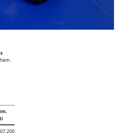
as
žiem.
im.
ti
.07.2006