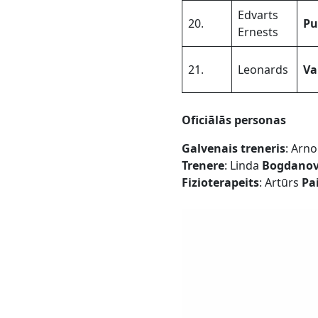
Edvarts
20.
Pu
Ernests
21.
Leonards
Va
Oficiālās personas
Galvenais treneris
: Arn
Trenere
: Linda
Bogdano
Fizioterapeits
: Artūrs
Pa