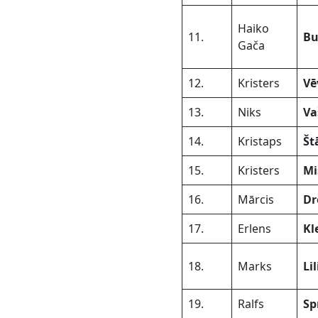
Haiko
11.
Bu
Gača
12.
Kristers
Vē
13.
Niks
Va
14.
Kristaps
Št
15.
Kristers
Mi
16.
Mārcis
Dr
17.
Erlens
Kl
18.
Marks
Li
19.
Ralfs
Sp