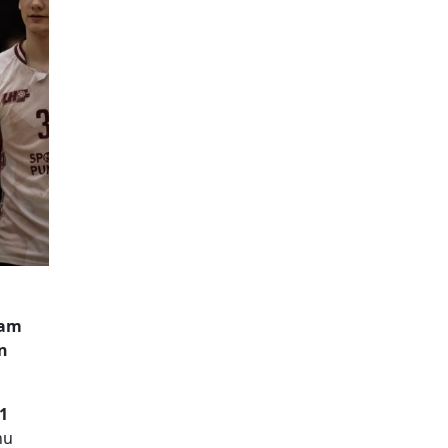
tam
un
21
nu