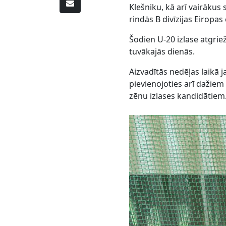
Klešniku, kā arī vairākus 
rindās B divīzijas Eiropa
Šodien U-20 izlase atgrie
tuvākajās dienās.
Aizvadītās nedēļas laikā 
pievienojoties arī dažiem
zēnu izlases kandidātiem