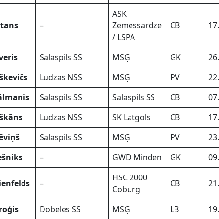
ASK
tans
–
Zemessardze
CB
17
/ LSPA
veris
Salaspils SS
MSĢ
GK
26
škevičs
Ludzas NSS
MSĢ
PV
22
ālmanis
Salaspils SS
Salaspils SS
CB
07
škāns
Ludzas NSS
SK Latgols
CB
17
ēviņš
Salaspils SS
MSĢ
PV
23
ešniks
–
GWD Minden
GK
09
HSC 2000
lienfelds
–
CB
21
Coburg
roģis
Dobeles SS
MSĢ
LB
19