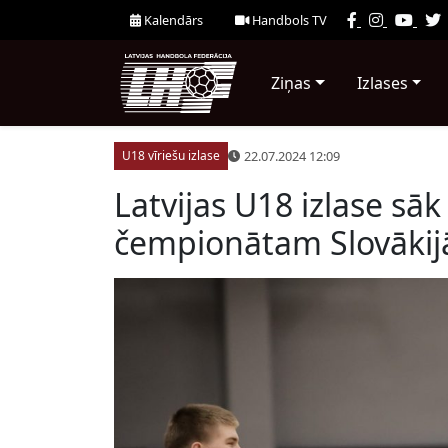
Kalendārs
Handbols TV
Ziņas
Izlases
22.07.2024 12:09
U18 vīriešu izlase
Latvijas U18 izlase sāk
čempionātam Slovākij