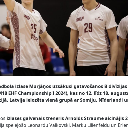
andbola izlase Murjāņos uzsākusi gatavošanos B divīzijas
18 EHF Championship I 2024), kas no 12. līdz 18. augus
ijā.
Latvija ielozēta vienā grupā ar Somiju, Nīderlandi 
ņos
izlases galvenais treneris Arnolds Straume aicinājis 
ācijā spēlējošo Leonardu Valkovski, Marku Lilienfeldu un Erle