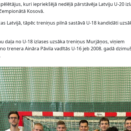
spēlētājus, kuri iepriekšējā nedēļā pārstāvēja Latviju U-20 iz
s čempionātā Kosovā.
žas Latvijā, tāpēc treniņus pilnā sastāvā U-18 kandidāti uzsā
jau daļa no U-18 izlases uzsāka treniņus Murjāņos, viņiem
 no trenera Aināra Pāvila vadītās U-16 jeb 2008. gadā dzimu
.