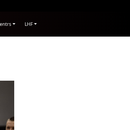
entrs
LHF