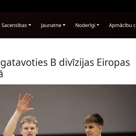
Sacensības
Jaunatne
Noderīgi
Apmācību c
 gatavoties B divīzijas Eiropas
ā