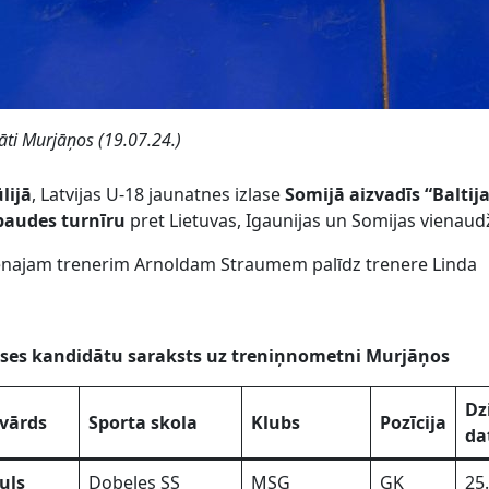
āti Murjāņos (19.07.24.)
ūlijā
, Latvijas U-18 jaunatnes izlase
Somijā aizvadīs “Baltij
baudes turnīru
pret Lietuvas, Igaunijas un Somijas vienaud
lvenajam trenerim Arnoldam Straumem palīdz trenere Linda
zlases kandidātu saraksts uz treniņnometni Murjāņos
Dz
vārds
Sporta skola
Klubs
Pozīcija
da
uls
Dobeles SS
MSĢ
GK
25