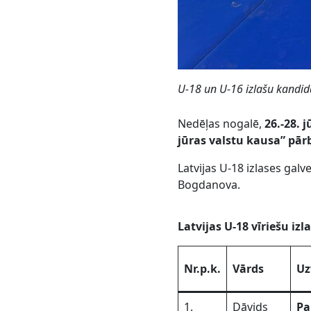
U-18 un U-16 izlašu kandid
Nedēļas nogalē,
26.-28. j
jūras valstu kausa” pār
Latvijas U-18 izlases ga
Bogdanova.
Latvijas U-18 vīriešu i
Nr.p.k.
Vārds
Uz
1.
Dāvids
Pa