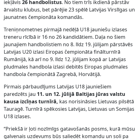
iekļāvis
26 handbolistus
. No tiem trīs ikdienā pārstāv
ārvalstu klubus, bet pārējie 23 spēlē Latvijas Virslīgas un
jaunatnes čempionāta komandās.
Treniņnometnes pirmajā nedēļā U18 jauniešu izlases
treneru rīcībā ir 16 no 26 kandidātiem. Daļa no šiem
jaunajiem handbolistiem no 8. līdz 19. jūlijam pārstāvēs
Latvijas U20 izlasi Eiropas čempionāta finālturnīrā
Rumānijā, kā arī no 9. līdz 12. jūlijam kopā ar Latvijas
pludmales handbola izlasi debitēs Eiropas pludmales
handbola čempionātā Zagrebā, Horvātijā.
Pirmais pārbaudījums Latvijas U18 jauniešiem
paredzēts jau
11. un 12. jūlijā
Baltijas jūras valstu
kausa izcīņas turnīrā,
kas norisināsies Lietuvas pilsētā
Tauragē. Turnīrā spēkosies Latvijas, Lietuvas un Somijas
U18 izlases.
“Priekšā ir ļoti nozīmīgs gatavošanās posms, kurā mūsu
galvenais uzdevums būs saliedēt komandu un soli pa