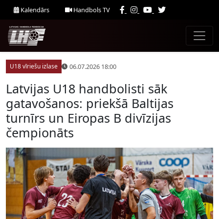
Kalendārs
Handbols TV
06.07.2026 18:00
U18 vīriešu izlase
Latvijas U18 handbolisti sāk
gatavošanos: priekšā Baltijas
turnīrs un Eiropas B divīzijas
čempionāts