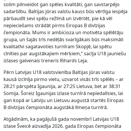
solim pilnveidot gan spēles kvalitāti, gan savstarpējo
sadarbību. Baltijas jūras valstu kauss būs vērtīga iespēja
pārbaudīt sevi spēļu režīmā un izvērtēt, pie kā vēl
nepieciešams strādāt pirms Eiropas B divīzijas
čempionāta. Mums ir ambicioza un motivēta spēlētāju
grupa, un šajās trīs nedēļās svarīgākais būs maksimāli
kvalitatīvi sagatavoties turnīram Skopjē, lai spētu
cīnīties par augstākajiem mērķiem,” sacīja U18 jauniešu
izlases galvenais treneris Rihards Leja.
Pērn Latvijas U18 valstsvienība Baltijas jūras valstu
kausā izcīnīja pirmo vietu, uzvarot visās trīs spēlēs – ar
28:21 pārspēta Igaunija, ar 27:25 Lietuva, bet ar 38:31
Somija. Šoreiz Igaunijas izlase turnīrā nepiedalīsies, lai
gan kopā ar Latviju un Lietuvu augustā startēs Eiropas
B divīzijas čempionāta augstākā līmeņa turnīrā.
Atgādinām, ka pagājušā gada novembrī Latvijas U18
izlase Šveicē aizvadīja 2026. gada Eiropas čempionāta