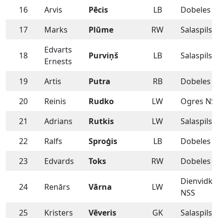
16
Arvis
Pēcis
LB
Dobeles S
17
Marks
Plūme
RW
Salaspils 
Edvarts
18
Purviņš
LB
Salaspils 
Ernests
19
Artis
Putra
RB
Dobeles S
20
Reinis
Rudko
LW
Ogres NS
21
Adrians
Rutkis
LW
Salaspils 
22
Ralfs
Sproģis
LB
Dobeles S
23
Edvards
Toks
RW
Dobeles S
Dienvidk
24
Renārs
Vārna
LW
NSS
25
Kristers
Vēveris
GK
Salaspils 