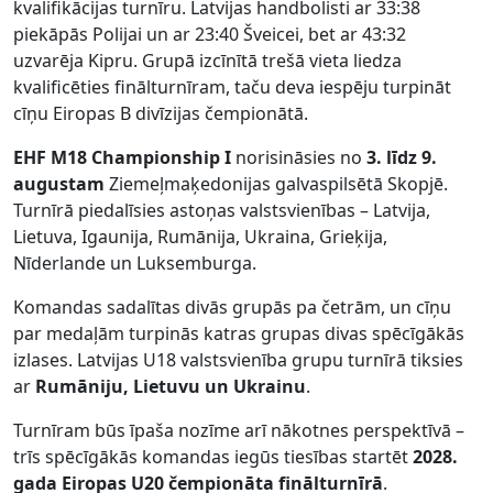
kvalifikācijas turnīru. Latvijas handbolisti ar 33:38
piekāpās Polijai un ar 23:40 Šveicei, bet ar 43:32
uzvarēja Kipru. Grupā izcīnītā trešā vieta liedza
kvalificēties finālturnīram, taču deva iespēju turpināt
cīņu Eiropas B divīzijas čempionātā.
EHF M18 Championship I
norisināsies no
3. līdz 9.
augustam
Ziemeļmaķedonijas galvaspilsētā Skopjē.
Turnīrā piedalīsies astoņas valstsvienības – Latvija,
Lietuva, Igaunija, Rumānija, Ukraina, Grieķija,
Nīderlande un Luksemburga.
Komandas sadalītas divās grupās pa četrām, un cīņu
par medaļām turpinās katras grupas divas spēcīgākās
izlases. Latvijas U18 valstsvienība grupu turnīrā tiksies
ar
Rumāniju, Lietuvu un Ukrainu
.
Turnīram būs īpaša nozīme arī nākotnes perspektīvā –
trīs spēcīgākās komandas iegūs tiesības startēt
2028.
gada Eiropas U20 čempionāta finālturnīrā
.