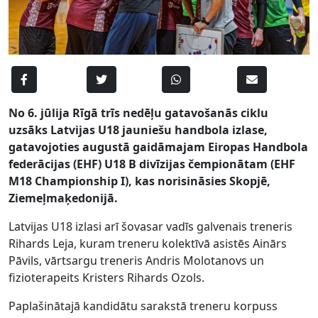
No 6. jūlija Rīgā trīs nedēļu gatavošanās ciklu
uzsāks Latvijas U18 jauniešu handbola izlase,
gatavojoties augustā gaidāmajam Eiropas Handbola
federācijas (EHF) U18 B divīzijas čempionātam (EHF
M18 Championship I), kas norisināsies Skopjē,
Ziemeļmaķedonijā.
Latvijas U18 izlasi arī šovasar vadīs galvenais treneris
Rihards Leja, kuram treneru kolektīvā asistēs Ainārs
Pāvils, vārtsargu treneris Andris Molotanovs un
fizioterapeits Kristers Rihards Ozols.
Paplašinātajā kandidātu sarakstā treneru korpuss