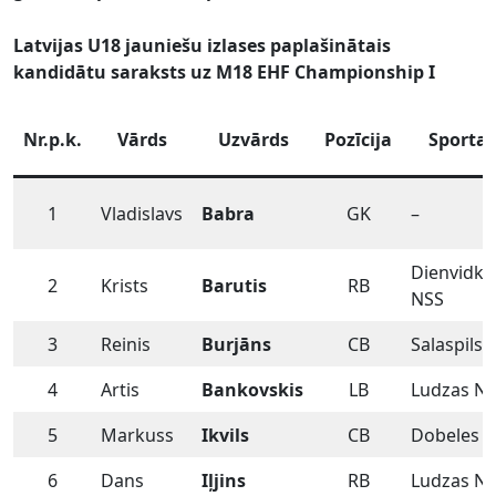
Latvijas U18 jauniešu izlases paplašinātais
kandidātu saraksts uz M18 EHF Championship I
Nr.p.k.
Vārds
Uzvārds
Pozīcija
Sporta 
1
Vladislavs
Babra
GK
–
Dienvidk
2
Krists
Barutis
RB
NSS
3
Reinis
Burjāns
CB
Salaspils 
4
Artis
Bankovskis
LB
Ludzas N
5
Markuss
Ikvils
CB
Dobeles S
6
Dans
Iļjins
RB
Ludzas N