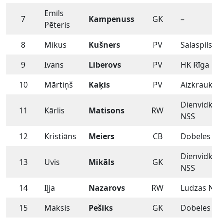
Emīls
7
Kampenuss
GK
–
Pēteris
8
Mikus
Kušners
PV
Salaspils 
9
Ivans
Liberovs
PV
HK Rīga
10
Mārtiņš
Kaķis
PV
Aizkraukl
Dienvidk
11
Kārlis
Matisons
RW
NSS
12
Kristiāns
Meiers
CB
Dobeles S
Dienvidk
13
Uvis
Mikāls
GK
NSS
14
Iļja
Nazarovs
RW
Ludzas N
15
Maksis
Pešiks
GK
Dobeles S