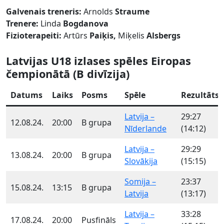
Galvenais treneris:
Arnolds
Straume
Trenere:
Linda
Bogdanova
Fizioterapeiti:
Artūrs
Paiķis,
Miķelis
Alsbergs
Latvijas U18 izlases spēles Eiropas
čempionātā (B divīzija)
Datums
Laiks
Posms
Spēle
Rezultāts
Latvija –
29:27
12.08.24.
20:00
B grupa
Nīderlande
(14:12)
Latvija –
29:29
13.08.24.
20:00
B grupa
Slovākija
(15:15)
Somija –
23:37
15.08.24.
13:15
B grupa
Latvija
(13:17)
Latvija –
33:28
17.08.24.
20:00
Pusfināls