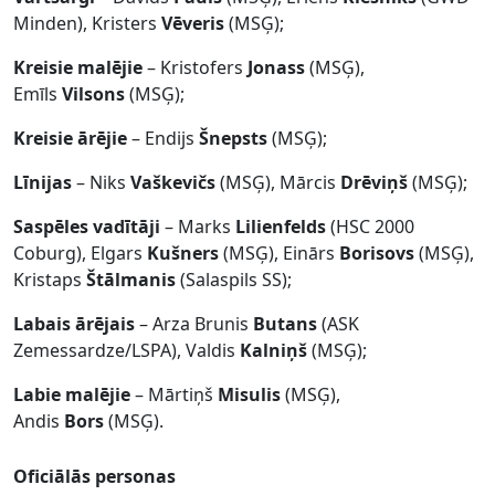
Minden), Kristers
Vēveris
(MSĢ);
Kreisie malējie
– Kristofers
Jonass
(MSĢ),
Emīls
Vilsons
(MSĢ);
Kreisie ārējie
– Endijs
Šnepsts
(MSĢ);
Līnijas
– Niks
Vaškevičs
(MSĢ), Mārcis
Drēviņš
(MSĢ);
Saspēles vadītāji
– Marks
Lilienfelds
(HSC 2000
Coburg), Elgars
Kušners
(MSĢ), Einārs
Borisovs
(MSĢ),
Kristaps
Štālmanis
(Salaspils SS);
Labais ārējais
– Arza Brunis
Butans
(ASK
Zemessardze/LSPA), Valdis
Kalniņš
(MSĢ);
Labie malējie
– Mārtiņš
Misulis
(MSĢ),
Andis
Bors
(MSĢ).
Oficiālās personas