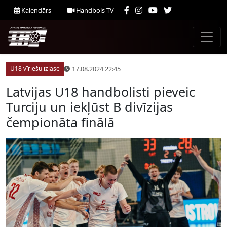
Kalendārs
Handbols TV
17.08.2024 22:45
U18 vīriešu izlase
Latvijas U18 handbolisti pieveic
Turciju un iekļūst B divīzijas
čempionāta finālā