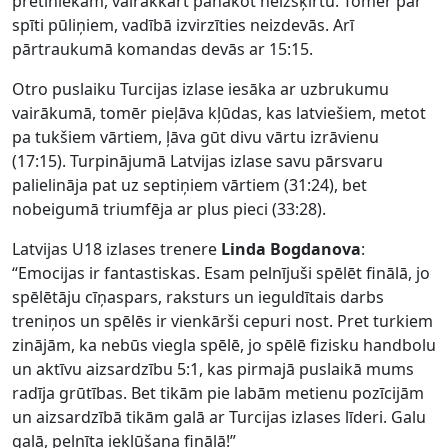
pretiniekam, vairākkārt panākot neizšķirtu. Tomēr par
spīti pūliņiem, vadībā izvirzīties neizdevās. Arī
pārtraukumā komandas devās ar 15:15.
Otro puslaiku Turcijas izlase iesāka ar uzbrukumu
vairākumā, tomēr pieļāva kļūdas, kas latviešiem, metot
pa tukšiem vārtiem, ļāva gūt divu vārtu izrāvienu
(17:15). Turpinājumā Latvijas izlase savu pārsvaru
palielināja pat uz septiņiem vārtiem (31:24), bet
nobeigumā triumfēja ar plus pieci (33:28).
Latvijas U18 izlases trenere
Linda Bogdanova
:
“Emocijas ir fantastiskas. Esam pelnījuši spēlēt finālā, jo
spēlētāju cīņaspars, raksturs un ieguldītais darbs
treniņos un spēlēs ir vienkārši cepuri nost. Pret turkiem
zinājām, ka nebūs viegla spēlē, jo spēlē fizisku handbolu
un aktīvu aizsardzību 5:1, kas pirmajā puslaikā mums
radīja grūtības. Bet tikām pie labām metienu pozīcijām
un aizsardzībā tikām galā ar Turcijas izlases līderi. Galu
galā, pelnīta iekļūšana finālā!”