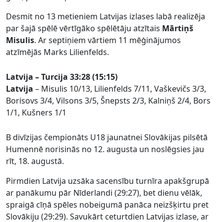
Desmit no 13 metieniem Latvijas izlases labā realizēja
par šajā spēlē vērtīgāko spēlētāju atzītais
Mārtiņš
Misulis
. Ar septiņiem vārtiem 11 mēģinājumos
atzīmējās Marks Lilienfelds.
Latvija – Turcija 33:28 (15:15)
Latvija
– Misulis 10/13, Lilienfelds 7/11, Vaškevičs 3/3,
Borisovs 3/4, Vilsons 3/5, Šnepsts 2/3, Kalniņš 2/4, Bors
1/1, Kušners 1/1
B divīzijas čempionāts U18 jaunatnei Slovākijas pilsētā
Humennē norisinās no 12. augusta un noslēgsies jau
rīt, 18. augustā.
Pirmdien Latvija uzsāka sacensību turnīra apakšgrupā
ar panākumu pār Nīderlandi (29:27), bet dienu vēlāk,
spraigā cīņā spēles nobeigumā panāca neizšķirtu pret
Slovākiju (29:29). Savukārt ceturtdien Latvijas izlase, ar