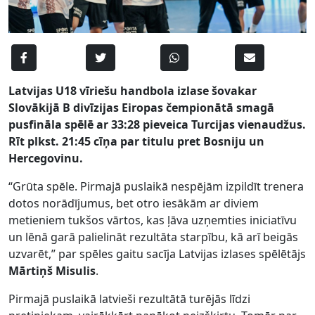
Latvijas U18 vīriešu handbola izlase šovakar
Slovākijā B divīzijas Eiropas čempionātā smagā
pusfināla spēlē ar 33:28 pieveica Turcijas vienaudžus.
Rīt plkst. 21:45 cīņa par titulu pret Bosniju un
Hercegovinu.
“Grūta spēle. Pirmajā puslaikā nespējām izpildīt trenera
dotos norādījumus, bet otro iesākām ar diviem
metieniem tukšos vārtos, kas ļāva uzņemties iniciatīvu
un lēnā garā palielināt rezultāta starpību, kā arī beigās
uzvarēt,” par spēles gaitu sacīja Latvijas izlases spēlētājs
Mārtiņš Misulis
.
Pirmajā puslaikā latvieši rezultātā turējās līdzi