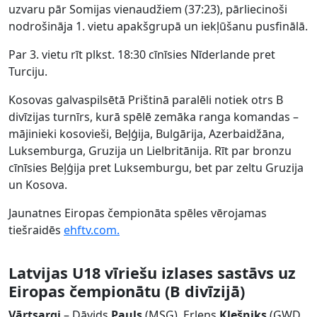
uzvaru pār Somijas vienaudžiem (37:23), pārliecinoši
nodrošināja 1. vietu apakšgrupā un iekļūšanu pusfinālā.
Par 3. vietu rīt plkst. 18:30 cīnīsies Nīderlande pret
Turciju.
Kosovas galvaspilsētā Prištinā paralēli notiek otrs B
divīzijas turnīrs, kurā spēlē zemāka ranga komandas –
mājinieki kosovieši, Beļģija, Bulgārija, Azerbaidžāna,
Luksemburga, Gruzija un Lielbritānija. Rīt par bronzu
cīnīsies Beļģija pret Luksemburgu, bet par zeltu Gruzija
un Kosova.
Jaunatnes Eiropas čempionāta spēles vērojamas
tiešraidēs
ehftv.com.
Latvijas U18 vīriešu izlases sastāvs uz
Eiropas čempionātu (B divīzijā)
Vārtsargi
– Dāvids
Pauls
(MSĢ), Erlens
Klešniks
(GWD