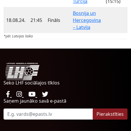
Turcija
(15:15)
Bosnija un
18.08.24.
21:45
Fināls
Hercegovina
– Latvija
*pēc Latvijas laika
Seko LHF sociālajos tīklos
Saņem jaunāko savā e-pastā