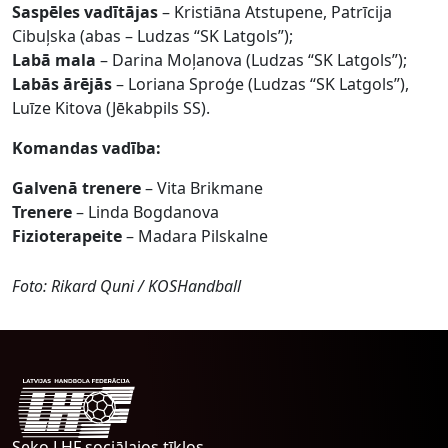
Saspēles
vadītājas
– Kristiāna Atstupene, Patrīcija
Cibuļska (abas – Ludzas “SK Latgols”);
Labā
mala
– Darina Moļanova (Ludzas “SK Latgols”);
Labās
ārējās
– Loriana Sproģe (Ludzas “SK Latgols”),
Luīze Kitova (Jēkabpils SS).
Komandas vadība:
Galvenā
trenere
– Vita Brikmane
Trenere
– Linda Bogdanova
Fizioterapeite
– Madara Pilskalne
Foto: Rikard Quni / KOSHandball
Seko LHF sociālajos tīklos