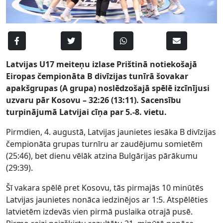
Latvijas U17 meiteņu izlase Prištinā notiekošajā
Eiropas čempionāta B divīzijas tunīrā šovakar
apakšgrupas (A grupa) noslēdzošajā spēlē izcīnījusi
uzvaru pār Kosovu – 32:26 (13:11).
Sacensību
turpinājumā Latvijai cīņa par 5.-8. vietu.
Pirmdien, 4. augustā, Latvijas jaunietes iesāka B divīzijas
čempionāta grupas turnīru ar zaudējumu somietēm
(25:46), bet dienu vēlāk atzina Bulgārijas pārākumu
(29:39).
Šī vakara spēlē pret Kosovu, tās pirmajās 10 minūtēs
Latvijas jaunietes nonāca iedzinējos ar 1:5. Atspēlēties
latvietēm izdevās vien pirmā puslaika otrajā pusē.