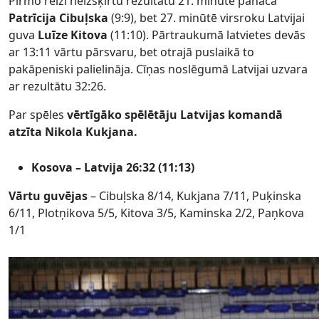
Pirmo reizi neizšķirtu rezultātu 21. minūtē panāca
Patrīcija Cibuļska
(9:9), bet 27. minūtē virsroku Latvijai
guva
Luīze Kitova
(11:10). Pārtraukumā latvietes devās
ar 13:11 vārtu pārsvaru, bet otrajā puslaikā to
pakāpeniski palielināja. Cīņas noslēgumā Latvijai uzvara
ar rezultātu 32:26.
Par spēles
vērtīgāko spēlētāju Latvijas komandā
atzīta Nikola Kukjana.
Kosova – Latvija 26:32 (11:13)
Vārtu guvējas
– Cibuļska 8/14, Kukjana 7/11, Puķinska
6/11, Plotņikova 5/5, Kitova 3/5, Kaminska 2/2, Paņkova
1/1