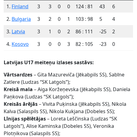
1.
Finland
3
3
0
0
124 : 81
43
6
2.
Bulgaria
3
2
0
1
103 : 98
5
4
3.
Latvia
3
1
0
2
86 : 111
-25
2
4.
Kosovo
3
0
0
3
82 : 105
-23
0
Latvijas U17 meiteņu izlases sastāvs:
Vārtsardzes
– Gita Mazureviča (Jēkabpils SS), Sabīne
Zatlere (Ludzas “SK Latgols”);
Kreisā mala
– Aiga Koržeņevska (Jēkabpils SS), Daniela
Paņkova (Ludzas “SK Latgols”);
Kreisās
ārējās
– Vivita Puķinska (Jēkabpils SS), Nikola
Kalva (Salaspils SS), Nikola Kukjana (Dobeles SS);
Līnijas
spēlētājas
– Loreta Leščinska (Ludzas “SK
Latgols”), Alise Kaminska (Dobeles SS), Veronika
Plotņikova (Salaspils SS);