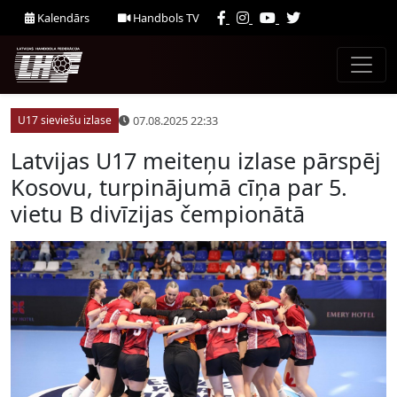
Kalendārs
Handbols TV
07.08.2025 22:33
U17 sieviešu izlase
Latvijas U17 meiteņu izlase pārspēj
Kosovu, turpinājumā cīņa par 5.
vietu B divīzijas čempionātā