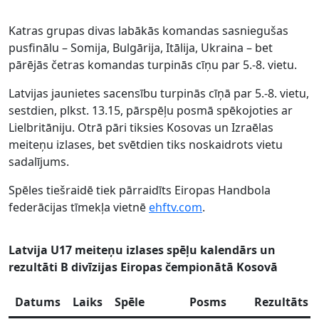
Katras grupas divas labākās komandas sasniegušas
pusfinālu – Somija, Bulgārija, Itālija, Ukraina – bet
pārējās četras komandas turpinās cīņu par 5.-8. vietu.
Latvijas jaunietes sacensību turpinās cīņā par 5.-8. vietu,
sestdien, plkst. 13.15, pārspēļu posmā spēkojoties ar
Lielbritāniju. Otrā pāri tiksies Kosovas un Izraēlas
meiteņu izlases, bet svētdien tiks noskaidrots vietu
sadalījums.
Spēles tiešraidē tiek pārraidīts Eiropas Handbola
federācijas tīmekļa vietnē
ehftv.com
.
Latvija U17 meiteņu izlases spēļu kalendārs un
rezultāti B divīzijas Eiropas čempionātā Kosovā
Datums
Laiks
Spēle
Posms
Rezultāts