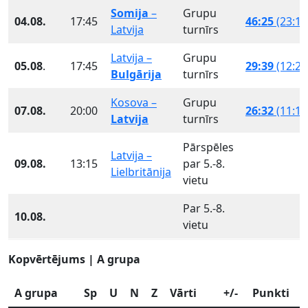
Somija
–
Grupu
04.08.
17:45
46:25
(23:13
Latvija
turnīrs
Latvija –
Grupu
05.08
.
17:45
29:39
(12:22
Bulgārija
turnīrs
Kosova –
Grupu
07.08.
20:00
26:32
(11:13
Latvija
turnīrs
Pārspēles
Latvija –
09.08.
13:15
par 5.-8.
Lielbritānija
vietu
Par 5.-8.
10.08.
vietu
Kopvērtējums | A grupa
A grupa
Sp
U
N
Z
Vārti
+/-
Punkti