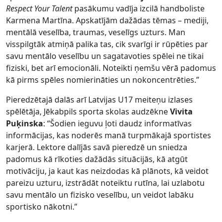
Respect Your Talent
pasākumu vadīja izcilā handboliste
Karmena Martīna. Apskatījām dažādas tēmas – mediji,
mentālā veselība, traumas, veselīgs uzturs. Man
visspilgtāk atmiņā palika tas, cik svarīgi ir rūpēties par
savu mentālo veselību un sagatavoties spēlei ne tikai
fiziski, bet arī emocionāli. Noteikti ņemšu vērā padomus
kā pirms spēles nomierināties un nokoncentrēties.”
Pieredzētajā dalās arī Latvijas U17 meiteņu izlases
spēlētāja, Jēkabpils sporta skolas audzēkne
Vivita
Puķinska
: “Šodien ieguvu ļoti daudz informatīvas
informācijas, kas noderēs manā turpmākajā sportistes
karjerā. Lektore dalījās savā pieredzē un sniedza
padomus kā rīkoties dažādās situācijās, kā atgūt
motivāciju, ja kaut kas neizdodas kā plānots, kā veidot
pareizu uzturu, izstrādāt noteiktu rutīna, lai uzlabotu
savu mentālo un fizisko veselību, un veidot labāku
sportisko nākotni.”