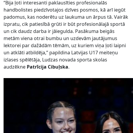
“Bija ļoti interesanti paklausīties profesionalās
handbolistes piedzīvotajos dzīves posmos, kā arī iegūt
padomus, kas noderētu uz laukuma un ārpus tā. Vairāk
izpratu, cik patiesībā grūti ir būt profesionālajā sportā
un cik daudz darba ir jāiegulda. Pasākuma beigās
metām viena otrai bumbu un uzdevām jautājumus
lektorei par dažādām tēmām, uz kuriem viņa ļoti laipni
un atklāti atbildēja,” papildina Latvijas U17 meiteņu
izlases spēlētāja, Ludzas novada sporta skolas
audzēkne
Patrīcija Cibuļska
.