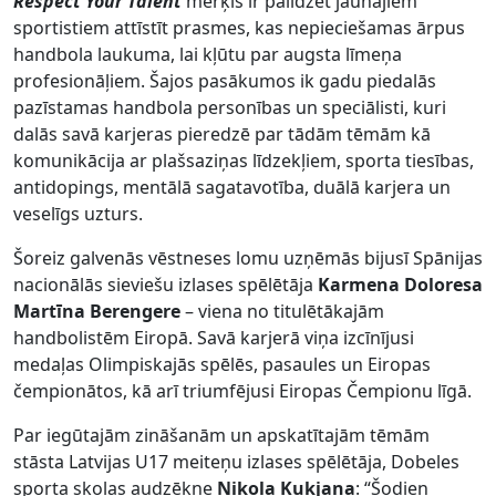
Respect Your Talent
mērķis ir palīdzēt jaunajiem
sportistiem attīstīt prasmes, kas nepieciešamas ārpus
handbola laukuma, lai kļūtu par augsta līmeņa
profesionāļiem. Šajos pasākumos ik gadu piedalās
pazīstamas handbola personības un speciālisti, kuri
dalās savā karjeras pieredzē par tādām tēmām kā
komunikācija ar plašsaziņas līdzekļiem, sporta tiesības,
antidopings, mentālā sagatavotība, duālā karjera un
veselīgs uzturs.
Šoreiz galvenās vēstneses lomu uzņēmās bijusī Spānijas
nacionālās sieviešu izlases spēlētāja
Karmena Doloresa
Martīna Berengere
– viena no titulētākajām
handbolistēm Eiropā. Savā karjerā viņa izcīnījusi
medaļas Olimpiskajās spēlēs, pasaules un Eiropas
čempionātos, kā arī triumfējusi Eiropas Čempionu līgā.
Par iegūtajām zināšanām un apskatītajām tēmām
stāsta Latvijas U17 meiteņu izlases spēlētāja, Dobeles
sporta skolas audzēkne
Nikola Kukjana
: “Šodien