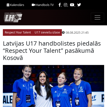
Kalendārs
Handbols TV
08.08.2025 21:45
Respect Your Talent
U17 sieviešu izlase
Latvijas U17 handbolistes piedalās
“Respect Your Talent” pasākumā
Kosovā