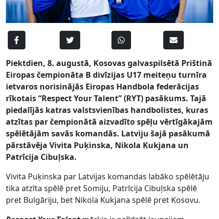
Piektdien, 8. augustā, Kosovas galvaspilsētā Prištinā
Eiropas čempionāta B divīzijas U17 meiteņu turnīra
ietvaros norisinājās Eiropas Handbola federācijas
rīkotais “Respect Your Talent” (RYT) pasākums. Tajā
piedalījās katras valstsvienības handbolistes, kuras
atzītas par čempionātā aizvadīto spēļu vērtīgākajām
spēlētājām savās komandās. Latviju šajā pasākumā
pārstāvēja Vivita Puķinska, Nikola Kukjana un
Patrīcija Cibuļska.
Vivita Puķinska par Latvijas komandas labāko spēlētāju
tika atzīta spēlē pret Somiju, Patrīcija Cibuļska spēlē
pret Bulgāriju, bet Nikola Kukjana spēlē pret Kosovu.