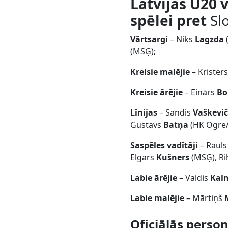
Latvijas U20 
spēlei pret
Sl
Vārtsargi
– Niks
Lagzda
(MSĢ);
Kreisie malējie
– Krister
Kreisie ārējie
– Einārs
Bo
Līnijas
– Sandis
Vaškevič
Gustavs
Batņa
(HK Ogre
Saspēles vadītāji
– Rauls
Elgars
Kušners
(MSĢ), R
Labie ārējie
– Valdis
Kal
Labie malējie
– Mārtiņš
Oficiālās perso