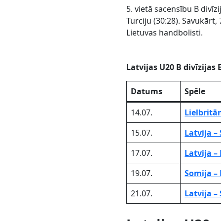
5. vietā sacensību B divī
Turciju (30:28). Savukārt,
Lietuvas handbolisti.
Latvijas U20 B divīzijas
Datums
Spēle
14.07.
Lielbritān
15.07.
Latvija –
17.07.
Latvija –
19.07.
Somija – 
21.07.
Latvija –