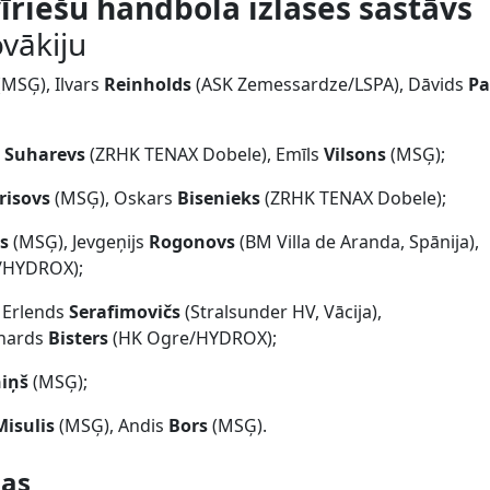
vīriešu handbola izlases sastāvs
ovākiju
(MSĢ), Ilvars
Reinholds
(ASK Zemessardze/LSPA), Dāvids
Pa
s
Suharevs
(ZRHK TENAX Dobele), Emīls
Vilsons
(MSĢ);
risovs
(MSĢ), Oskars
Bisenieks
(ZRHK TENAX Dobele);
s
(MSĢ), Jevgeņijs
Rogonovs
(BM Villa de Aranda, Spānija),
/HYDROX);
 Erlends
Serafimovičs
(Stralsunder HV, Vācija),
ihards
Bisters
(HK Ogre/HYDROX);
niņš
(MSĢ);
Misulis
(MSĢ), Andis
Bors
(MSĢ).
nas