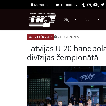
Kalendārs
Handbols TV
Ziņas
Izlases
21.07.2024 21:55
U20 vīriešu izlase
Latvijas U-20 handbola
divīzijas čempionātā