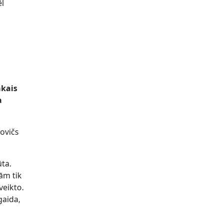
ēl
ākais
a
movičs
ūta.
jām tik
veikto.
gaida,