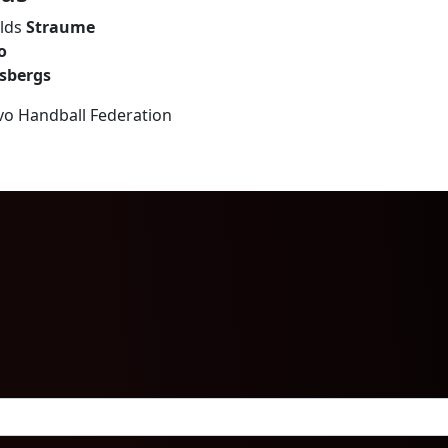
lds
Straume
o
lsbergs
ovo Handball Federation