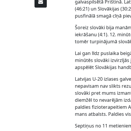
galvaspilsētā Prištinā. L
(46:21) un Slovākijas (30:2
pusfinālā smagā cīņā pie
Šoreiz slovāki bija manām
iekrāšanu (4:1). 12. minūt
tomēr turpinājumā slovāki
Lai gan līdz puslaika bei
minūtēs slovāki izvirzījās
apspēlēt Slovākijas handb
Latvijas U-20 izlases galv
nepavisam nav slikts rezul
slovāki pret mums izmant
diemžēl to nevarējām izda
paldies fizioterapeitiem A
mans atbalsts. Paldies vi
Septiņus no 11 metieniem 