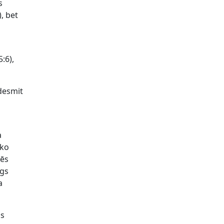
s
), bet
:6),
 desmit
a
 ko
mēs
īgs
a
is