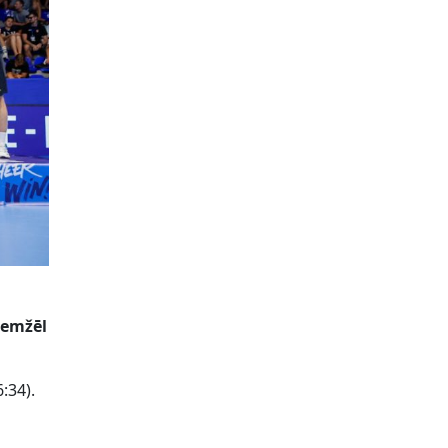
iemžēl
:34).