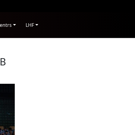
entrs
LHF
 B