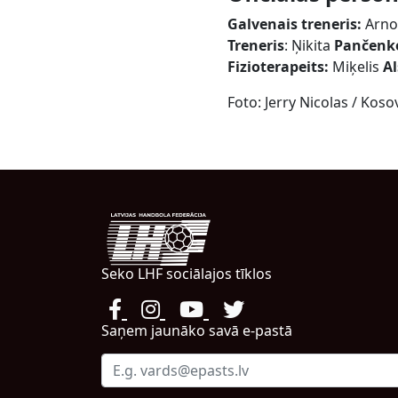
Galvenais treneris:
Arno
Treneris
: Ņikita
Pančenk
Fizioterapeits:
Miķelis
A
Foto: Jerry Nicolas / Kos
Seko LHF sociālajos tīklos
Saņem jaunāko savā e-pastā