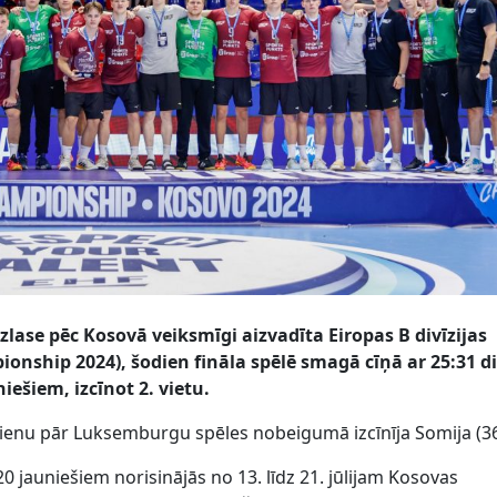
zlase pēc Kosovā veiksmīgi aizvadīta Eiropas B divīzijas
nship 2024), šodien fināla spēlē smagā cīņā ar 25:31 d
iešiem, izcīnot 2. vietu.
vienu pār Luksemburgu spēles nobeigumā izcīnīja Somija (36
20 jauniešiem norisinājās no 13. līdz 21. jūlijam Kosovas