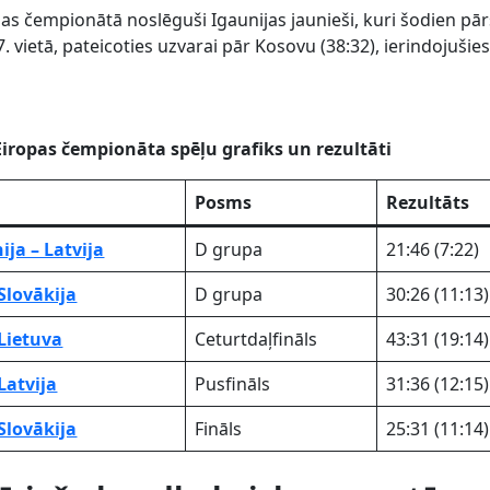
zijas čempionātā noslēguši Igaunijas jaunieši, kuri šodien pā
 7. vietā, pateicoties uzvarai pār Kosovu (38:32), ierindojušie
 Eiropas čempionāta spēļu grafiks un rezultāti
Posms
Rezultāts
ija – Latvija
D grupa
21:46 (7:22)
 Slovākija
D grupa
30:26 (11:13)
 Lietuva
Ceturtdaļfināls
43:31 (19:14)
Latvija
Pusfināls
31:36 (12:15)
 Slovākija
Fināls
25:31 (11:14)