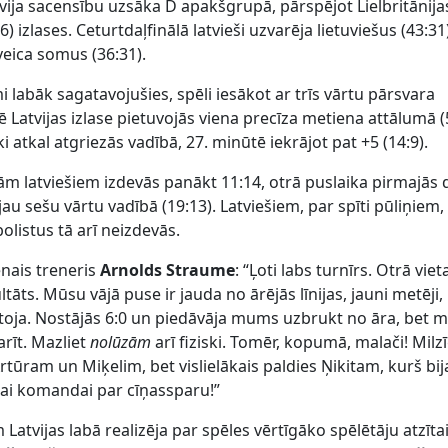
atvija sacensību uzsāka D apakšgrupā, pārspējot Lielbritānija
6) izlases. Ceturtdaļfinālā latvieši uzvarēja lietuviešus (43:31
veica somus (36:31).
i labāk sagatavojušies, spēli iesākot ar trīs vārtu pārsvara
ē Latvijas izlase pietuvojās viena precīza metiena attālumā (5
 atkal atgriezās vadībā, 27. minūtē iekrājot pat +5 (14:9).
gām latviešiem izdevās panākt 11:14, otrā puslaika pirmajās
 jau sešu vārtu vadībā (19:13). Latviešiem, par spīti pūliņiem,
olistus tā arī neizdevās.
enais treneris
Arnolds Straume
: “Ļoti labs turnīrs. Otrā viet
tāts. Mūsu vājā puse ir jauda no ārējās līnijas, jauni metēji,
oja. Nostājās 6:0 un piedāvāja mums uzbrukt no āra, bet 
rīt. Mazliet
nolūzām
arī fiziski. Tomēr, kopumā, malači! Milz
rtūram un Miķelim, bet vislielākais paldies Ņikitam, kurš bij
sai komandai par cīņassparu!”
Latvijas labā realizēja par spēles vērtīgāko spēlētāju atzīta