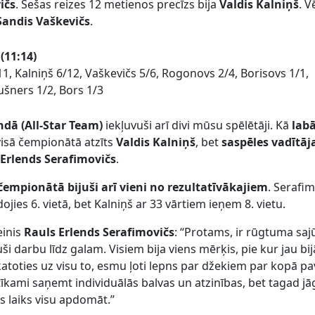
ičs
. Sešas reizes 12 metienos precīzs bija
Valdis Kalniņš
. V
Sandis Vaškevičs
.
 (11:14)
1, Kalniņš 6/12, Vaškevičs 5/6, Rogonovs 2/4, Borisovs 1/1,
Kušners 1/2, Bors 1/3
dā (All-Star Team)
iekļuvuši arī divi mūsu spēlētāji. Kā
lab
isā čempionātā atzīts
Valdis Kalniņš
, bet
saspēles vadītāj
 Erlends Serafimovičs
.
i čempionātā bijuši arī vieni no rezultatīvākajiem
. Serafi
jies 6. vietā, bet Kalniņš ar 33 vārtiem ieņem 8. vietu.
einis
Rauls Erlends Serafimovičs
: “Protams, ir rūgtuma saj
ši darbu līdz galam. Visiem bija viens mērķis, pie kur jau bi
skatoties uz visu to, esmu ļoti lepns par džekiem par kopā pa
tīkami saņemt individuālās balvas un atzinības, bet tagad jā
s laiks visu apdomāt.”