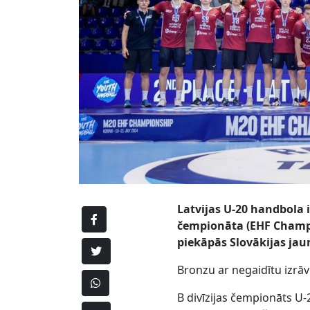
Latvijas U-20 handbola i
čempionāta (EHF Champio
piekāpās Slovākijas jaun
Bronzu ar negaidītu izrā
B divīzijas čempionāts U-