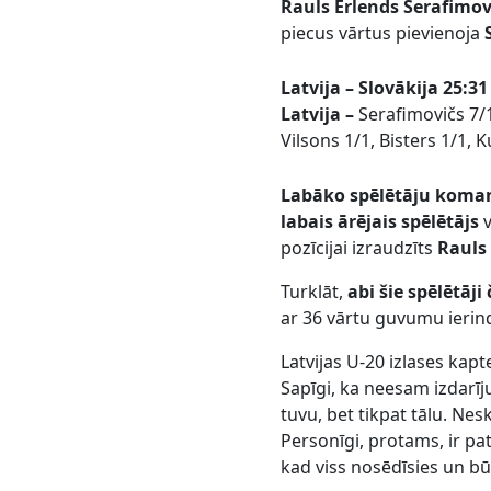
Rauls Erlends Serafimov
piecus vārtus pievienoja
Latvija – Slovākija 25:31
Latvija –
Serafimovičs 7/1
Vilsons 1/1, Bisters 1/1, 
Labāko spēlētāju koman
labais ārējais spēlētājs
v
pozīcijai izraudzīts
Rauls
Turklāt,
abi šie spēlētāj
ar 36 vārtu guvumu ierindo
Latvijas U-20 izlases kapt
Sapīgi, ka neesam izdarīju
tuvu, bet tikpat tālu. Ne
Personīgi, protams, ir pa
kad viss nosēdīsies un bū