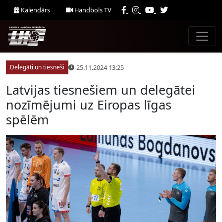
Kalendārs
Handbols TV
25.11.2024 13:25
Delegāti un tiesneši
Latvijas tiesnešiem un delegātei
nozīmējumi uz Eiropas līgas
spēlēm