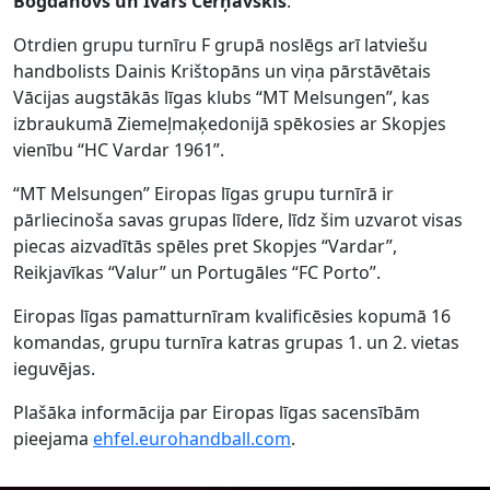
Bogdanovs un Ivars Čerņavskis
.
Otrdien grupu turnīru F grupā noslēgs arī latviešu
handbolists Dainis Krištopāns un viņa pārstāvētais
Vācijas augstākās līgas klubs “MT Melsungen”, kas
izbraukumā Ziemeļmaķedonijā spēkosies ar Skopjes
vienību “HC Vardar 1961”.
“MT Melsungen” Eiropas līgas grupu turnīrā ir
pārliecinoša savas grupas līdere, līdz šim uzvarot visas
piecas aizvadītās spēles pret Skopjes “Vardar”,
Reikjavīkas “Valur” un Portugāles “FC Porto”.
Eiropas līgas pamatturnīram kvalificēsies kopumā 16
komandas, grupu turnīra katras grupas 1. un 2. vietas
ieguvējas.
Plašāka informācija par Eiropas līgas sacensībām
pieejama
ehfel.eurohandball.com
.