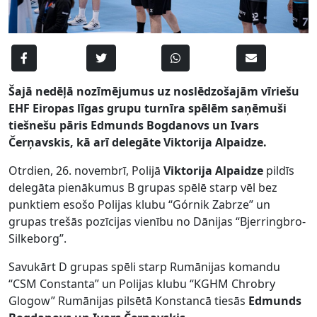
Šajā nedēļā nozīmējumus uz noslēdzošajām vīriešu
EHF Eiropas līgas grupu turnīra spēlēm saņēmuši
tiešnešu pāris Edmunds Bogdanovs un Ivars
Čerņavskis, kā arī delegāte Viktorija Alpaidze.
Otrdien, 26. novembrī, Polijā
Viktorija Alpaidze
pildīs
delegāta pienākumus B grupas spēlē starp vēl bez
punktiem esošo Polijas klubu “Górnik Zabrze” un
grupas trešās pozīcijas vienību no Dānijas “Bjerringbro-
Silkeborg”.
Savukārt D grupas spēli starp Rumānijas komandu
“CSM Constanta” un Polijas klubu “KGHM Chrobry
Glogow” Rumānijas pilsētā Konstancā tiesās
Edmunds