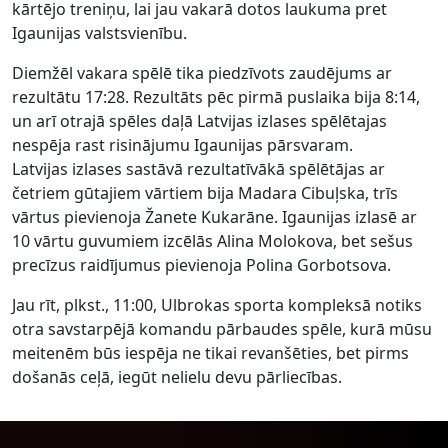
kārtējo treniņu, lai jau vakarā dotos laukuma pret
Igaunijas valstsvienību.
Diemžēl vakara spēlē tika piedzīvots zaudējums ar
rezultātu 17:28. Rezultāts pēc pirmā puslaika bija 8:14,
un arī otrajā spēles daļā Latvijas izlases spēlētajas
nespēja rast risinājumu Igaunijas pārsvaram.
Latvijas izlases sastāvā rezultatīvākā spēlētājas ar
četriem gūtajiem vārtiem bija Madara Cibuļska, trīs
vārtus pievienoja Žanete Kukarāne. Igaunijas izlasē ar
10 vārtu guvumiem izcēlās Alina Molokova, bet sešus
precīzus raidījumus pievienoja Polina Gorbotsova.
Jau rīt, plkst., 11:00, Ulbrokas sporta kompleksā notiks
otra savstarpējā komandu pārbaudes spēle, kurā mūsu
meitenēm būs iespēja ne tikai revanšēties, bet pirms
došanās ceļā, iegūt nelielu devu pārliecības.