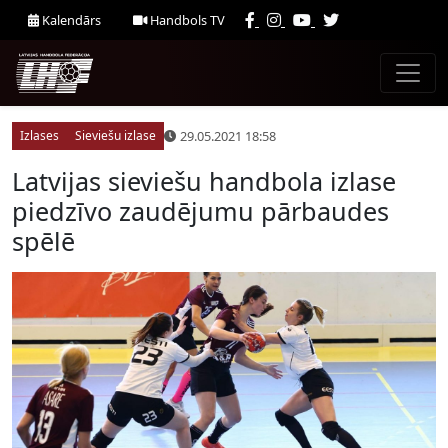
Kalendārs
Handbols TV
29.05.2021 18:58
Izlases
Sieviešu izlase
Latvijas sieviešu handbola izlase
piedzīvo zaudējumu pārbaudes
spēlē