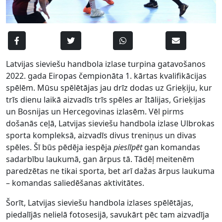
Latvijas sieviešu handbola izlase turpina gatavošanos
2022. gada Eiropas čempionāta 1. kārtas kvalifikācijas
spēlēm. Mūsu spēlētājas jau drīz dodas uz Grieķiju, kur
trīs dienu laikā aizvadīs trīs spēles ar Itālijas, Grieķijas
un Bosnijas un Hercegovinas izlasēm. Vēl pirms
došanās ceļā, Latvijas sieviešu handbola izlase Ulbrokas
sporta kompleksā, aizvadīs divus treniņus un divas
spēles. Šī būs pēdēja iespēja
pieslīpēt
gan komandas
sadarbību laukumā, gan ārpus tā. Tādēļ meitenēm
paredzētas ne tikai sporta, bet arī dažas ārpus laukuma
– komandas saliedēšanas aktivitātes.
Šorīt, Latvijas sieviešu handbola izlases spēlētājas,
piedalījās nelielā fotosesijā, savukārt pēc tam aizvadīja