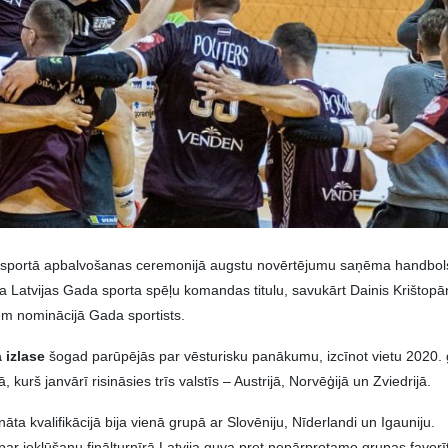
 sportā apbalvošanas ceremonijā augstu novērtējumu saņēma handbol
va Latvijas Gada sporta spēļu komandas titulu, savukārt Dainis Krištopā
iem nominācijā Gada sportists.
 izlase
šogad parūpējās par vēsturisku panākumu, izcīnot vietu 2020.
 kurš janvārī risināsies trīs valstīs – Austrijā, Norvēģijā un Zviedrijā.
āta kvalifikācijā bija vienā grupā ar Slovēniju, Nīderlandi un Igauniju.
par iekļūšanu finālturnīrā Latvija guva pret nepārprotamo grupas favorīt