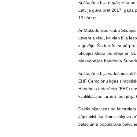
Krištopāns bija nepārprotams v
Latvija guva pret 2017. gada 
13 vārtus.
Ar Maķedonijas klubu Skopjes 
uzvarēja visu, ko vien bija ie
ieguvēju. Šis turnīrs nepārpr
Skopjes klubu triumfēja arī S
Maķedonijas handbola Superl
Krištopāns bija vadošais spēlē
EHF Čempionu līgas simboliskaj
Handbola federācija (EHF) nos
kvalifikācijas turnīrā, bet jūli
Dainis bija viens no favorītie
Jāpiebilst, ka Dainis iekļuva a
balsojumā populārākā balvu ie