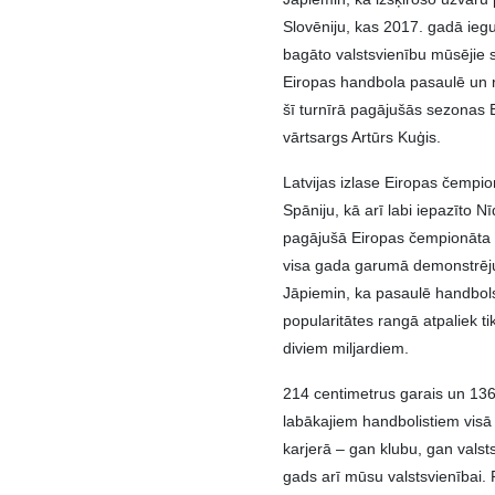
Slovēniju, kas 2017. gadā ie
bagāto valstsvienību mūsējie s
Eiropas handbola pasaulē un ra
šī turnīrā pagājušās sezonas 
vārtsargs Artūrs Kuģis.
Latvijas izlase Eiropas čempi
Spāniju, kā arī labi iepazīto Nī
pagājušā Eiropas čempionāta u
visa gada garumā demonstrējus
Jāpiemin, ka pasaulē handbols
popularitātes rangā atpaliek ti
diviem miljardiem.
214 centimetrus garais un 13
labākajiem handbolistiem visā
karjerā – gan klubu, gan valstsv
gads arī mūsu valstsvienībai. P