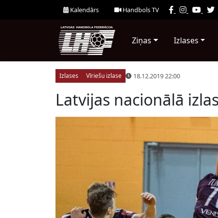
Kalendārs
Handbols TV
Ziņas
Izlases
18.12.2019 22:00
Izlases
Vīriešu izlase
Latvijas nacionālā iz