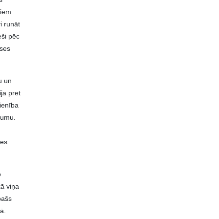
tiem
i runāt
eši pēc
ases
u un
ija pret
vienība
kumu.
ies
o
kā viņa
īpašs
rā.