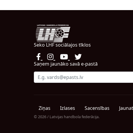
Seko LHF sociālajos tīklos
Saņem jaunāko savā e-pastā
Ziņas
Izlases
Sacensības
Jauna
© 2026 / Latvijas handbola federācija.