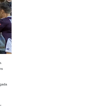
s.
ns
 gada
i