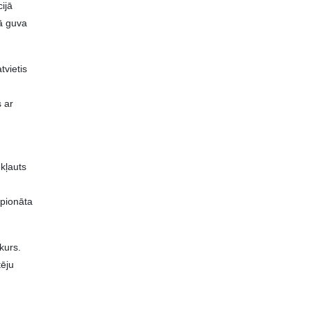
ijā
ā guva
tvietis
s ar
ekļauts
mpionāta
kurs.
tēju