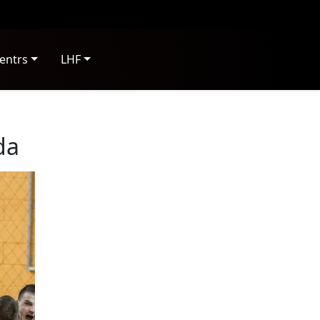
entrs
LHF
da