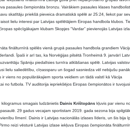
guva pasaules čempionāta bronzu. Vairākiem pasaules klases handbolis
avu skatītāju priekšā pieveica dramatiskā spēlē ar 25:24, liekot par sev
isot lielu interesi par Latvijas spēlētājiem Eiropas handbola klubos. Ti
Eiropas spēcīgākajam klubam Skopjes “Vardar” pievienojās Latvijas izl
onāta finālturnīrā spēlēs vienā grupā pasaules handbola grandiem Vācij
derlandi. Īpaši ir arī tas, ka Norvēģijas pilsētā Tronheimā 9. janvārī Latv
zvarētāju Spāniju piedalīsies turnīra atklāšanas spēlē.
Latvijas valsts
i lielu saliedētību, cīņassparu un šogad sasniedza vēl nebijušu panā
 ir viens no populārākajiem sporta veidiem un tādā valstī kā Vācija
kai no futbola. TV auditorija iepriekšējos Eiropas čempionātos ir tuvojus
6 kilogramus smagais ludzānietis
Dainis Krištopāns
kļuvis par vienu n
 pasaulē. 29 gadus vecajam sportistam 2019. gada sezona bija spilgtā
ienību līmenī. Dainis ir Latvijas nacionālās izlases līderis, un šis bija 
irmo reizi vēsturē Latvijas izlase iekļuva Eiropas čempionāta finālturnī