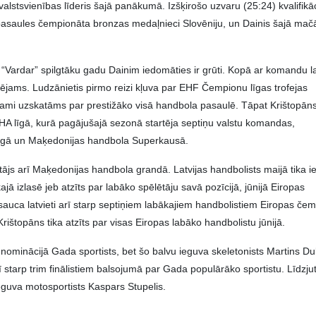
alstsvienības līderis šajā panākumā. Izšķirošo uzvaru (25:24) kvalifikāc
pasaules čempionāta bronzas medaļnieci Slovēniju, un Dainis šajā mač
“Vardar” spilgtāku gadu Dainim iedomāties ir grūti. Kopā ar komandu la
spējams. Ludzānietis pirmo reizi kļuva par EHF Čempionu līgas trofejas
otami uzskatāms par prestižāko visā handbola pasaulē. Tāpat Krištopān
EHA līgā, kurā pagājušajā sezonā startēja septiņu valstu komandas,
īgā un Maķedonijas handbola Superkausā.
tājs arī Maķedonijas handbola grandā. Latvijas handbolists maijā tika i
ā izlasē jeb atzīts par labāko spēlētāju savā pozīcijā, jūnijā Eiropas
auca latvieti arī starp septiņiem labākajiem handbolistiem Eiropas če
jā Krištopāns tika atzīts par visas Eiropas labāko handbolistu jūnijā.
m nominācijā Gada sportists, bet šo balvu ieguva skeletonists Martins Du
rī starp trim finālistiem balsojumā par Gada populārāko sportistu. Līdzju
guva motosportists Kaspars Stupelis.