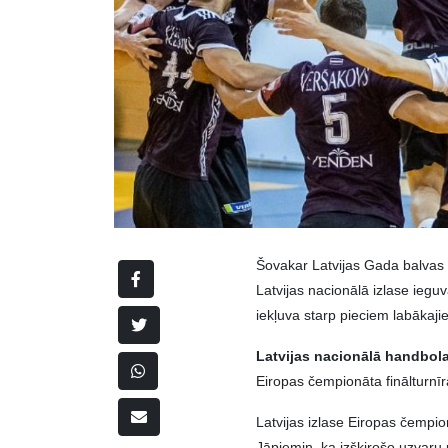
Šovakar Latvijas Gada balvas
Latvijas nacionālā izlase iegu
iekļuva starp pieciem labākaj
Latvijas nacionālā handbola
Eiropas čempionāta finālturnīrā,
Latvijas izlase Eiropas čempion
Jāpiemin, ka izšķirošo uzvaru 