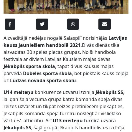
Aizvadītājā nedēļas nogalē Salaspilī norisinājās
Latvijas
kauss jauniešiem handbolā 2021.
Divās dienās tika
aizvadītas 30 spēles piecās grupās. No šī handbola
festivāla ar diviem Latvijas Kausiem mājās devās
Jēkabpils sporta skola
, tāpat divus kausus mājās
pārveda
Dobeles sporta skola
, bet piektais kauss ceļoja
uz
Ludzas novada sporta skolu
.
U14 meiteņu
konkurencē uzvaru izcīnīja
Jēkabpils SS
,
lai gan šajā vecuma grupā katra komanda spēja divas
reizes uzvarēt un tikpat reizes pretiniecēm piekāpties,
Jēkabpils komanda spēja turnīru noslēgt ar vislielāko
vārtu +/- attiecību. Arī
U13 meiteņu
turnīrā uzvara
Jēkabpils SS
, šajā grupā Jēkabpils handbolistes izcīnīja