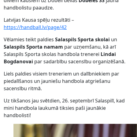
diviem kausiem uz Dobeli devās
Dobeles SS
jaunā
handbolistu paaudze.
Latvijas Kausa spēļu rezultāti –
https://handball.lv/page/42
Vēlamies teikt paldies
Salaspils Sporta skolai
un
Salaspils Sporta namam
par uzņemšanu, kā arī
Salaspils Sporta skolas handbola trenerei
Lindai
Bogdanovai
par sadarbību sacensību organizēšanā.
Liels paldies visiem treneriem un dalībniekiem par
piedalīšanos un jauniešu handbola atgriešanu
sacensību ritmā.
Uz tikšanos jau svētdien, 26. septembrī Salaspilī, kad
mini handbola laukumā tiksies paši jaunākie
handbolisti!