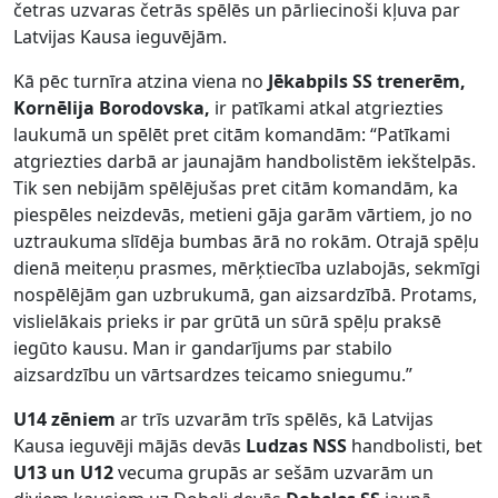
četras uzvaras četrās spēlēs un pārliecinoši kļuva par
Latvijas Kausa ieguvējām.
Kā pēc turnīra atzina viena no
Jēkabpils SS trenerēm,
Kornēlija Borodovska,
ir patīkami atkal atgriezties
laukumā un spēlēt pret citām komandām: “Patīkami
atgriezties darbā ar jaunajām handbolistēm iekštelpās.
Tik sen nebijām spēlējušas pret citām komandām, ka
piespēles neizdevās, metieni gāja garām vārtiem, jo no
uztraukuma slīdēja bumbas ārā no rokām. Otrajā spēļu
dienā meiteņu prasmes, mērķtiecība uzlabojās, sekmīgi
nospēlējām gan uzbrukumā, gan aizsardzībā. Protams,
vislielākais prieks ir par grūtā un sūrā spēļu praksē
iegūto kausu. Man ir gandarījums par stabilo
aizsardzību un vārtsardzes teicamo sniegumu.”
U14 zēniem
ar trīs uzvarām trīs spēlēs, kā Latvijas
Kausa ieguvēji mājās devās
Ludzas NSS
handbolisti, bet
U13 un U12
vecuma grupās ar sešām uzvarām un