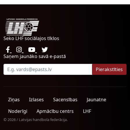
Seko LHF sociālajos tīklos
Saņem jaunāko savā e-pastā
Ziņas
Izlases
Sacensības
Jaunatne
Noderīgi
Apmācību centrs
LHF
© 2026 / Latvijas handbola federācija.