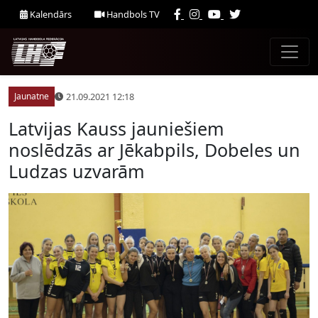
Kalendārs
Handbols TV
21.09.2021 12:18
Jaunatne
Latvijas Kauss jauniešiem
noslēdzās ar Jēkabpils, Dobeles un
Ludzas uzvarām