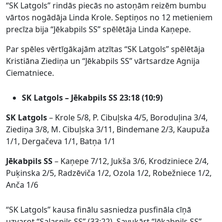
“SK Latgols” rindās piecās no astoņām reizēm bumbu
vārtos nogādāja Linda Krole. Septiņos no 12 metieniem
precīza bija “Jēkabpils SS” spēlētāja Linda Kaņepe.
Par spēles vērtīgākajām atzītas “SK Latgols” spēlētāja
Kristiāna Ziediņa un “Jēkabpils SS” vārtsardze Agnija
Ciematniece.
SK Latgols – Jēkabpils SS 23:18 (10:9)
SK Latgols
–
Krole 5/8, P. Cibuļska 4/5, Boroduļina 3/4,
Ziediņa 3/8, M. Cibuļska 3/11, Bindemane 2/3, Kaupuža
1/1, Dergačeva 1/1, Batņa 1/1
Jēkabpils SS
– Kaņepe 7/12, Jukša 3/6, Krodziniece 2/4,
Puķinska 2/5, Radzēviča 1/2, Ozola 1/2, Robežniece 1/2,
Anča 1/6
“SK Latgols” kausa finālu sasniedza pusfināla cīņā
uzvarot “Salaspils SS” (33:22). Savukārt “Jēkabpils SS”,