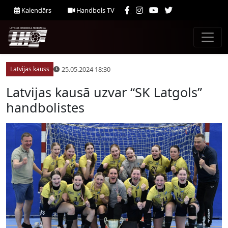
Kalendārs
Handbols TV
25.05.2024 18:30
Latvijas kauss
Latvijas kausā uzvar “SK Latgols”
handbolistes