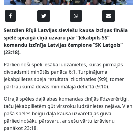
Sestdien Rīgā Latvijas sieviešu kausa izcīņas fināla
spēlē spraigā cīņā uzvaru pār “Jēkabpils SS”
komandu izcīnīja Latvijas čempione “SK Latgols”
(23:18).
Pārliecinoši spēli iesāka ludzānietes, kuras pirmajās
divpadsmit minūtēs panāca 6:1. Turpinājuma
jēkabpilietes spēja rezultātā izlīdzināties (9:9), tomēr
pārtraukumā devās minimālajā deficītā (9:10).
Otrajā spēles daļā abas komandas cīnījās līdzverērtīgi,
taču jēkabpilietēm gūt virsroku ludzānietes neļāva. Vien
pašā spēles beigu daļā kausa uzvarētājas guva
pārliecinošāku pārsvaru, ar sešu vārtu izrāvienu
panākot 23:18.