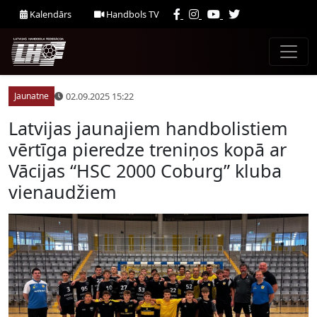
Kalendārs
Handbols TV
02.09.2025 15:22
Jaunatne
Latvijas jaunajiem handbolistiem
vērtīga pieredze treniņos kopā ar
Vācijas “HSC 2000 Coburg” kluba
vienaudžiem