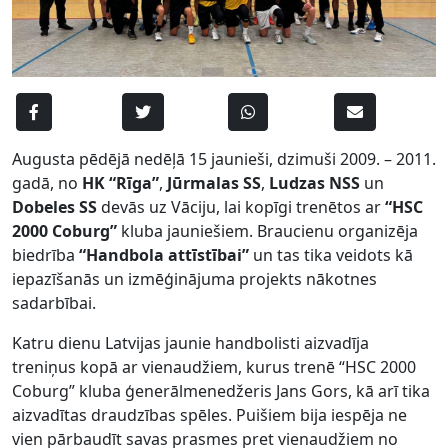
Augusta pēdējā nedēļā 15 jaunieši, dzimuši 2009. – 2011.
gadā, no
HK “Rīga”
,
Jūrmalas SS
,
Ludzas NSS
un
Dobeles SS
devās uz Vāciju, lai kopīgi trenētos ar
“HSC
2000 Coburg”
kluba jauniešiem. Braucienu organizēja
biedrība
“Handbola attīstībai”
un tas tika veidots kā
iepazīšanās un izmēģinājuma projekts nākotnes
sadarbībai.
Katru dienu Latvijas jaunie handbolisti aizvadīja
treniņus kopā ar vienaudžiem, kurus trenē “HSC 2000
Coburg” kluba ģenerālmenedžeris Jans Gors, kā arī tika
aizvadītas draudzības spēles. Puišiem bija iespēja ne
vien pārbaudīt savas prasmes pret vienaudžiem no