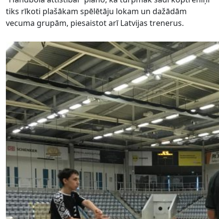
tiks rīkoti plašākam spēlētāju lokam un dažādām
vecuma grupām, piesaistot arī Latvijas trenerus.