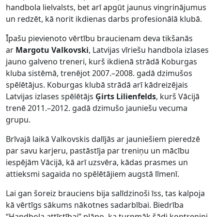
handbola lielvalsts, bet arī apgūt jaunus vingrinājumus
un redzēt, kā norit ikdienas darbs profesionālā klubā.
Īpašu pievienoto vērtību braucienam deva tikšanās
ar
Margotu Valkovski
, Latvijas vīriešu handbola izlases
jauno galveno treneri, kurš ikdienā strādā Koburgas
kluba sistēmā, trenējot 2007.–2008. gadā dzimušos
spēlētājus. Koburgas klubā strādā arī kādreizējais
Latvijas izlases spēlētājs
Ģirts Lilienfelds
, kurš Vācijā
trenē 2011.–2012. gadā dzimušo jauniešu vecuma
grupu.
Brīvajā laikā Valkovskis dalījās ar jauniešiem pieredzē
par savu karjeru, pastāstīja par treniņu un mācību
iespējām Vācijā, kā arī uzsvēra, kādas prasmes un
attieksmi sagaida no spēlētājiem augstā līmenī.
Lai gan šoreiz brauciens bija salīdzinoši īss, tas kalpoja
kā vērtīgs sākums nākotnes sadarbībai. Biedrība
“Handbola attīstībai” plāno, ka turpmāk šādi koptreniņi