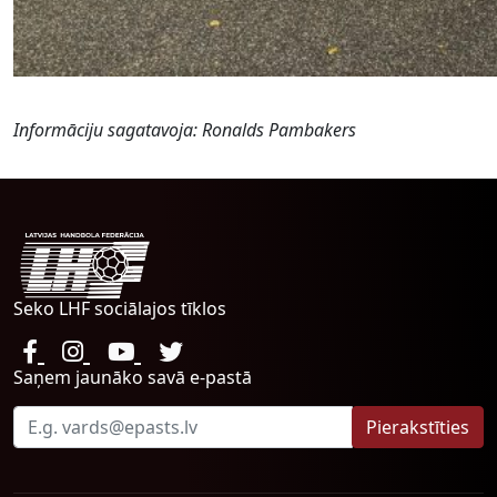
Informāciju sagatavoja: Ronalds Pambakers
Seko LHF sociālajos tīklos
Saņem jaunāko savā e-pastā