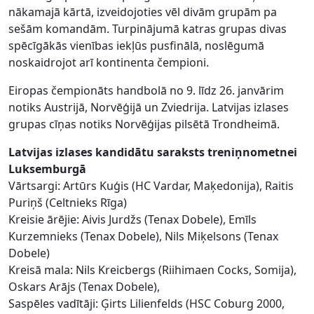
nākamajā kārtā, izveidojoties vēl divām grupām pa
sešām komandām. Turpinājumā katras grupas divas
spēcīgākās vienības iekļūs pusfinālā, noslēgumā
noskaidrojot arī kontinenta čempioni.
Eiropas čempionāts handbolā no 9. līdz 26. janvārim
notiks Austrijā, Norvēģijā un Zviedrija. Latvijas izlases
grupas cīņas notiks Norvēģijas pilsētā Trondheimā.
Latvijas izlases kandidātu saraksts treniņnometnei
Luksemburgā
Vārtsargi: Artūrs Kuģis (HC Vardar, Maķedonija), Raitis
Puriņš (Celtnieks Rīga)
Kreisie ārējie: Aivis Jurdžs (Tenax Dobele), Emīls
Kurzemnieks (Tenax Dobele), Nils Miķelsons (Tenax
Dobele)
Kreisā mala: Nils Kreicbergs (Riihimaen Cocks, Somija),
Oskars Arājs (Tenax Dobele),
Saspēles vadītāji: Ģirts Lilienfelds (HSC Coburg 2000,