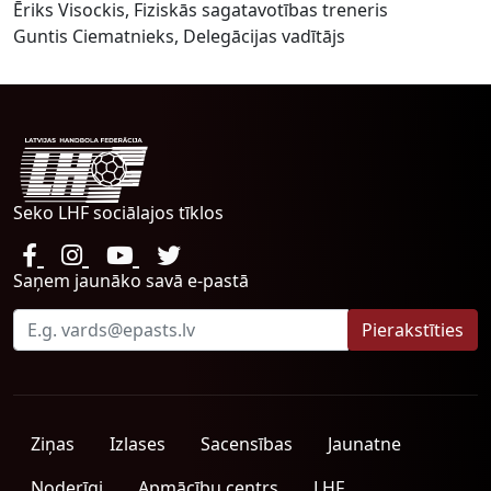
Ēriks Visockis, Fiziskās sagatavotības treneris
Guntis Ciematnieks, Delegācijas vadītājs
Seko LHF sociālajos tīklos
Saņem jaunāko savā e-pastā
Ziņas
Izlases
Sacensības
Jaunatne
Noderīgi
Apmācību centrs
LHF