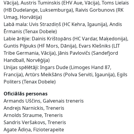
Vācija), Austris Tuminskis (EHV Aue, Vācija), Toms Lielais
(HB Dudelange, Luksemburga), Raivis Gorbunovs (RK
Umag, Horvātija)
Labā mala: Uvis Strazdiņš (HC Kehra, Igaunija), Andis
Ērmanis (Tenax Dobele)
Labie ārējie: Dainis Krištopāns (HC Vardar, Maķedonija),
Guntis Piļpuks (HF Mors, Dānija), Evars Klešniks (LIT
Tribe Germania, Vācija), Jānis Pavlovičs (Sandefjord
Handball, Norvēģija)
Līnijas spēlētāji: Ingars Dude (Limoges Hand 87,
Francija), Artūrs Meikšāns (Polva Serviti, Igaunija), Egils
Politers (Tenax Dobele)
Oficiālās personas
Armands Uščins, Galvenais treneris
Andrejs Narnickis, Treneris
Arnolds Straume, Treneris
Sandris Veršakovs, Treneris
Agate Ādiņa, Fizioterapeite