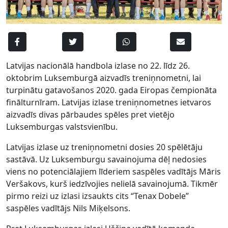
Latvijas nacionālā handbola izlase no 22. līdz 26.
oktobrim Luksemburgā aizvadīs treniņnometni, lai
turpinātu gatavošanos 2020. gada Eiropas čempionāta
finālturnīram. Latvijas izlase treniņnometnes ietvaros
aizvadīs divas pārbaudes spēles pret vietējo
Luksemburgas valstsvienību.
Latvijas izlase uz treniņnometni dosies 20 spēlētāju
sastāvā. Uz Luksemburgu savainojuma dēļ nedosies
viens no potenciālajiem līderiem saspēles vadītājs Māris
Veršakovs, kurš iedzīvojies nelielā savainojumā. Tikmēr
pirmo reizi uz izlasi izsaukts cits “Tenax Dobele”
saspēles vadītājs Nils Miķelsons.