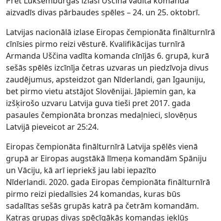
Pret Luksemburgas izlasi Uščina vadītā komanda
aizvadīs divas pārbaudes spēles – 24. un 25. oktobrī.
Latvijas nacionālā izlase Eiropas čempionāta finālturnīrā
cīnīsies pirmo reizi vēsturē. Kvalifikācijas turnīrā
Armanda Uščina vadīta komanda cīnījās 6. grupā, kurā
sešās spēlēs izcīnīja četras uzvaras un piedzīvoja divus
zaudējumus, apsteidzot gan Nīderlandi, gan Igauniju,
bet pirmo vietu atstājot Slovēnijai. Jāpiemin gan, ka
izšķirošo uzvaru Latvija guva tieši pret 2017. gada
pasaules čempionāta bronzas medaļnieci, slovēņus
Latvijā pieveicot ar 25:24.
Eiropas čempionāta finālturnīrā Latvija spēlēs vienā
grupā ar Eiropas augstākā līmeņa komandām Spāniju
un Vāciju, kā arī iepriekš jau labi iepazīto
Nīderlandi. 2020. gada Eiropas čempionāta finālturnīrā
pirmo reizi piedalīsies 24 komandas, kuras būs
sadalītas sešās grupās katrā pa četrām komandām.
Katras grupas divas spēcīgākās komandas iekļūs