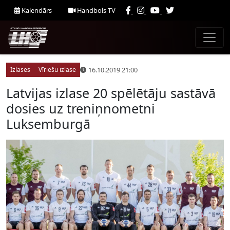
Kalendārs
Handbols TV
16.10.2019 21:00
Izlases
Vīriešu izlase
Latvijas izlase 20 spēlētāju sastāvā
dosies uz treniņnometni
Luksemburgā